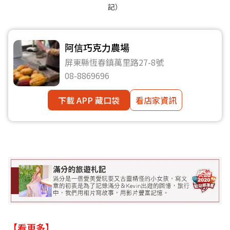
記）
阿信巧克力農場
屏東縣恆春鎮萬里路27-8號
08-8869696
下載 APP 藏口袋
看店家資訊
【看更多】