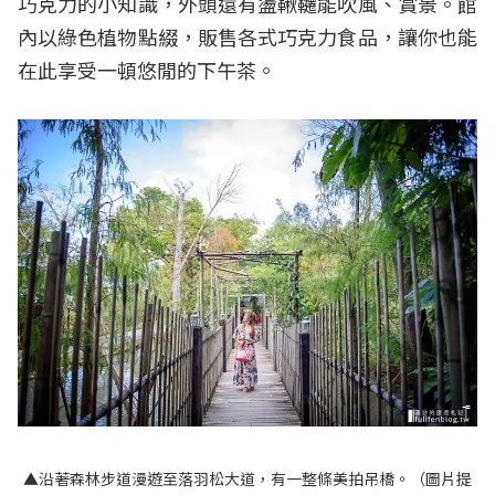
巧克力的小知識，外頭還有盪鞦韆能吹風、賞景。館
內以綠色植物點綴，販售各式巧克力食品，讓你也能
在此享受一頓悠閒的下午茶。
▲沿著森林步道漫遊至落羽松大道，有一整條美拍吊橋。（圖片提