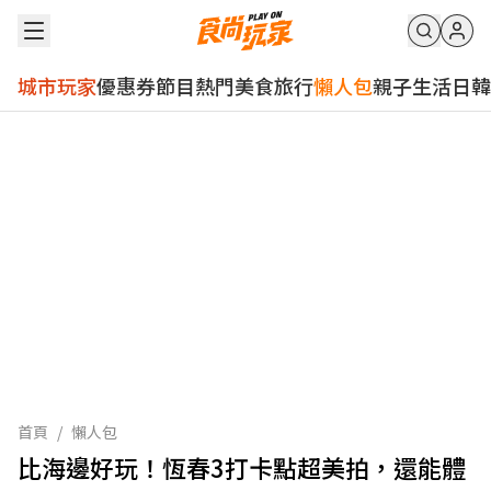
城市玩家
優惠券
節目
熱門
美食
旅行
懶人包
親子
生活
日韓
首頁
/
懶人包
比海邊好玩！恆春3打卡點超美拍，還能體