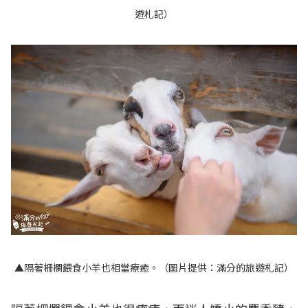
遊札記）
▲隔著柵欄餵食小羊也相當療癒。（圖片提供：滿分的旅遊札記）