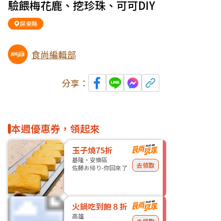
驗餵梅花鹿、挖珍珠、可可DIY
屏東縣
食尚編輯部
分享：
本週優惠券，領起來
玉子燒75折
基隆・安樂區
去領取
佐藤お帰り-你回來了
火鍋吃到飽８折
高雄