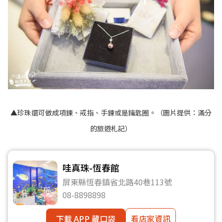
▲珍珠還可做成項鍊、戒指、手鍊或是鑰匙圈。（圖片提供：滿分
的旅遊札記）
哇真珠-恆春館
屏東縣恆春鎮省北路40巷113號
08-8898898
下載 APP 藏口袋
看店家資訊