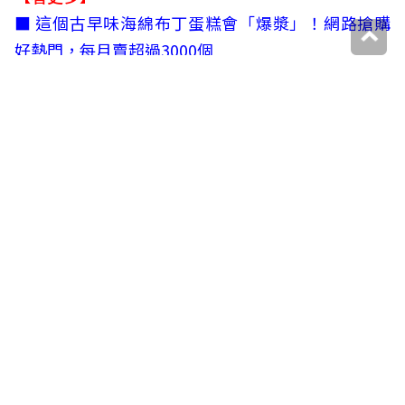
■
這個古早味海綿布丁蛋糕會「爆漿」！網路搶購
好熱門，每月賣超過3000個
■
超高CP值才敢推！免排隊在家吃「雅香石頭火
鍋」，附一大包噴香沙茶醬
■
網路團購熱搜！最強伴手禮「麻辣牛肉乾」月賣1
萬包，彈牙多汁超唰嘴