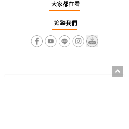
大家都在看
追蹤我們
上一篇
兒童票只要55元！台北超低調高CP值玩水景點，嗨玩
水上溜滑梯、氣墊滑水道
下一篇