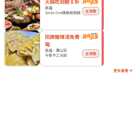
火鍋吃到飽８折
高雄
去領取
Smile One精緻涮涮鍋
招牌酸辣湯免費
喝
高雄・鳳山區
去領取
今鼎手工水餃
更多優惠