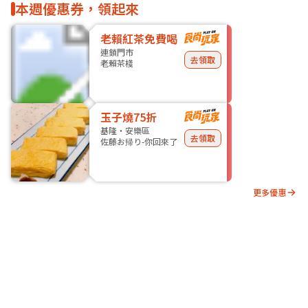
本週優惠券，領起來
老賴紅茶免費喝
連鎖門市
去領取
老賴茶棧
玉子燒75折
基隆・安樂區
去領取
佐藤お帰り-你回來了
更多優惠