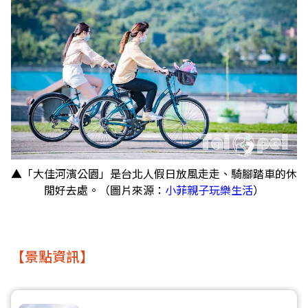
▲「大佳河濱公園」是台北人假日放風走走、騎腳踏車的休
閒好去處。（圖片來源：
小菲親子玩樂生活
）
【景點資訊】