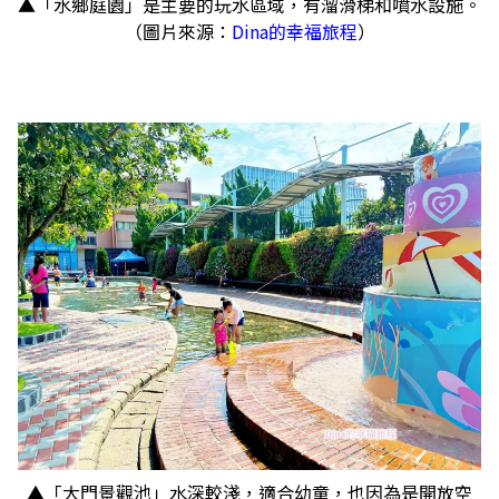
▲「水鄉庭園」是主要的玩水區域，有溜滑梯和噴水設施。
（圖片來源：
Dina的幸福旅程
）
▲「大門景觀池」水深較淺，適合幼童，也因為是開放空