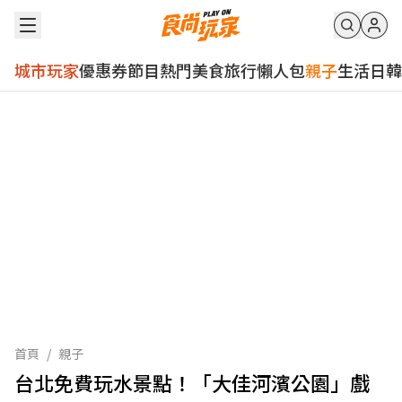
城市玩家
優惠券
節目
熱門
美食
旅行
懶人包
親子
生活
日韓
首頁
/
親子
台北免費玩水景點！「大佳河濱公園」戲