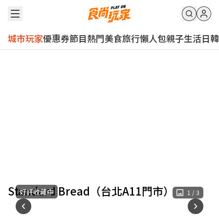
城市玩家
優惠券
節目
熱門
美食
旅行
懶人包
親子
生活
日韓
Standard Bread（台北A11門市）
好評收藏中
1
/
3