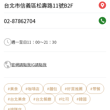
台北市信義區松壽路11號B2F
02-87862704
週一至日11：00～21：30
官網請點我
IG請點我
#
美食
#
咖啡店
#
麵包
#
好買推薦
#
聚餐
#
台北美食
#
台北餐廳
#
吐司
#
韓國
#
排隊店