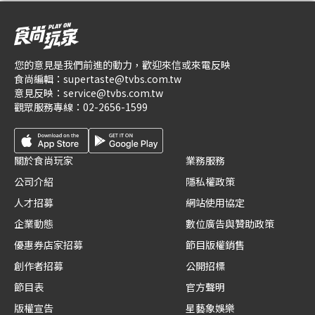
您的意見是我們前進的動力，歡迎來信或來電反映
食尚編輯：
supertaste@tvbs.com.tw
意見反映：
service@tvbs.com.tw
觀眾服務專線：
02-2656-1599
關於食尚玩家
業務服務
公司介紹
隱私權政策
人才招募
網站使用協定
企業動態
數位廣告與贊助政策
優惠券店家招募
節目版權銷售
創作者招募
公開招標
節目表
官方聲明
版權宣告
星藝象娛樂