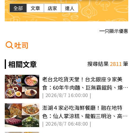
全部
文章
店家
達人
只顯示優惠
吐司
相關文章
搜尋結果
2811
筆
老台北吃貨天堂！台北銀座９家美
食：60年牛肉麵、巨無霸餛飩、爆汁
| 2026/8/7 16:00:00 |
雞排必吃
澎湖４家必吃海鮮餐廳！融在地特
色：仙人掌涼糕、龍蝦三明治、高麗
| 2026/8/7 06:48:00 |
菜酸燒魚