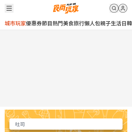
城市玩家
優惠券
節目
熱門
美食
旅行
懶人包
親子
生活
日韓