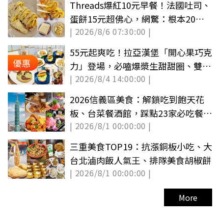
Threads爆紅10元早餐！法國吐司、
蛋餅15元超佛心，網驚：根本20年
| 2026/8/6 07:30:00 |
前物價
55元起爽吃！拉亞漢堡「開心果巧克
優惠
力」登場，必嗑爆漿生甜甜圈、雙醬
| 2026/8/4 14:00:00 |
炸雞堡
2026信義區美食：解鎖吃到飽天花
板、台菜餐酒館，踩點23家必吃餐
| 2026/8/1 00:00:00 |
廳！
三重美食TOP19：抗漲銅板小吃、大
台北滷肉飯人氣王、排隊美食胡椒餅
| 2026/8/1 00:00:00 |
More