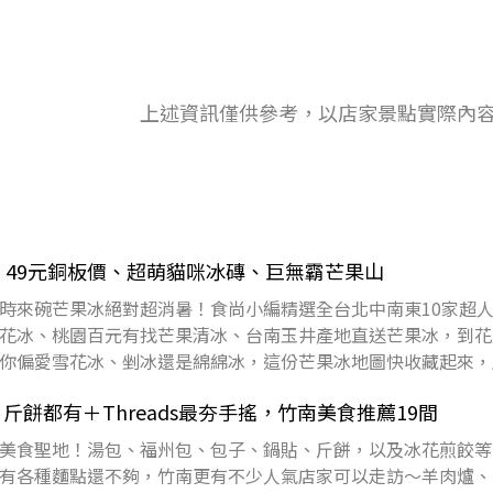
上述資訊僅供參考，以店家景點實際內
！49元銅板價、超萌貓咪冰磚、巨無霸芒果山
時來碗芒果冰絕對超消暑！食尚小編精選全台北中南東10家超
花冰、桃園百元有找芒果清冰、台南玉井產地直送芒果冰，到花
你偏愛雪花冰、剉冰還是綿綿冰，這份芒果冰地圖快收藏起來，
」吧！下載食尚
餅都有＋Threads最夯手搖，竹南美食推薦19間
美食聖地！湯包、福州包、包子、鍋貼、斤餅，以及冰花煎餃等
有各種麵點還不夠，竹南更有不少人氣店家可以走訪～羊肉爐、