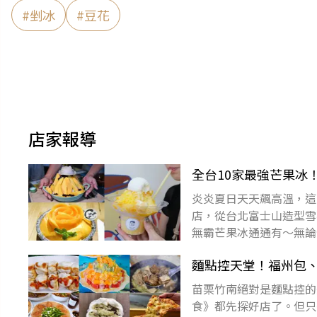
#
剉冰
#
豆花
店家報導
全台10家最強芒果冰
炎炎夏日天天飆高溫，這
店，從台北富士山造型雪
無霸芒果冰通通有～無論
北吃到東，冰涼過一「夏
麵點控天堂！福州包、斤
苗栗竹南絕對是麵點控的
食》都先探好店了。但只