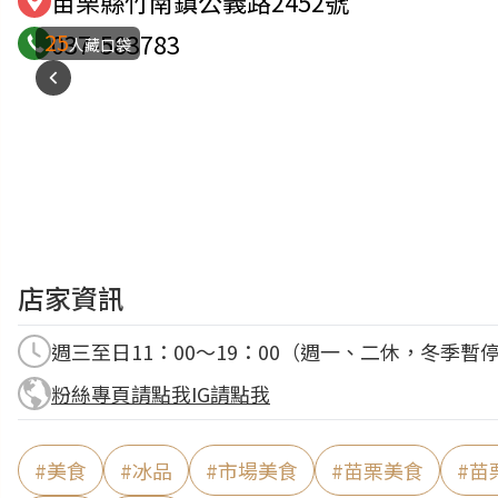
苗栗縣竹南鎮公義路2452號
25
037-583783
人藏口袋
店家資訊
週三至日11：00～19：00（週一、二休，冬季暫
粉絲專頁請點我
IG請點我
#
美食
#
冰品
#
市場美食
#
苗栗美食
#
苗