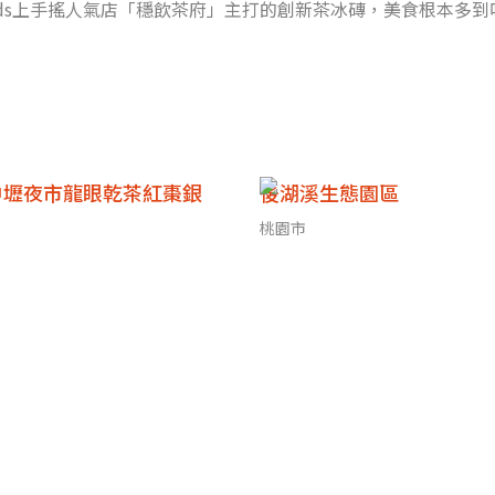
eads上手搖人氣店「穩飲茶府」主打的創新茶冰磚，美食根本多
理的1
中壢夜市龍眼乾茶紅棗銀
後湖溪生態園區
桃園市