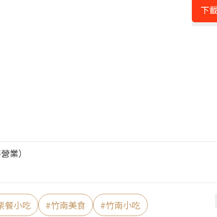
下載
停營業）
栗餐小吃
#
竹南美食
#
竹南小吃