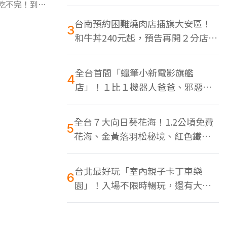
色美食多
到吃不完！到竹
台南預約困難燒肉店插旗大安區！
3
和牛丼240元起，預告再開２分店、
地點曝光
全台首間「蠟筆小新電影旗艦
4
店」！１比１機器人爸爸、邪惡正
男，百款周邊買翻
全台７大向日葵花海！1.2公頃免費
5
花海、金黃落羽松秘境、紅色鐵橋
同框
台北最好玩「室內親子卡丁車樂
6
園」！入場不限時暢玩，還有大螢
幕Switch遊戲區