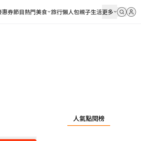
優惠券
節目
熱門
美食
旅行
懶人包
親子
生活
更多
人氣點閱榜