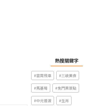
熱搜關鍵字
#
雲霄飛車
#
三峽美食
#
馬基莓
#
免門票景點
#
中元普渡
#
生肖