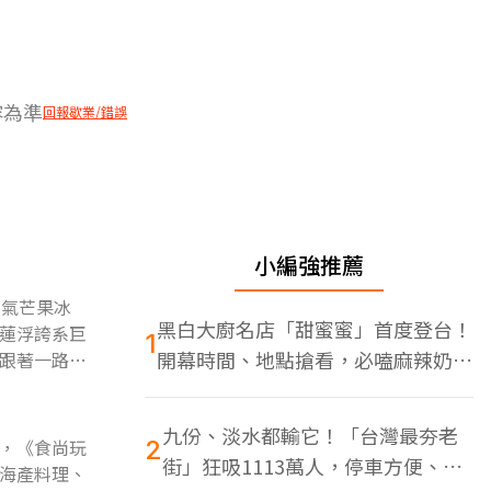
容為準
回報歇業/錯誤
小編強推薦
人氣芒果冰
黑白大廚名店「甜蜜蜜」首度登台！
蓮浮誇系巨
1
開幕時間、地點搶看，必嗑麻辣奶油
跟著一路從
蝦
九份、淡水都輸它！「台灣最夯老
，《食尚玩
2
街」狂吸1113萬人，停車方便、特
海產料理、