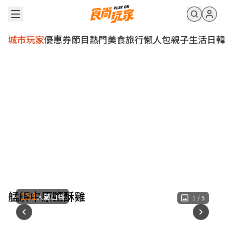
城市玩家
優惠券
節目
熱門
美食
旅行
懶人包
親子
生活
日韓
艋舺中原鹽酥雞
151
人藏口袋
1
/
5