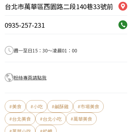
台北市萬華區西園路二段140巷33號前
0935-257-231
週一至日15：30～凌晨01：00
粉絲專頁請點我
#
美食
#
小吃
#
鹹酥雞
#
市場美食
#
台北美食
#
台北小吃
#
萬華美食
#
萬華小吃
#
艋舺