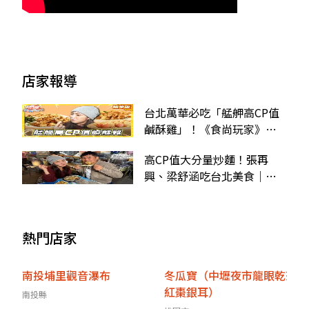
店家報導
台北萬華必吃「艋舺高CP值
鹹酥雞」！《食尚玩家》推
薦「艋舺中原鹽酥雞」
高CP值大分量炒麵！張再
興、梁舒涵吃台北美食｜
1/29《天菜就醬吃》店家資
訊
熱門店家
南投埔里觀音瀑布
冬瓜寶（中壢夜市龍眼乾茶
紅棗銀耳）
南投縣