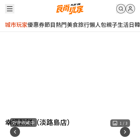
城市玩家
優惠券
節目
熱門
美食
旅行
懶人包
親子
生活
日韓
幸福鬆餅（淡路島店）
好評收藏中
1
/
3