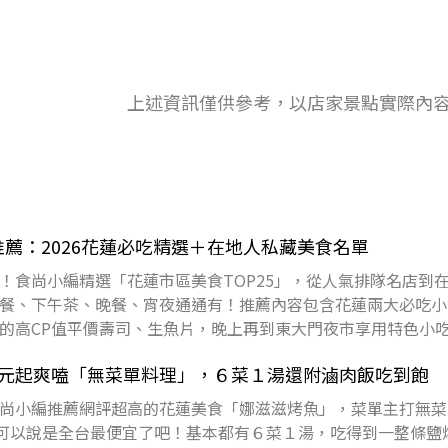
上述資訊僅供參考，以店家景點實際內
推薦：2026花蓮必吃精選＋在地人私藏美食名單
！食尚小編精選「花蓮市區美食TOP25」，從人氣排隊名店到
餐、下午茶、晚餐、宵夜通通有！推薦內容包含花蓮兩大必吃小
的高CP值平價壽司、生魚片，晚上再到東大門夜市享用特色小
跟著小編
0元起爽嗑「無菜單料理」，６菜１湯還附滷肉飯吃到飽
尚小編推薦網評超高的花蓮美食「娜滋滋烤魚」，菜單主打無菜
乎可以說是全台最便宜了吧！基本都有６菜１湯，吃得到一整條鹽