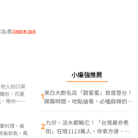
容為準
回報歇業/錯誤
小編強推薦
在地人的口袋
黑白大廚名店「甜蜜蜜」首度登台！
籠包、花蓮
1
開幕時間、地點搶看，必嗑麻辣奶油
吃，帶你一次
蝦
九份、淡水都輸它！「台灣最夯老
單料理，最
2
街」狂吸1113萬人，停車方便、特
烤吳郭魚，馬