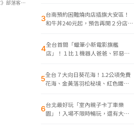
色美食多
家》部落客一
台南預約困難燒肉店插旗大安區！
3
和牛丼240元起，預告再開２分店、
地點曝光
全台首間「蠟筆小新電影旗艦
4
店」！１比１機器人爸爸、邪惡正
男，百款周邊買翻
全台７大向日葵花海！1.2公頃免費
5
花海、金黃落羽松秘境、紅色鐵橋
同框
台北最好玩「室內親子卡丁車樂
6
園」！入場不限時暢玩，還有大螢
幕Switch遊戲區