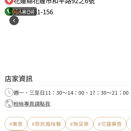
花蓮縣花蓮市和平路92之6號
61
0958-361-156
人藏口袋
店家資訊
週一、三至日11：30～14：00、17：30～21：0
粉絲專頁請點我
#
美食
#
原民風味餐
#
無菜單
#
花蓮美食