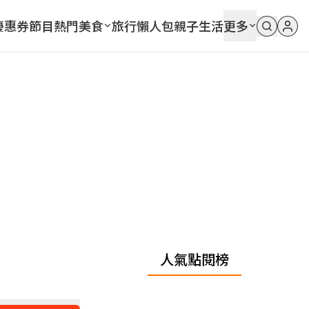
優惠券
節目
熱門
美食
旅行
懶人包
親子
生活
更多
人氣點閱榜