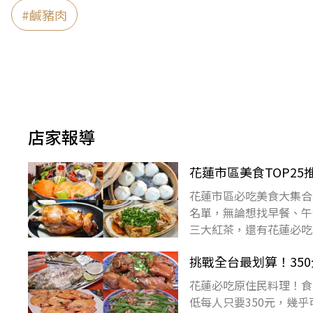
#
鹹豬肉
店家報導
花蓮市區美食TOP25
花蓮市區必吃美食大集合
名單，無論想找早餐、午
三大紅茶，還有花蓮必吃
吃遍花蓮市區美食！趕緊
挑戰全台最划算！35
花蓮必吃原住民料理！食
低每人只要350元，幾