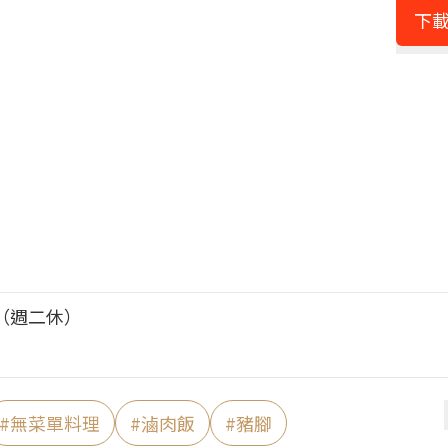
下載
0（週二休）
#
無菜單料理
#
滷肉飯
#
豬腳