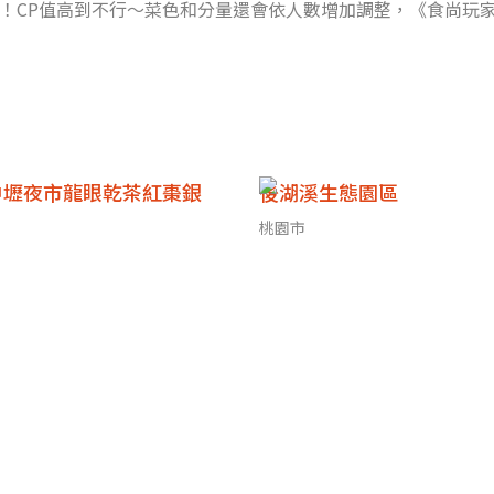
！CP值高到不行～菜色和分量還會依人數增加調整，《食尚玩
湯１甜點
中壢夜市龍眼乾茶紅棗銀
後湖溪生態園區
桃園市