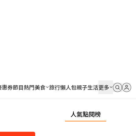
優惠券
節目
熱門
美食
旅行
懶人包
親子
生活
更多
人氣點閱榜