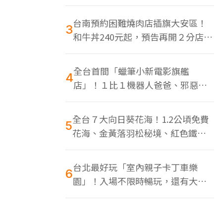
色美食多
台南預約困難燒肉店插旗大安區！
3
和牛丼240元起，預告再開２分店、
地點曝光
全台首間「蠟筆小新電影旗艦
4
店」！１比１機器人爸爸、邪惡正
男，百款周邊買翻
全台７大向日葵花海！1.2公頃免費
5
花海、金黃落羽松秘境、紅色鐵橋
同框
台北最好玩「室內親子卡丁車樂
6
園」！入場不限時暢玩，還有大螢
幕Switch遊戲區