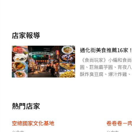
店家報導
通化街美食推薦16家
《食尚玩家》小編和食尚
圓、巨無霸芋圓、宵夜八
酥炸臭豆腐、爆汁炸雞、
袋一起吃透透～下載食尚
熱門店家
空總國家文化基地
卷卷卷－