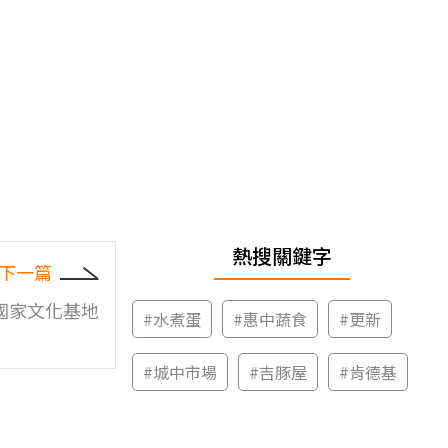
熱搜關鍵字
下一篇
國家文化基地
#
水煮蛋
#
惠中蔬食
#
更新
#
城中市場
#
吉豚屋
#
肯德基