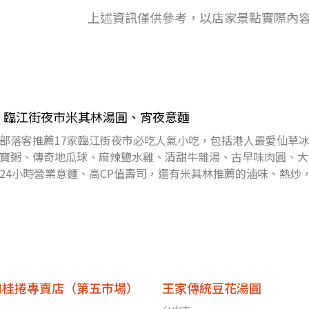
上述資訊僅供參考，以店家景點實際內
！臨江街夜市米其林湯圓、宵夜意麵
部落客推薦17家臨江街夜市必吃人氣小吃，包括港人最愛仙草
寶粥、傳奇地瓜球、麻辣鹽水雞、清甜牛雜湯、古早味肉圓、大
24小時營業意麵、高CP值壽司，還有米其林推薦的滷味、熱炒
APP，天
肉桂捲專賣店（第五市場）
王家傳統豆花湯圓