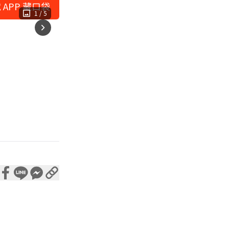
 APP 藏口袋
1
/
5