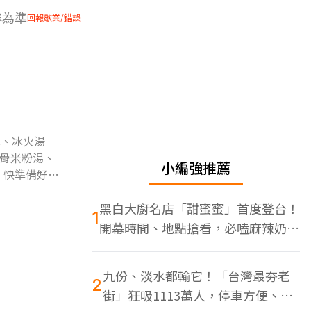
容為準
回報歇業/錯誤
冰、冰火湯
骨米粉湯、
小編強推薦
，快準備好胃
黑白大廚名店「甜蜜蜜」首度登台！
1
開幕時間、地點搶看，必嗑麻辣奶油
蝦
九份、淡水都輸它！「台灣最夯老
2
街」狂吸1113萬人，停車方便、特