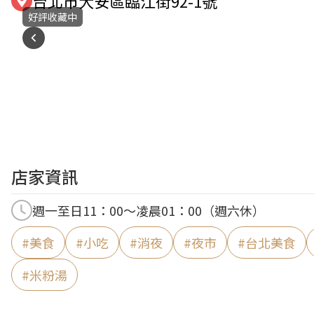
台北市大安區臨江街92-1號
好評收藏中
店家資訊
週一至日11：00～凌晨01：00（週六休）
#
美食
#
小吃
#
消夜
#
夜市
#
台北美食
#
米粉湯