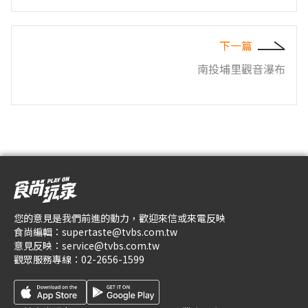
下一篇
南投埔里觀音瀑布
您的意見是我們前進的動力，歡迎來信或來電反映
食尚編輯：
supertaste@tvbs.com.tw
意見反映：
service@tvbs.com.tw
觀眾服務專線：
02-2656-1599