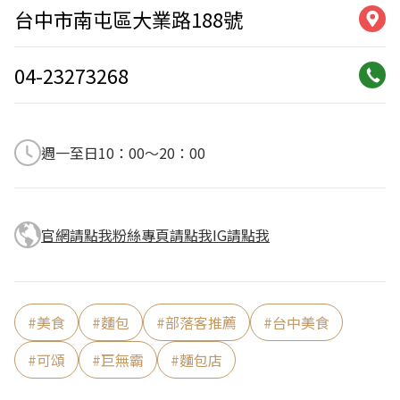
台中市南屯區大業路188號
04-23273268
週一至日10：00～20：00
官網請點我
粉絲專頁請點我
IG請點我
#
美食
#
麵包
#
部落客推薦
#
台中美食
#
可頌
#
巨無霸
#
麵包店