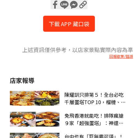
下載 APP 藏口袋
上述資訊僅供參考，以店家景點實際內容為準
回報歇業/錯誤
店家報導
陳耀訓只排第５！全台必吃
千層蛋塔TOP 10，榴槤、開
心果口味排隊也要吃
免飛香港就能吃！排隊瘋搶
９家「超強蛋塔」：神還原
Hashtag B、排隊攻略
台中也有「巨無霸可頌」！