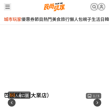
城市玩家
優惠券
節目
熱門
美食
旅行
懶人包
親子
生活
日韓
巴蕾麵包（大業店）
60
人藏口袋
1
/
5