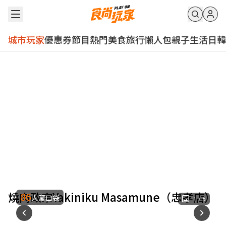
城市玩家
優惠券
節目
熱門
美食
旅行
懶人包
親子
生活
日韓
燒肉政宗Yakiniku Masamune（忠孝店）
86
人藏口袋
1
/
5