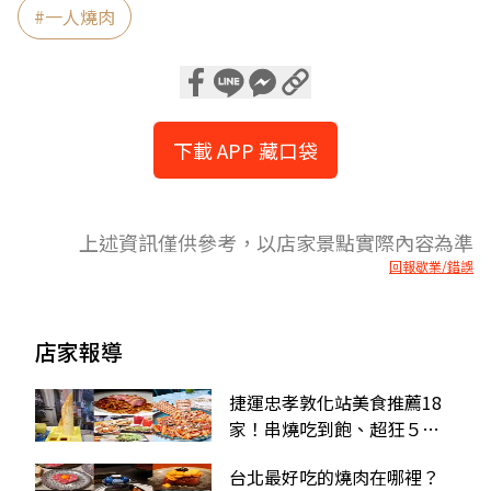
#
一人燒肉
下載 APP 藏口袋
上述資訊僅供參考，以店家景點實際內容為準
回報歇業/錯誤
店家報導
捷運忠孝敦化站美食推薦18
家！串燒吃到飽、超狂５星
餐酒館、24小時港點
台北最好吃的燒肉在哪裡？