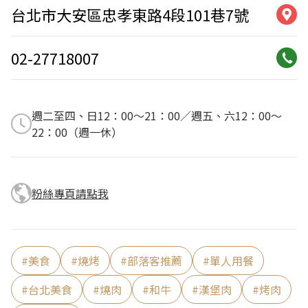
台北市大安區忠孝東路4段101巷7號
02-27718007
週二至四、日12：00～21：00／週五、六12：00～
22：00（週一休）
粉絲專頁請點我
#
美食
#
燒烤
#
部落客推薦
#
單人用餐
#
台北美食
#
燒肉
#
和牛
#
漢堡肉
#
烤肉