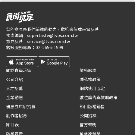
您的意見是我們前進的動力，歡迎來信或來電反映
食尚編輯：
supertaste@tvbs.com.tw
意見反映：
service@tvbs.com.tw
觀眾服務專線：
02-2656-1599
關於食尚玩家
業務服務
公司介紹
隱私權政策
人才招募
網站使用協定
企業動態
數位廣告與贊助政策
優惠券店家招募
節目版權銷售
創作者招募
公開招標
節目表
官方聲明
版權宣告
星藝象娛樂