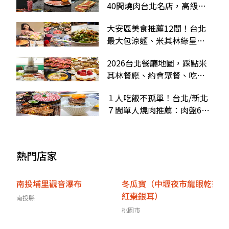
40間燒肉台北名店，高級和
牛、輕奢享受、平價小資全
大安區美食推薦12間！台北
都有
最大包涼麵、米其林綠星餐
廳、牛肉麵界勞斯萊斯
2026台北餐廳地圖，踩點米
其林餐廳、約會聚餐、吃到
飽、捷運站美食
１人吃飯不孤單！台北/新北
７間單人燒肉推薦：肉盤66
元、迴轉吃到飽、暢飲
熱門店家
南投埔里觀音瀑布
冬瓜寶（中壢夜市龍眼乾茶
紅棗銀耳）
南投縣
桃園市