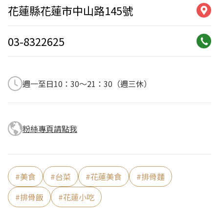
花蓮縣花蓮市中山路145號
03-8322625
週一至日10：30～21：30（週三休）
粉絲專頁請點我
#
美食
#
台菜
#
花蓮美食
#
排骨麵
#
排骨飯
#
花蓮小吃