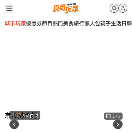
城市玩家
優惠券
節目
熱門
美食
旅行
懶人包
親子
生活
日韓
京湘排骨麵
107
人藏口袋
1
/
5