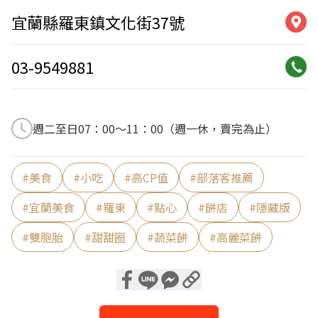
宜蘭縣羅東鎮文化街37號
03-9549881
週二至日07：00～11：00（週一休，賣完為止）
#
美食
#
小吃
#
高CP值
#
部落客推薦
#
宜蘭美食
#
羅東
#
點心
#
餅店
#
隱藏版
#
雙胞胎
#
甜甜圈
#
蔬菜餅
#
高麗菜餅