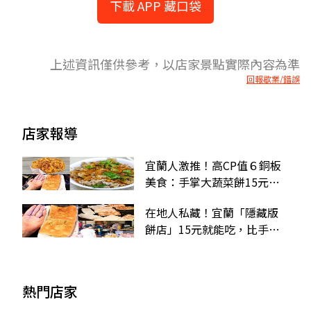
下載 APP 藏口袋
上述資訊僅供參考，以店家景點實際內容為準
回報歇業/錯誤
店家報導
宜蘭人激推！高CP值６銅板
美食：手掌大蔬菜餅15元、
幽靈油飯、內行狂買20份
在地人私藏！宜蘭「隱藏版
餅店」15元就能吃，比手掌
大蔬菜餅包滿料超澎派
熱門店家