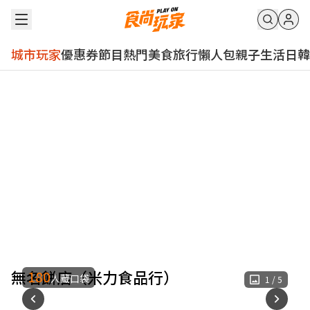
城市玩家
優惠券
節目
熱門
美食
旅行
懶人包
親子
生活
日韓
無名餅店（米力食品行）
180
人藏口袋
1
/
5