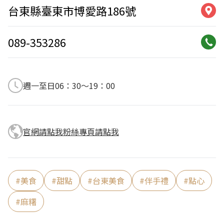
台東縣臺東市博愛路186號
089-353286
週一至日06：30～19：00
官網請點我
粉絲專頁請點我
#
美食
#
甜點
#
台東美食
#
伴手禮
#
點心
#
麻糬