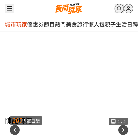
城市玩家
優惠券
節目
熱門
美食
旅行
懶人包
親子
生活
日韓
陳記麻糬
265
人藏口袋
1
/
5