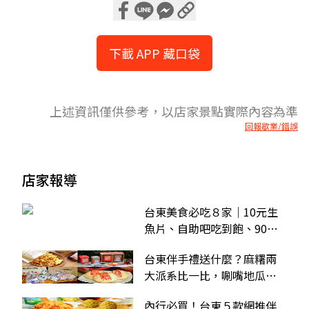
下載 APP 藏口袋
上述資訊僅供參考，以店家景點實際內容為準
回報歇業/錯誤
店家報導
台東美食必吃８家｜10元生
魚片、自助吧吃到飽、90年
麻糬老店全攻略
台東伴手禮送什麼？麻糬兩
大派系比一比，唰嘴地瓜
酥、紅烏龍禮盒也要買
內行必買！台東５款網推伴