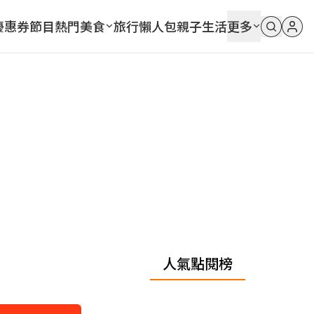
優惠券
節目
熱門
美食
旅行
懶人包
親子
生活
更多
人氣點閱榜