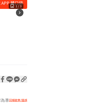
 APP 藏口袋
1
/
3
容為準
回報歇業/錯誤