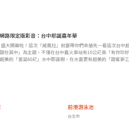
時》網路限定版影音：台中耶誕嘉年華
華」盛大開幕啦！這次「威風拉」就要帶你們來搶先一看這次台中
甜在其中」為主題，不僅在台中舊火車站有10公尺高「有你珍
超美的「垂涎60尺」水中耶誕樹，在水面更有超美的「甜蜜夢
」！除
店
前港游泳池
台北市