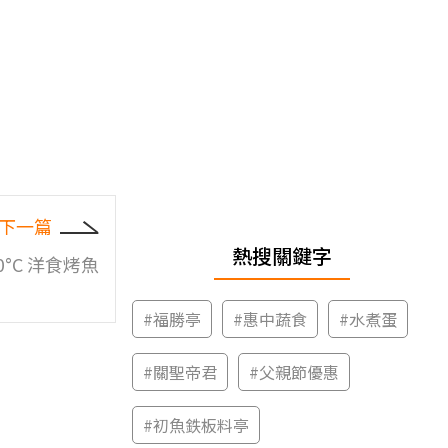
下一篇
熱搜關鍵字
250°C 洋食烤魚
#
福勝亭
#
惠中蔬食
#
水煮蛋
#
關聖帝君
#
父親節優惠
#
初魚鉄板料亭