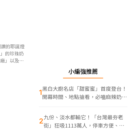
超讚的耶誕燈
好」的珍珠奶
工廠」以及綠
小編強推薦
黑白大廚名店「甜蜜蜜」首度登台！
1
開幕時間、地點搶看，必嗑麻辣奶油
蝦
九份、淡水都輸它！「台灣最夯老
2
街」狂吸1113萬人，停車方便、特