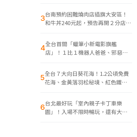
色美食多
台南預約困難燒肉店插旗大安區！
3
和牛丼240元起，預告再開２分店、
地點曝光
全台首間「蠟筆小新電影旗艦
4
店」！１比１機器人爸爸、邪惡正
男，百款周邊買翻
全台７大向日葵花海！1.2公頃免費
5
花海、金黃落羽松秘境、紅色鐵橋
同框
台北最好玩「室內親子卡丁車樂
6
園」！入場不限時暢玩，還有大螢
幕Switch遊戲區