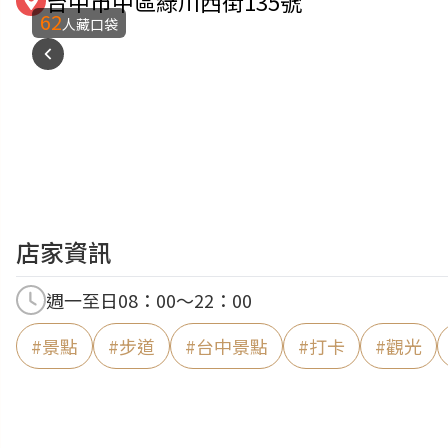
台中市中區綠川西街135號
62
人藏口袋
店家資訊
週一至日08：00～22：00
#
景點
#
步道
#
台中景點
#
打卡
#
觀光