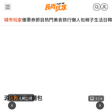
城市玩家
優惠券
節目
熱門
美食
旅行
懶人包
親子
生活
日韓
源寶屋咖哩麵包
336
人藏口袋
1
/
4