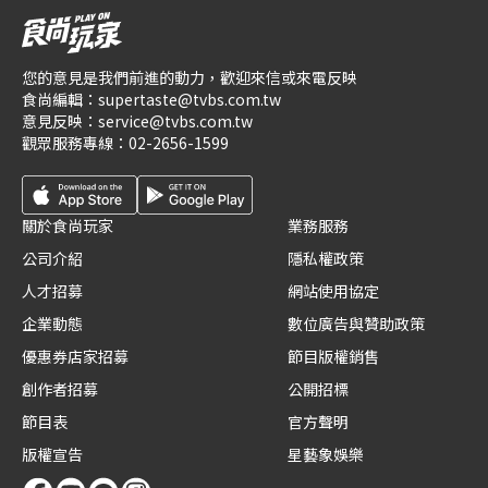
您的意見是我們前進的動力，歡迎來信或來電反映
食尚編輯：
supertaste@tvbs.com.tw
意見反映：
service@tvbs.com.tw
觀眾服務專線：
02-2656-1599
關於食尚玩家
業務服務
公司介紹
隱私權政策
人才招募
網站使用協定
企業動態
數位廣告與贊助政策
優惠券店家招募
節目版權銷售
創作者招募
公開招標
節目表
官方聲明
版權宣告
星藝象娛樂