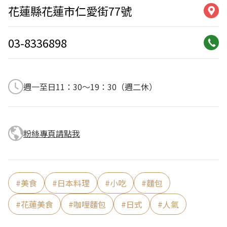
花蓮縣花蓮市仁愛街77號
03-8336898
週一至日11：30～19：30（週二休）
粉絲專頁請點我
#
美食
#
日本料理
#
小吃
#
麵包
#
花蓮美食
#
咖哩麵包
#
日式
#
人氣