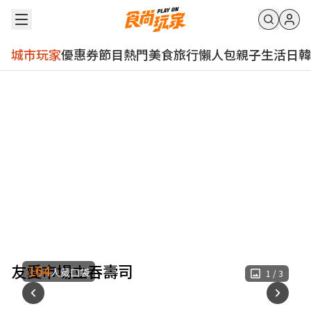
城市玩家
優惠券
節目
熱門
美食
旅行
懶人包
親子
生活
日韓
友愛市場立吞壽司
164
人藏口袋
1
/
3