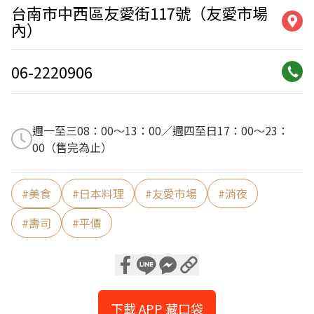
台南市中西區友愛街117號（友愛市場
內）
06-2220906
週一至三08：00～13：00／週四至日17：00～23：
00（售完為止）
#
美食
#
日本料理
#
友愛市場
#
消夜
#
壽司
#
平價
下載 APP 藏口袋