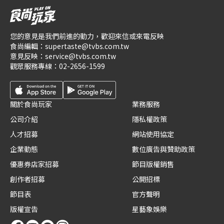
您的意見是我們前進的動力，歡迎來信或來電反映
食尚編輯：
supertaste@tvbs.com.tw
意見反映：
service@tvbs.com.tw
觀眾服務專線：
02-2656-1599
關於食尚玩家
業務服務
公司介紹
隱私權政策
人才招募
網站使用協定
企業動態
數位廣告與贊助政策
優惠券店家招募
節目版權銷售
創作者招募
公開招標
節目表
官方聲明
版權宣告
星藝象娛樂