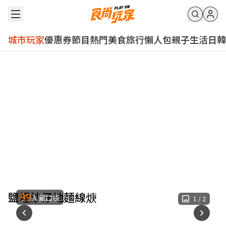
城市玩家
優惠券
節目
熱門
美食
旅行
懶人包
親子
生活
日韓
鹽埕沙仔地麵線焿
99
人藏口袋
1
/
2