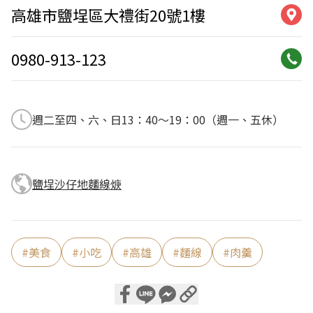
高雄市鹽埕區大禮街20號1樓
0980-913-123
週二至四、六、日13：40～19：00（週一、五休）
鹽埕沙仔地麵線焿
#
美食
#
小吃
#
高雄
#
麵線
#
肉羹