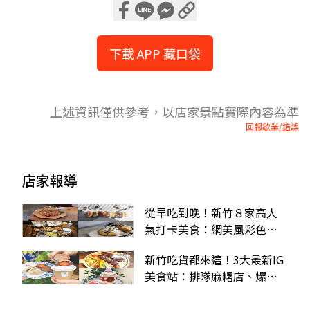
下載 APP 藏口袋
上述資訊僅供參考，以店家景點實際內容為準
回報歇業/錯誤
店家報導
從早吃到晚！新竹８家高人
氣打卡美食：網美風彩色包
子、手作無花果戚風蛋糕
新竹吃貨都來這！3大最新IG
美食站：排隊麻糬店、爆量
牛小排飯，還有隱身髮廊的
咖啡廳