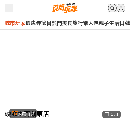
城市玩家
優惠券
節目
熱門
美食
旅行
懶人包
親子
生活
日韓
硬派主廚關東店
57
人藏口袋
1
/
1