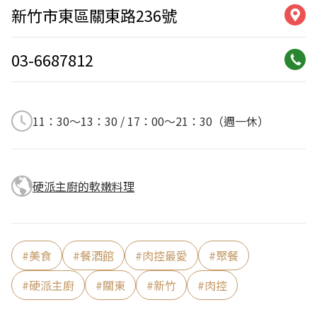
新竹市東區關東路236號
03-6687812
11：30～13：30 / 17：00～21：30（週一休）
硬派主廚的軟嫩料理
#
美食
#
餐酒館
#
肉控最愛
#
聚餐
#
硬派主廚
#
關東
#
新竹
#
肉控