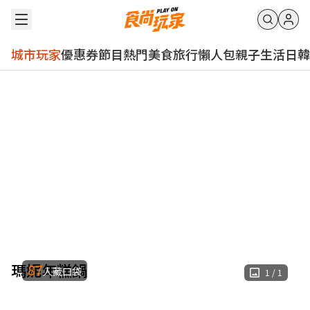
城市玩家
優惠券
節目
熱門
美食
旅行
懶人包
親子
生活
日韓
瑪妮年糕鍋
87
人藏口袋
1
/
1