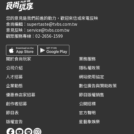
您的意見是我們前進的動力，歡迎來信或來電反映
食尚編輯：
supertaste@tvbs.com.tw
意見反映：
service@tvbs.com.tw
觀眾服務專線：
02-2656-1599
關於食尚玩家
業務服務
公司介紹
隱私權政策
人才招募
網站使用協定
企業動態
數位廣告與贊助政策
優惠券店家招募
節目版權銷售
創作者招募
公開招標
節目表
官方聲明
版權宣告
星藝象娛樂