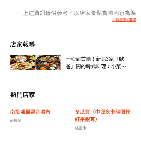
上述資訊僅供參考，以店家景點實際內容為準
回報歇業/錯誤
店家報導
一秒到首爾！新北3家「歐
爸」開的韓式料理：小菜無
限續、水晶烤盤烤肉、起司
陷阱飯捲
熱門店家
南投埔里觀音瀑布
冬瓜寶（中壢夜市龍眼乾茶
紅棗銀耳）
南投縣
桃園市