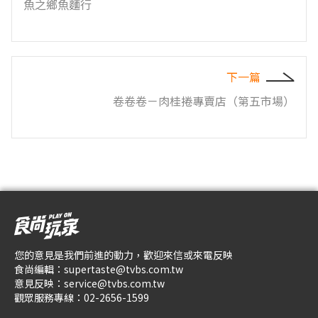
魚之鄉魚麵行
下一篇
卷卷卷－肉桂捲專賣店（第五市場）
您的意見是我們前進的動力，歡迎來信或來電反映
食尚編輯：
supertaste@tvbs.com.tw
意見反映：
service@tvbs.com.tw
觀眾服務專線：
02-2656-1599