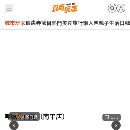
城市玩家
優惠券
節目
熱門
美食
旅行
懶人包
親子
生活
日韓
呷霸牛肉麵（南平店）
474
人藏口袋
1
/
5