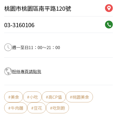
桃園市桃園區南平路120號
03-3160106
週一至日11：00～21：00
粉絲專頁請點我
#
美食
#
小吃
#
高CP值
#
桃園美食
#
牛肉麵
#
豆花
#
吃到飽