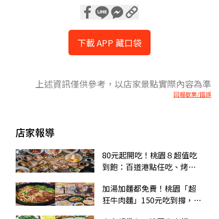
下載 APP 藏口袋
上述資訊僅供參考，以店家景點實際內容為準
回報歇業/錯誤
店家報導
80元起開吃！桃園８超值吃
到飽：百道港點任吃、烤蚵
白蝦無限夾、火鍋壽喜燒
加湯加麵都免費！桃園「超
狂牛肉麵」150元吃到撐，還
附豆花、豆漿、飲料暢飲