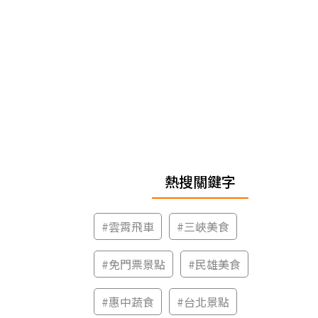
熱搜關鍵字
#
雲霄飛車
#
三峽美食
#
免門票景點
#
民雄美食
#
惠中蔬食
#
台北景點