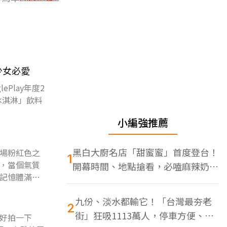
少女必愛
Play年度2
捲冰淇淋」飲料
小編強推薦
黑白大廚名店「甜蜜蜜」首度登台！
場粉紅色之
1
，當個氣質
開幕時間、地點搶看，必嗑麻辣奶油
記憶體滿了
蝦
九份、淡水都輸它！「台灣最夯老
2
街」狂吸1113萬人，停車方便、特
好拍一下