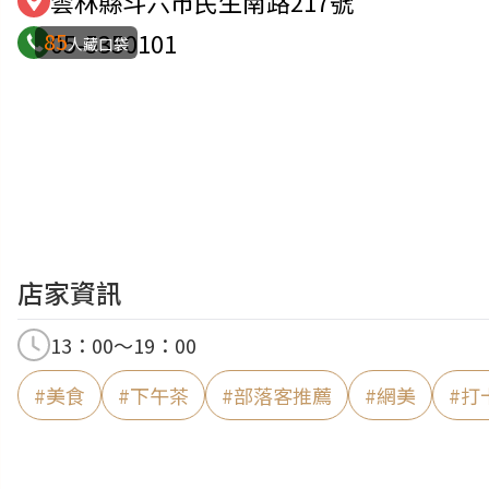
雲林縣斗六市民生南路217號
85
05-5350101
人藏口袋
店家資訊
13：00〜19：00
#
美食
#
下午茶
#
部落客推薦
#
網美
#
打