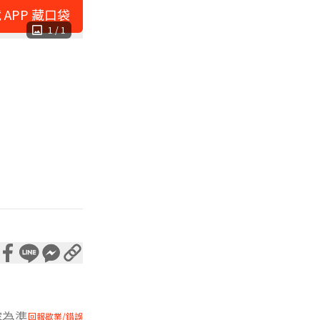
 APP 藏口袋
1
/
1
容為準
回報歇業/錯誤