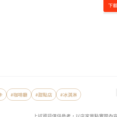
下載
卡
#
咖啡廳
#
甜點店
#
冰淇淋
上述資訊僅供參考，以店家景點實際內