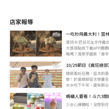
店家報導
一吃秒飛義大利！雲
資訊卡:巴蕊花生手作義式冰
大獎項點我下載APP週週輪盤
喝嗎？清原芋圓新「香芋
10/29節目《瘋狂
總部委託任務，這次的委
旅！於是總部這次使盡全
水水吃下午茶，還有那必
還捨不得回家！快跟著總
螞蟻人要看！斗六3
少女心爆棚啦！沒想到在