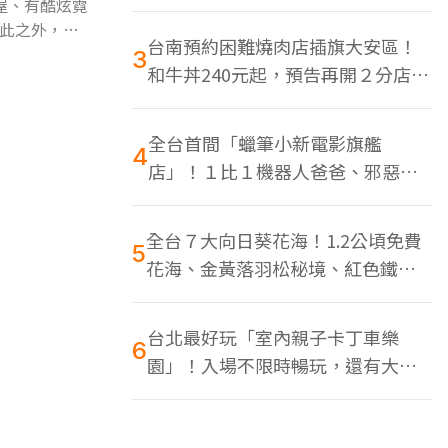
色美食多
屋、有酷炫霓
此之外，充
台南預約困難燒肉店插旗大安區！
3
和牛丼240元起，預告再開２分店、
地點曝光
全台首間「蠟筆小新電影旗艦
4
店」！１比１機器人爸爸、邪惡正
男，百款周邊買翻
全台７大向日葵花海！1.2公頃免費
5
花海、金黃落羽松秘境、紅色鐵橋
同框
台北最好玩「室內親子卡丁車樂
6
園」！入場不限時暢玩，還有大螢
幕Switch遊戲區