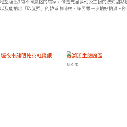
地整理出3間不同風格的店家，像是充滿夢幻公主粉的法式甜點
以及能拍出「歐膩照」的韓系咖啡廳，讓民眾一次拍好拍滿。除
、每日變換口味
中壢夜市龍眼乾茶紅棗銀
後湖溪生態園區
桃園市