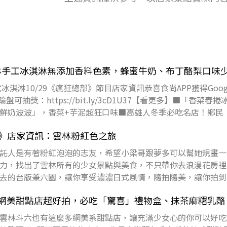
林手工冰淇淋無添加香料色素，蜂蜜牛奶、布丁酪梨口味
淇淋10/29《瘋狂總部》節目店家資訊恭喜食尚APP獲得Google
可抽獎：https://bit.ly/3cD1U37【看更多】■「香菜春
鮮奶波波」，香菜+芋泥超狂口味■高雄人冬季必吃名店！鄉民
總部》店家資訊：雲林粉紅色之旅
託人是有著粉紅泡泡的志友，希望小梁哥跟夢多可以幫她規畫一
力，找出了雲林所有的少女景點與美食，不只帶你去浪漫花房裡
去的台版兼六園，讓你享受濃濃日式風情，隨拍隨美，讓你拍到
部和志友，一起
間網美甜點店超好拍，必吃「驚喜」禮物盒、抹茶麻糬乳酪
雲林斗六也有這麼多網美系甜點店，讓充滿少女心的你可以好吃