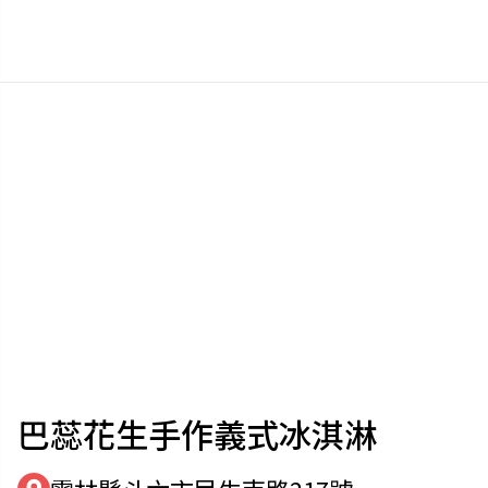
巴蕊花生手作義式冰淇淋