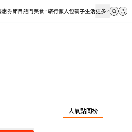
優惠券
節目
熱門
美食
旅行
懶人包
親子
生活
更多
人氣點閱榜