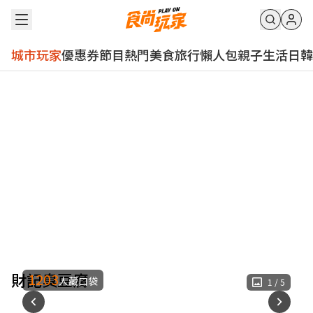
城市玩家
優惠券
節目
熱門
美食
旅行
懶人包
親子
生活
日韓
財記臭豆腐
1203
人藏口袋
1
/
5