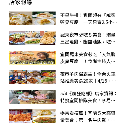
店家報導
不是牛排！宜蘭超夯「威靈
頓臭豆腐」一天只賣2.5小
時，皮酥餡香好評5000則
羅東夜市必吃８美食：爆量
三星蔥餅、幽靈油飯，吃宜
蘭不踩雷！
宜蘭羅東美食必吃「人氣脆
皮臭豆腐」！食尚主持人納
豆推薦「財記臭豆腐」
夜市羊肉湯霸主！全台火車
站推薦美食20家｜4/16、
4/23、4/30、5/7《2天1夜
5/4《瘋狂總部》店家資訊：
go》店家資訊
特搜宜蘭排隊美食！李易、
林莎不怕塞車也要吃
避雷看這篇！宜蘭５大高聲
量美食：第一名牛肉麵、起
司堡臭豆腐、4.3星蝦餅