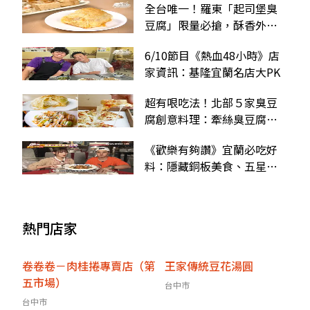
全台唯一！羅東「起司堡臭
豆腐」限量必搶，酥香外皮
＋麻辣肉餡一咬噴汁
6/10節目《熱血48小時》店
家資訊：基隆宜蘭名店大PK
超有哏吃法！北部５家臭豆
腐創意料理：牽絲臭豆腐披
薩、限量起司堡臭豆腐
《歡樂有夠讚》宜蘭必吃好
料：隱藏銅板美食、五星級
台灣鯛、辦桌王的手路菜
熱門店家
卷卷卷－肉桂捲專賣店（第
王家傳統豆花湯圓
五市場）
台中市
台中市