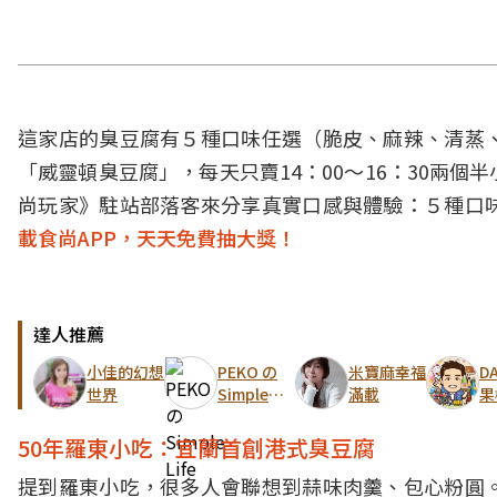
這家店的臭豆腐有５種口味任選（脆皮、麻辣、清蒸
「威靈頓臭豆腐」，每天只賣14：00～16：30兩
尚玩家》駐站部落客來分享真實口感與體驗：５種口
載食尚APP，天天免費抽大獎！
達人推薦
小佳的幻想
PEKO の
米寶麻幸福
D
世界
Simple
滿載
果
Life
樂
50年羅東小吃：宜蘭首創港式臭豆腐
提到羅東小吃，很多人會聯想到蒜味肉羹、包心粉圓