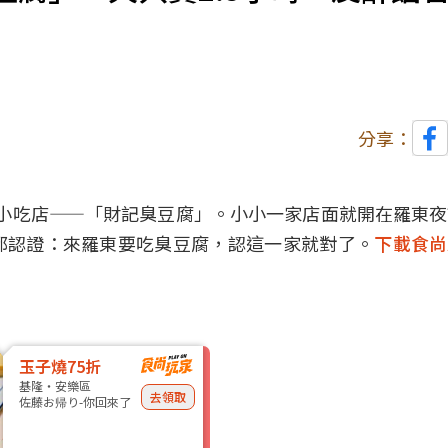
分享：
認證的小吃店——「財記臭豆腐」。小小一家店面就開在羅東
都認證：來羅東要吃臭豆腐，認這一家就對了。
下載食尚
玉子燒75折
基隆・安樂區
去領取
佐藤お帰り-你回來了