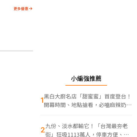
更多優惠
小編強推薦
黑白大廚名店「甜蜜蜜」首度登台！
1
開幕時間、地點搶看，必嗑麻辣奶油
蝦
九份、淡水都輸它！「台灣最夯老
2
街」狂吸1113萬人，停車方便、特