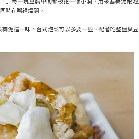
酥香！」每一塊豆腐中間都被挖一個小洞，用來塞蒜泥跟
同時在嘴裡爆開。
去蒜泥這一味。台式泡菜可以多要一些，配著吃整盤臭豆