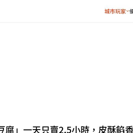
城市玩家
腐」一天只賣2.5小時，皮酥餡