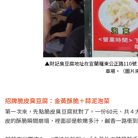
▲財記臭豆腐地址在宜蘭羅東公正路110
車場。（圖片
招牌脆皮臭豆腐：金黃酥脆＋蒜泥泡菜
第一次來，先點脆皮臭豆腐就對了。一份60元、共４
皮的酥脆瞬間崩塌，裡面卻是軟嫩多汁，鹹香一路衝到