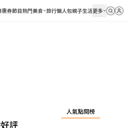
優惠券
節目
熱門
美食
旅行
懶人包
親子
生活
更多
人氣點閱榜
香好評