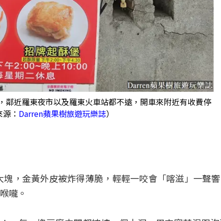
號，鄰近羅東夜市以及羅東火車站都不遠，開車來附近有收費停
來源：
Darren蘋果樹旅遊玩樂誌
）
大塊，金黃外皮被炸得薄脆，輕輕一咬會「喀滋」一聲
喉嚨。