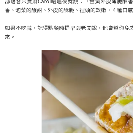
部落客米寶麻Carol嚐過後就說：「金黃外皮薄脆
香、泡菜的酸甜、外皮的酥脆、裡頭的軟嫩，４種口感
如果不吃蒜，記得點餐時提早跟老闆說，他會幫你免
來。