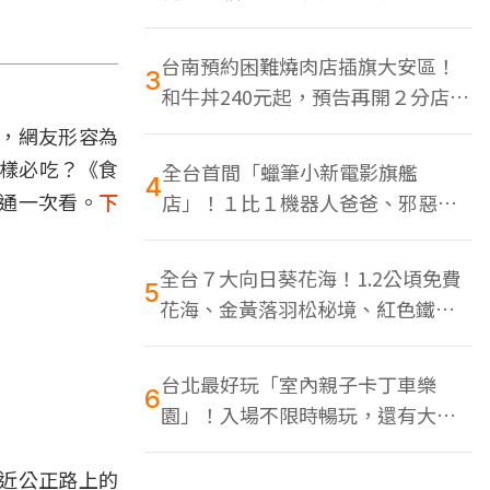
色美食多
台南預約困難燒肉店插旗大安區！
3
和牛丼240元起，預告再開２分店、
地點曝光
，網友形容為
哪樣必吃？《食
全台首間「蠟筆小新電影旗艦
4
通一次看。
下
店」！１比１機器人爸爸、邪惡正
男，百款周邊買翻
全台７大向日葵花海！1.2公頃免費
5
花海、金黃落羽松秘境、紅色鐵橋
同框
台北最好玩「室內親子卡丁車樂
6
園」！入場不限時暢玩，還有大螢
幕Switch遊戲區
近公正路上的