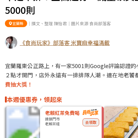
5000則
｜撰文、整理 陳怡君｜圖片來源 食尚部落客
宜蘭縣
《食尚玩家》部落客 米寶麻幸福滿載
宜蘭羅東公正路上，有一家5001則Google評論
２點才開門，店外永遠有一排排隊人潮。連在地老饕
費抽大獎！
本週優惠券，領起來
老賴紅茶免費喝
連鎖門市
去領取
老賴茶棧