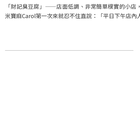
「財記臭豆腐」——店面低調、非常簡單樸實的小店，卻是
米寶麻
Carol
第一次來就忍不住直說：「平日下午店內