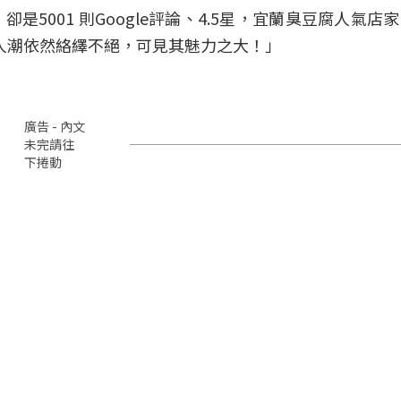
5001 則Google評論、4.5星，宜蘭臭豆腐人氣店
人潮依然絡繹不絕，可見其魅力之大！」
廣告 - 內文
未完請往
下捲動