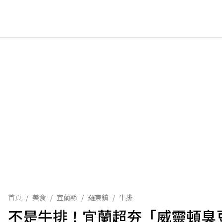
首頁
/
美食
/
宜蘭縣
/
羅東鎮
/
牛排
不是牛排！宜蘭超夯「威靈頓臭豆