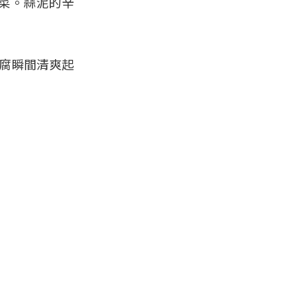
泡菜。蒜泥的辛
腐瞬間清爽起