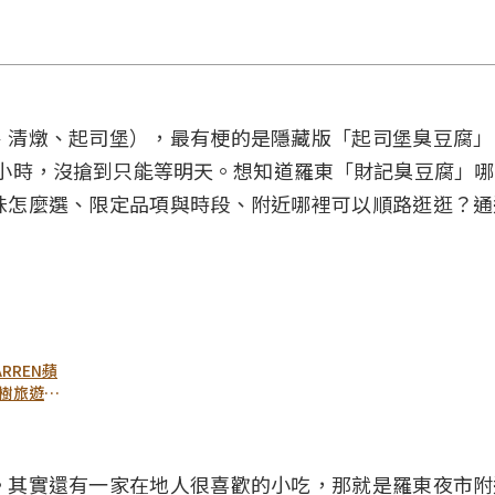
、清燉、起司堡），最有梗的是隱藏版「起司堡臭豆腐」
個半小時，沒搶到只能等明天。想知道羅東「財記臭豆腐」
味怎麼選、限定品項與時段、附近哪裡可以順路逛逛？通
ARREN蘋
樹旅遊玩
誌
。其實還有一家在地人很喜歡的小吃，那就是羅東夜市附