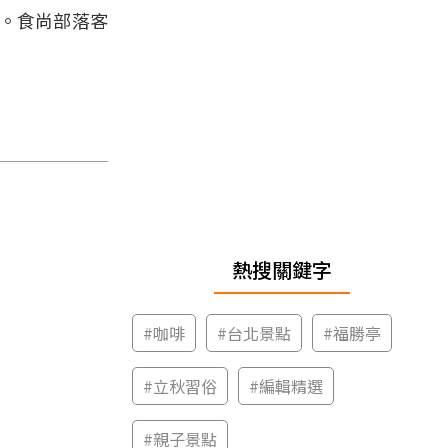
家。食尚部落客
熱搜關鍵字
#
咖啡
#
台北景點
#
福勝亭
#
立秋習俗
#
編輯精選
#
親子景點