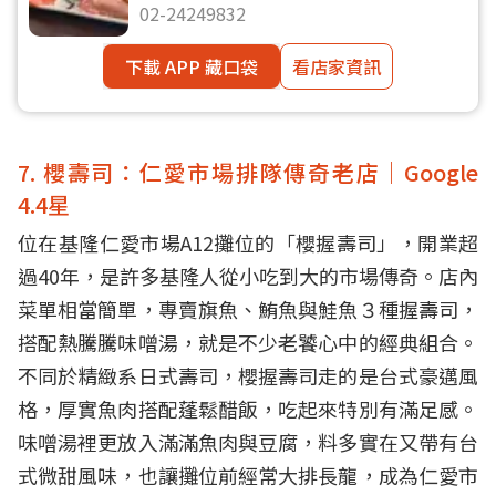
02-24249832
下載 APP 藏口袋
看店家資訊
7. 櫻壽司：仁愛市場排隊傳奇老店｜Google
4.4星
位在基隆仁愛市場A12攤位的「櫻握壽司」，開業超
過40年，是許多基隆人從小吃到大的市場傳奇。店內
菜單相當簡單，專賣旗魚、鮪魚與鮭魚３種握壽司，
搭配熱騰騰味噌湯，就是不少老饕心中的經典組合。
不同於精緻系日式壽司，櫻握壽司走的是台式豪邁風
格，厚實魚肉搭配蓬鬆醋飯，吃起來特別有滿足感。
味噌湯裡更放入滿滿魚肉與豆腐，料多實在又帶有台
式微甜風味，也讓攤位前經常大排長龍，成為仁愛市