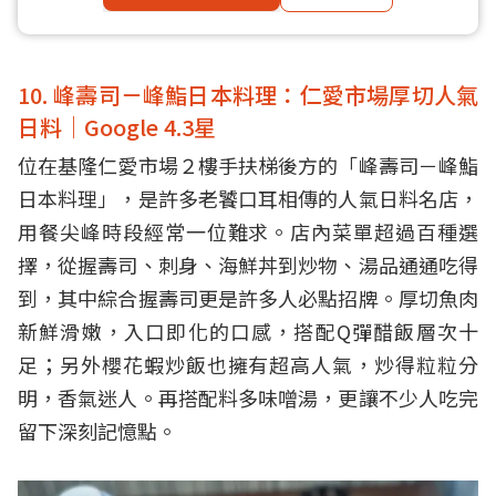
10. 峰壽司－峰鮨日本料理：仁愛市場厚切人氣
日料｜Google 4.3星
位在基隆仁愛市場２樓手扶梯後方的「峰壽司－峰鮨
日本料理」，是許多老饕口耳相傳的人氣日料名店，
用餐尖峰時段經常一位難求。店內菜單超過百種選
擇，從握壽司、刺身、海鮮丼到炒物、湯品通通吃得
到，其中綜合握壽司更是許多人必點招牌。厚切魚肉
新鮮滑嫩，入口即化的口感，搭配Q彈醋飯層次十
足；另外櫻花蝦炒飯也擁有超高人氣，炒得粒粒分
明，香氣迷人。再搭配料多味噌湯，更讓不少人吃完
留下深刻記憶點。