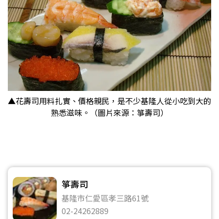
「黑白鮮鋒會美食派對」登場！
▲花壽司用料扎實、價格親民，是不少基隆人從小吃到大的
熟悉滋味。（圖片來源：箏壽司）
箏壽司
基隆市仁愛區孝三路61號
02-24262889