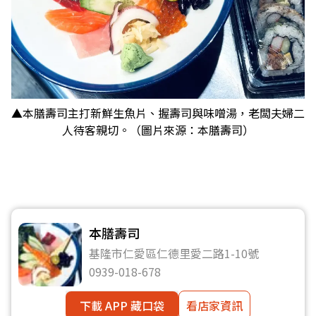
▲本膳壽司主打新鮮生魚片、握壽司與味噌湯，老闆夫婦二
人待客親切。（圖片來源：本膳壽司）
本膳壽司
基隆市仁愛區仁德里愛二路1-10號
0939-018-678
下載 APP 藏口袋
看店家資訊