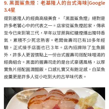
9. 黑面鯊魚煙：老基隆人的台式海味|Google
3.4星
提到基隆人的經典高級美食，「黑面鯊魚煙」絕對是
許多老饕心中的代表之一。店家從鯊魚煙起家，傳承
至今已來到第三代，早年以甘蔗與紅糖煙燻出獨特香
氣，累積不少死忠熟客。老闆做壽司已有10多年經
驗，正式接手店面也已３年。店內招牌除了生魚飯
外，許多人更習慣點上一份台式握壽司搭配味噌湯的
經典組合。黑面的握壽司走的是台式豪邁風格，以厚
實魚片搭配圓潤醋飯，口感扎實又有飽足感，白菜魚
皮羹更是許多人從小吃到大的古早味代表。