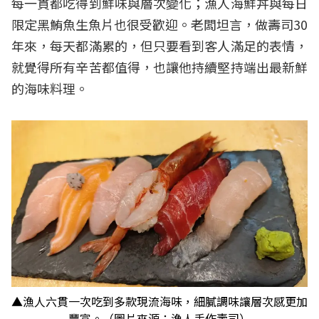
每一貫都吃得到鮮味與層次變化；漁人海鮮丼與每日
限定黑鮪魚生魚片也很受歡迎。老闆坦言，做壽司30
年來，每天都滿累的，但只要看到客人滿足的表情，
就覺得所有辛苦都值得，也讓他持續堅持端出最新鮮
的海味料理。
▲漁人六貫一次吃到多款現流海味，細膩調味讓層次感更加
豐富。（圖片來源：漁人手作壽司）