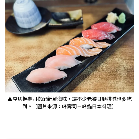
▲厚切握壽司搭配新鮮海味，讓不少老饕甘願排隊也要吃
到。（圖片來源：峰壽司－峰鮨日本料理）