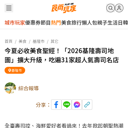
城市玩家
優惠券
節目
熱門
美食
旅行
懶人包
親子
生活
日韓
首頁
/
美食
/
基隆市
/
其它
今夏必收美食聖經！「2026基隆壽司地
圖」擴大升級，吃遍31家超人氣壽司名店
基隆市
綜合報導
分享：
全臺壽司控、海鮮愛好者看過來！去年掀起朝聖熱潮