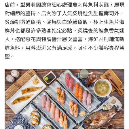
店前，型男老闆總會細心處理魚刺與魚料狀態，展現
對細節的堅持。店內除了人氣炙燒鮭魚肚握壽司外，
炙燒凱撒鮭魚捲、蒲燒與白燒鰻魚飯、極上生魚片海
鮮丼也都是許多熟客指定必點。炙燒後的鮭魚香氣迷
人，搭配蔥花與特調醬汁層次豐富，海鮮丼則鋪滿新
鮮魚料，用料澎湃又有滿足感，吸引不少饕客專程朝
聖。