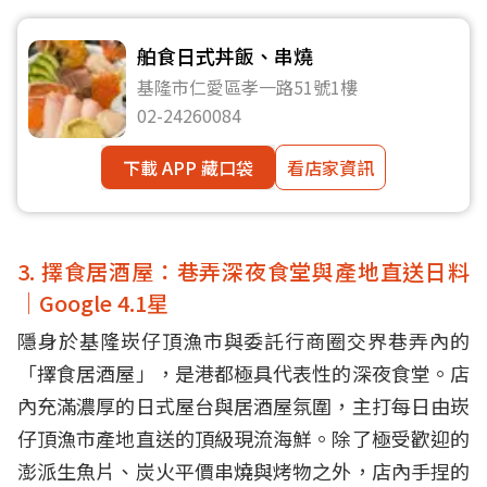
舶食日式丼飯、串燒
基隆市仁愛區孝一路51號1樓
02-24260084
下載 APP 藏口袋
看店家資訊
3. 擇食居酒屋：巷弄深夜食堂與產地直送日料
｜Google 4.1星
隱身於基隆崁仔頂漁市與委託行商圈交界巷弄內的
「擇食居酒屋」，是港都極具代表性的深夜食堂。店
內充滿濃厚的日式屋台與居酒屋氛圍，主打每日由崁
仔頂漁市產地直送的頂級現流海鮮。除了極受歡迎的
澎派生魚片、炭火平價串燒與烤物之外，店內手捏的