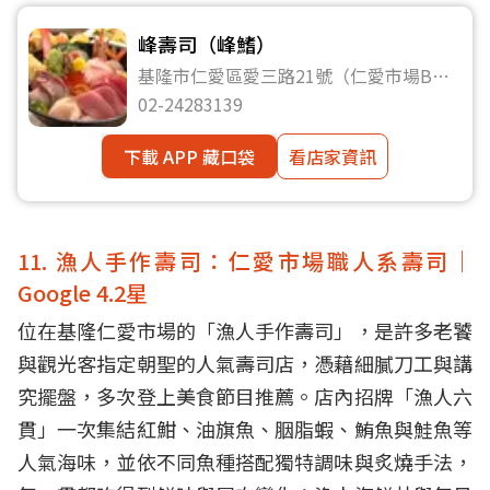
峰壽司（峰鰭）
基隆市仁愛區愛三路21號（仁愛市場B棟
42號攤位）
02-24283139
下載 APP 藏口袋
看店家資訊
11. 漁人手作壽司：仁愛市場職人系壽司｜
Google 4.2星
位在基隆仁愛市場的「漁人手作壽司」，是許多老饕
與觀光客指定朝聖的人氣壽司店，憑藉細膩刀工與講
究擺盤，多次登上美食節目推薦。店內招牌「漁人六
貫」一次集結紅魽、油旗魚、胭脂蝦、鮪魚與鮭魚等
人氣海味，並依不同魚種搭配獨特調味與炙燒手法，