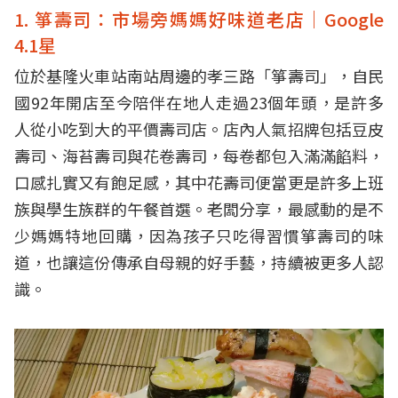
24.岩倉日料：名古屋風味職人手藝｜Google 4.4星
1. 箏壽司：市場旁媽媽好味道老店｜Google
【基金縱貫線】
4.1星
25.佐藤お帰り－你回來了：日式家常系療癒食
位於基隆火車站南站周邊的孝三路「箏壽司」，自民
堂|Google 4.9星
國92年開店至今陪伴在地人走過23個年頭，是許多
26.木野和風家庭料理：藏巷裡的溫暖和風食
人從小吃到大的平價壽司店。店內人氣招牌包括豆皮
堂|Google 4.2星
壽司、海苔壽司與花卷壽司，每卷都包入滿滿餡料，
27.逸番亭：炙燒焦糖系居酒屋｜Google 4.8星
口感扎實又有飽足感，其中花壽司便當更是許多上班
28.安鰭日式料理：市場系高CP值日料|Google 4.4
族與學生族群的午餐首選。老闆分享，最感動的是不
星
少媽媽特地回購，因為孩子只吃得習慣箏壽司的味
29.辰．鰭壽司：基金公路隱藏版日料｜Google 4.7
道，也讓這份傳承自母親的好手藝，持續被更多人認
星
識。
30.基隆漁壽司：百福社區暖心家庭日料｜Google
4.6星
31.光壽司：創意系秒殺壽司捲｜Google 5.0星
吃壽司免費換好禮，抽質感家電