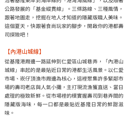
沿著基隆東岸到海岸線的「港灣海風線」，以及順著
隆味｜Google 3.0星
公路發展的「基金縱貫線」。三條路線、三種風情，
15.那間居酒屋：深夜系療癒日料店｜Google 4.8星
跟著地圖走，挖掘在地人才知道的隱藏版職人美味。
16.新派壽司料理：豪華海鮮丼人氣名店｜Google
這個夏天，快跟著食尚玩家的腳步，開啟你的港都壽
4.4星
司探險吧！
17.玥壽司：厚切系海派街邊店｜Google 4.5星
18.站前壽司：三坑站高CP值日料店｜Google 4.7
【內港山城線】
星
從基隆港周邊一路延伸到仁愛區山城巷弄，「內港山
【港灣海風線】
城線」串起的是最貼近日常的港都生活風景。以仁愛
19.藏漁殿：崁仔頂現流仔海味上桌|Google 4.7星
市場、崁仔頂漁市周邊為核心，這裡聚集許多緊鄰市
20.長榮桂冠酒店（基隆）：坐擁無敵海景的星級壽
場的壽司老店與人氣小攤，主打現流漁獲直送、當日
司盛宴｜Google 4.2星
處理的極致新鮮。從市場裡的樸實握壽司到巷弄間的
21.昊壽司：熟成魚職人系日料店|Google 4.8星
隱藏版海味，每一口都是最貼近基隆日常的鮮甜滋
22.林桑壽司：八尺門劇迷朝聖名店｜Google 4.1星
味。
23.良い迴轉壽司：深溪路高人氣現點現做迴轉壽司
｜Google 4.2星