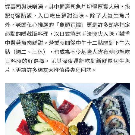
握壽司與味噌湯，其中握壽司魚片切得厚實大器，搭
配Q彈醋飯，入口吃出鮮甜海味。除了人氣生魚片
外，老闆私心推薦的「魚頭荒燒」更是許多熟客指定
必點的隱藏版料理，以日式燒煮手法慢火入味，鹹香
中帶著魚肉鮮甜。營業時間從中午十二點開到下午六
點（週二、三休），也成為不少基隆人宵夜時段想吃
日料時的好選擇，尤其深夜還能吃到新鮮厚切生魚
片，更讓許多網友大推值得專程回訪。