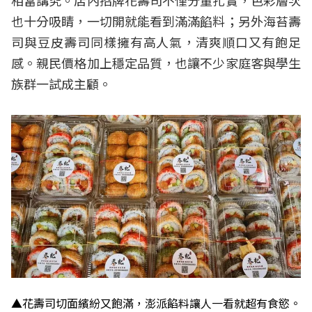
相當講究。店內招牌花壽司不僅分量扎實，色彩層次
也十分吸睛，一切開就能看到滿滿餡料；另外海苔壽
司與豆皮壽司同樣擁有高人氣，清爽順口又有飽足
感。親民價格加上穩定品質，也讓不少家庭客與學生
族群一試成主顧。
▲花壽司切面繽紛又飽滿，澎派餡料讓人一看就超有食慾。