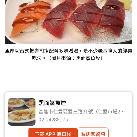
▲厚切台式握壽司搭配料多味噌湯，是不少老基隆人的經典
吃法。（圖片來源：黑面鯊魚煙）
黑面鯊魚煙
基隆市仁愛區愛三路21號（仁愛市場2樓
A39）
02-24288175
下載 APP 藏口袋
看店家資訊