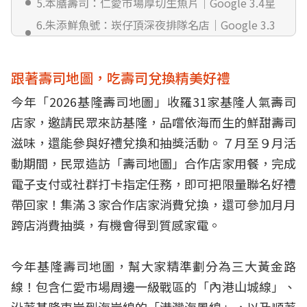
5.本膳壽司：仁愛市場厚切生魚片｜Google 3.4星
6.朱添鮮魚號：崁仔頂深夜排隊名店｜Google 3.3
星
7.櫻握壽司：仁愛市場排隊傳奇老店｜Google 4.4
跟著壽司地圖，吃壽司兌換精美好禮
星
今年「2026基隆壽司地圖」收羅31家基隆人氣壽司
8.晟壽司：熟成炙燒人氣名店｜Google 4.5星
店家，邀請民眾來訪基隆，品嚐依海而生的鮮甜壽司
9.黑面鯊魚煙：老基隆人的台式海味|Google 3.4星
滋味，還能參與好禮兌換和抽獎活動。７月至９月活
10.峰壽司－峰鮨日本料理：仁愛市場厚切人氣日料
｜Google 4.3星
動期間，民眾造訪「壽司地圖」合作店家用餐，完成
電子支付或社群打卡指定任務，即可把限量聯名好禮
11.漁人手作壽司：仁愛市場職人系壽司｜Google
4.2星
帶回家！集滿３家合作店家消費兌換，還可參加月月
12.奇軒壽司屋：仁愛市場份量十足握壽司|Google
跨店消費抽獎，有機會得到質感家電。
4.4星
13.無双日本料理：現流漁獲驚喜系日料｜Google
今年基隆壽司地圖，幫大家精準劃分為三大黃金路
5星
線！包含仁愛市場周邊一級戰區的「內港山城線」、
14.握壽司•生魚片－陳 52號攤：廟口傳承三代基