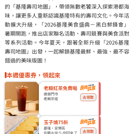
的「基隆壽司地圖」，帶領無數老饕深入探索港都海
味，讓更多人重新認識基隆特有的壽司文化。今年活
動擴大升級，「2026基隆美食盛典－黑白鮮鋒會」
暑期開跑，推出店家聯名活動、壽司競賽與美食派對
等系列活動。今年夏天，跟著全新升級「2026基隆
壽司地圖」出發，一起解鎖基隆最鮮、最強、最不容
錯過的美味版圖！
本週優惠券，領起來
老賴紅茶免費喝
連鎖門市
去領取
老賴茶棧
玉子燒75折
基隆・安樂區
去領取
佐藤お帰り-你回來了