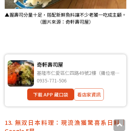
▲握壽司分量十足，搭配新鮮魚料讓不少老饕一吃成主顧。
（圖片來源：奇軒壽司屋）
奇軒壽司屋
基隆市仁愛區仁四路49號2樓（攤位增
28）
0935-771-506
下載 APP 藏口袋
看店家資訊
13. 無双日本料理：現流漁獲驚喜系日料｜
Google 5星