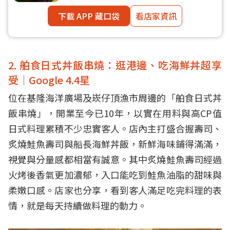
下載 APP 藏口袋
看店家資訊
2. 舶食日式丼飯串燒：逛港邊、吃海鮮丼超享
受｜Google 4.4星
位在基隆海洋廣場及崁仔頂漁市周邊的「舶食日式丼
飯串燒」，開業至今已10年，以實在用料與高CP值
日式料理累積不少忠實客人。店內主打盛合握壽司、
炙燒鮭魚壽司與船長海鮮丼飯，新鮮海味鋪得滿滿，
視覺與分量感都相當有誠意。其中炙燒鮭魚壽司經過
火烤後香氣更加濃郁，入口能吃到鮭魚油脂的甜味與
柔嫩口感。店家也分享，看到客人滿足吃完料理的表
情，就是每天持續做料理的動力。