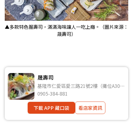
▲多款特色握壽司，滿滿海味讓人一吃上癮。（圖片來源：
晟壽司）
晟壽司
基隆市仁愛區愛三路21號2樓（攤位A30、
A31）
0905-384-881
下載 APP 藏口袋
看店家資訊