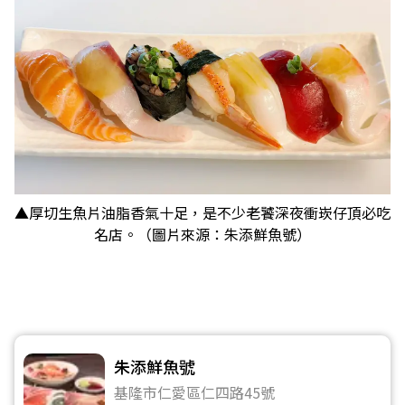
▲厚切生魚片油脂香氣十足，是不少老饕深夜衝崁仔頂必吃
名店。（圖片來源：朱添鮮魚號）
朱添鮮魚號
基隆市仁愛區仁四路45號