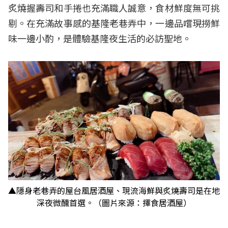
炙燒握壽司和手捲也充滿職人誠意，食材鮮度無可挑
剔。在充滿故事感的基隆老巷弄中，一邊品嚐現撈鮮
味一邊小酌，是體驗基隆夜生活的必訪聖地。
▲隱身老巷弄的屋台風居酒屋、現流海鮮與炙燒壽司是在地
深夜微醺首選。（圖片來源：擇食居酒屋）