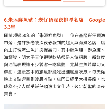
6.朱添鮮魚號：崁仔頂深夜排隊名店｜Google
3.3星
開業超過50年的「朱添鮮魚號」，位在基隆崁仔頂漁
市旁，是許多老饕深夜必報到的超人氣海鮮名店。店
內主打現流生魚片與握壽司，其中鮭魚腹、獅魚腹、
海鱺腹、明太子天使蝦與軟絲都是人氣招牌，新鮮度
與油脂表現讓不少饕客一吃驚艷。尤其生魚片厚切又
鮮甜，連最基本的旗魚都能吃出細膩層次感。每天從
晚上９點營業到凌晨４點，店門口經常大排長龍，也
成為不少人感受崁仔頂漁市文化時，必定朝聖的深夜
美食。