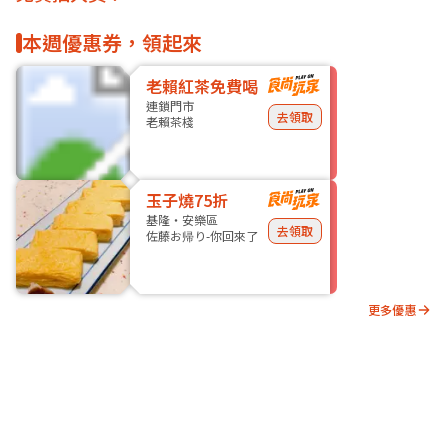
本週優惠券，領起來
老賴紅茶免費喝
連鎖門市
去領取
老賴茶棧
玉子燒75折
基隆・安樂區
去領取
佐藤お帰り-你回來了
更多優惠