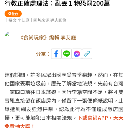
行教正確處理法：亂丟１物恐罰200萬
全台
｜撰文 李艾庭｜圖片來源 達志影像
《食尚玩家》編輯 李艾庭
分享：
連假期間，許多民眾出國享受雪季樂趣，然而，在其
他國家丟棄垃圾前，應先了解當地法規。先前有台灣
一家四口前往日本旅遊，因行李箱空間不足，將４雙
雪靴直接留在飯店房內，僅留下一張便條紙說明。此
舉遭到網友強烈抨擊，認為此行為不僅造成飯店困
擾，更可能觸犯日本相關法規。
下載食尚APP，天天
免費抽大獎！