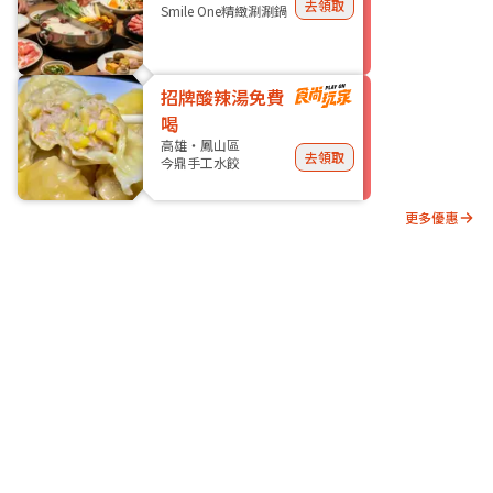
去領取
Smile One精緻涮涮鍋
招牌酸辣湯免費
喝
高雄・鳳山區
去領取
今鼎手工水餃
更多優惠