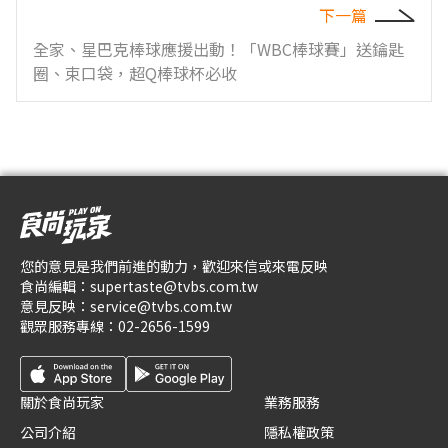
下一篇
全家、星巴克棒球應援出動！「WBC棒球賽」送鑰匙
圈、束口袋，超Q棒球杯必收
您的意見是我們前進的動力，歡迎來信或來電反映
食尚編輯：
supertaste@tvbs.com.tw
意見反映：
service@tvbs.com.tw
觀眾服務專線：
02-2656-1599
關於食尚玩家
業務服務
公司介紹
隱私權政策