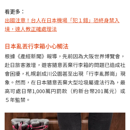
看更多：
出國注意！台人在日本機場「犯１錯」恐終身禁入
境，達人教正確處理法
日本亂丟行李箱小心觸法
根據《產經新聞》報導，先前因為大阪世界博覽會，
赴日旅客激增，遊客隨意丟棄行李箱的問題已造成社
會困擾，札幌創成川公園甚至出現「行李亂葬崗」現
象。然而，在日本隨意丟棄大型垃圾屬違法行為，最
高可處日幣1,000萬円罰款（約新台幣201萬元）或
５年監禁。