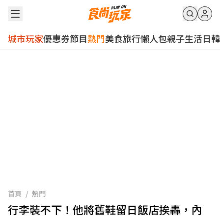
城市玩家
優惠券
節目
熱門
美食
旅行
懶人包
親子
生活
日韓
首頁
/
熱門
行李裝不下！他將舊鞋留日飯店挨轟，內