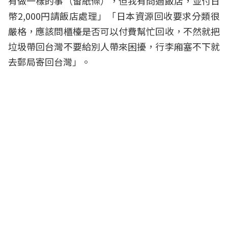
有做一樣的事（留紙條），但我有問過飯店，並付日
幣2,000円請飯店處理」「日本資源回收要求分類很
嚴格，應該問櫃檯是否可以付費幫忙回收，不然就把
垃圾帶回台灣不要給別人帶來困擾，行李廂塞不下就
去郵局寄回台灣」。