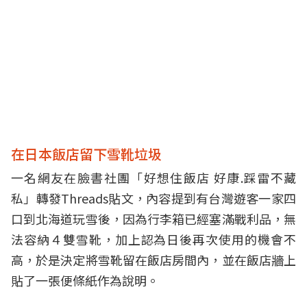
在日本飯店留下雪靴垃圾
一名網友在臉書社團
「好想住飯店 好康.踩雷不藏
私」
轉發Threads貼文，內容提到有台灣遊客一家四
口到北海道玩雪後，因為行李箱已經塞滿戰利品，無
法容納４雙雪靴，加上認為日後再次使用的機會不
高，於是決定將雪靴留在飯店房間內，並在飯店牆上
貼了一張便條紙作為說明。