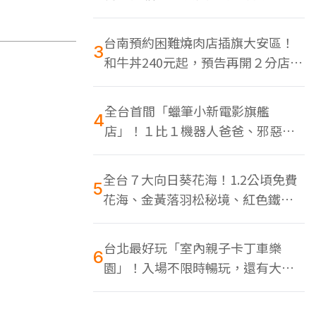
色美食多
台南預約困難燒肉店插旗大安區！
3
和牛丼240元起，預告再開２分店、
地點曝光
全台首間「蠟筆小新電影旗艦
4
店」！１比１機器人爸爸、邪惡正
男，百款周邊買翻
全台７大向日葵花海！1.2公頃免費
5
花海、金黃落羽松秘境、紅色鐵橋
同框
台北最好玩「室內親子卡丁車樂
6
園」！入場不限時暢玩，還有大螢
幕Switch遊戲區