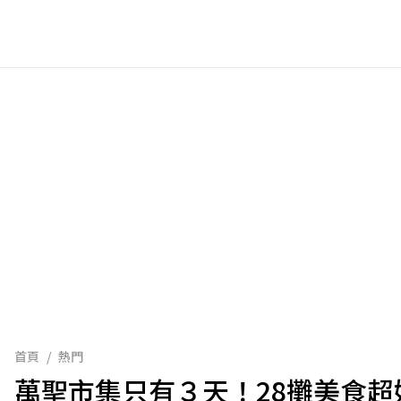
首頁
/
熱門
萬聖市集只有３天！28攤美食