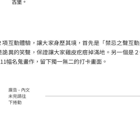
古堡。
２項互動體驗，讓大家身歷其境，首先是「禁忌之聲互動
是詭異的笑聲，保證讓大家雞皮疙瘩掉滿地。另一個是２
11幅名鬼畫作，留下獨一無二的打卡畫面。
廣告 - 內文
未完請往
下捲動