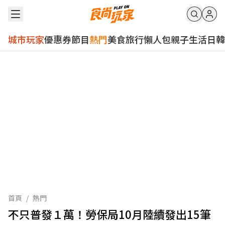
城市玩家
優惠券
節目
熱門
美食
旅行
懶人包
親子
生活
日韓
首頁
/
熱門
不只普發１萬！勞保局10月陸續發出15筆