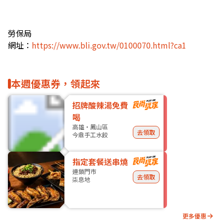
勞保局
網址：
https://www.bli.gov.tw/0100070.html?ca1
本週優惠券，領起來
招牌酸辣湯免費
喝
高雄・鳳山區
去領取
今鼎手工水餃
指定套餐送串燒
連鎖門市
去領取
柒息地
更多優惠