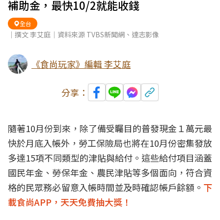
補助金，最快10/2就能收錢
全台
｜撰文 李艾庭｜資料來源 TVBS新聞網、達志影像
《食尚玩家》編輯 李艾庭
分享：
隨著10月份到來，除了備受矚目的普發現金１萬元最
快於月底入帳外，勞工保險局也將在10月份密集發放
多達15項不同類型的津貼與給付。這些給付項目涵蓋
國民年金、勞保年金、農民津貼等多個面向，符合資
格的民眾務必留意入帳時間並及時確認帳戶餘額。
下
載食尚APP，天天免費抽大獎！