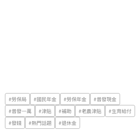
#
勞保局
#
國民年金
#
勞保年金
#
普發現金
#
普發一萬
#
津貼
#
補助
#
老農津貼
#
生育給付
#
發錢
#
熱門話題
#
退休金