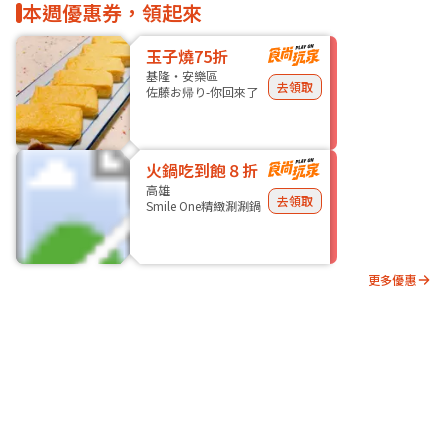
本週優惠券，領起來
玉子燒75折
基隆・安樂區
去領取
佐藤お帰り-你回來了
火鍋吃到飽８折
高雄
去領取
Smile One精緻涮涮鍋
更多優惠