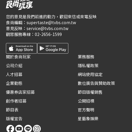
您的意見是我們前進的動力，歡迎來信或來電反映
食尚編輯：
supertaste@tvbs.com.tw
意見反映：
service@tvbs.com.tw
觀眾服務專線：
02-2656-1599
關於食尚玩家
業務服務
公司介紹
隱私權政策
人才招募
網站使用協定
企業動態
數位廣告與贊助政策
優惠券店家招募
節目版權銷售
創作者招募
公開招標
節目表
官方聲明
版權宣告
星藝象娛樂