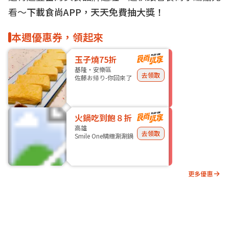
看～
下載食尚APP，天天免費抽大獎！
本週優惠券，領起來
玉子燒75折
基隆・安樂區
去領取
佐藤お帰り-你回來了
火鍋吃到飽８折
高雄
去領取
Smile One精緻涮涮鍋
更多優惠