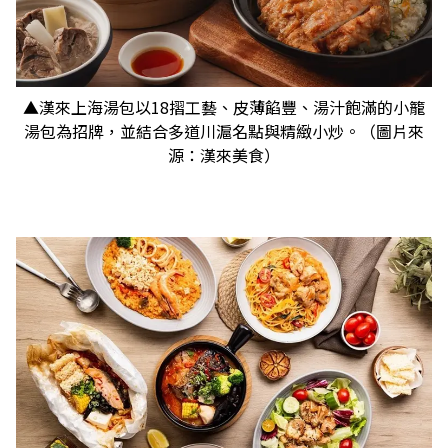
▲漢來上海湯包以18摺工藝、皮薄餡豐、湯汁飽滿的小籠
湯包為招牌，並結合多道川滬名點與精緻小炒。（圖片來
源：漢來美食）