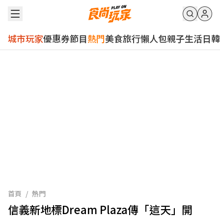
城市玩家
優惠券
節目
熱門
美食
旅行
懶人包
親子
生活
日韓
首頁
/
熱門
信義新地標Dream Plaza傳「這天」開