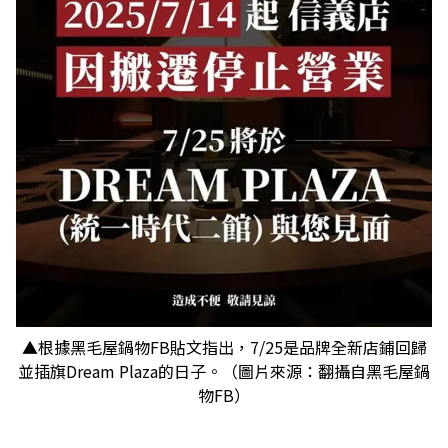
▲根據黑毛屋鍋物FB貼文指出，7/25是品牌全新店鋪回歸
並插旗Dream Plaza的日子。（圖片來源：翻攝自黑毛屋鍋
物FB）