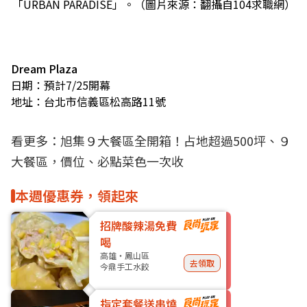
「URBAN PARADISE」。（圖片來源：翻攝自104求職網）
Dream Plaza
日期：預計7/25開幕
地址：台北市信義區松高路11號
看更多：
旭集９大餐區全開箱！占地超過500坪、９
大餐區，價位、必點菜色一次收
本週優惠券，領起來
招牌酸辣湯免費
喝
高雄・鳳山區
去領取
今鼎手工水餃
指定套餐送串燒