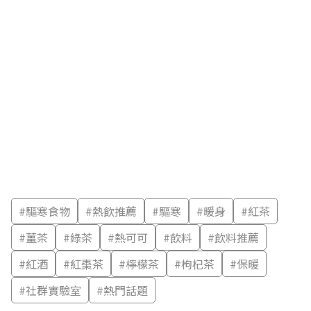
#
驅寒食物
#
熱飲推薦
#
驅寒
#
暖身
#
紅茶
#
薑茶
#
綠茶
#
熱可可
#
飲料
#
飲料推薦
#
紅酒
#
紅棗茶
#
檸檬茶
#
枸杞茶
#
保暖
#
社群實驗室
#
熱門話題