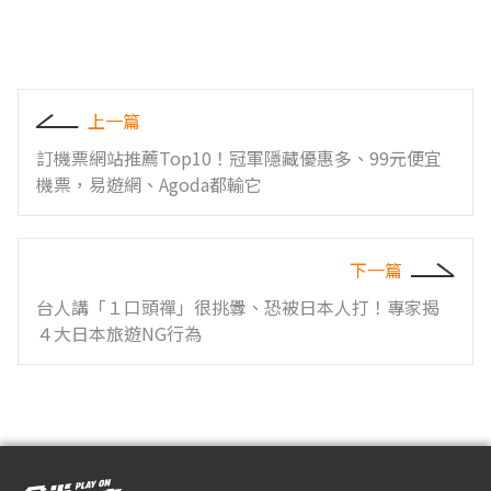
上一篇
訂機票網站推薦Top10！冠軍隱藏優惠多、99元便宜
機票，易遊網、Agoda都輸它
下一篇
台人講「１口頭禪」很挑釁、恐被日本人打！專家揭
４大日本旅遊NG行為