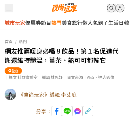
城市玩家
優惠券
節目
熱門
美食
旅行
懶人包
親子
生活
日韓
首頁
/
熱門
網友推薦暖身必喝８飲品！第１名促進代
謝還維持體溫，薑茶、熱可可都輸它
全台
｜撰文 社群實驗室｜編輯 林思妤｜圖文來源 TVBS、達志影像
《食尚玩家》編輯 李艾庭
分享：