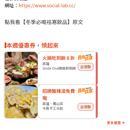
網址：
https://www.social-lab.cc/
點我看
【冬季必喝祛寒飲品】
原文
本週優惠券，領起來
火鍋吃到飽８折
高雄
去領取
Smile One精緻涮涮鍋
招牌酸辣湯免費
喝
高雄・鳳山區
去領取
今鼎手工水餃
更多優惠