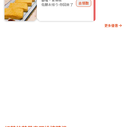
去領取
佐藤お帰り-你回來了
更多優惠