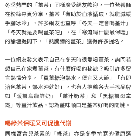
冬季熱門的「薑茶」同樣廣受網友歡迎，一位營養師
在粉絲專頁分享，薑茶「有助於血液循環，就能減緩
手腳冰冷」，許多網友也直呼「冬天一定會喝薑汁」
「冬天就是要喝薑茶吧」，在「寒流喝什麼最保暖」
的論壇提問下，「熱騰騰的薑茶」獲得許多提名。
一位網友發文表示自己在冬天時很愛喝薑茶，詢問若
想自己在家煮薑茶，有什麼好喝的秘訣？吸引許多留
言熱情分享，「買薑糖泡熱水，便宜又大碗」「有即
溶包薑茶，熱水沖就好」，也有人推薦各大手搖品牌
如「暖薑烏龍鮮奶」「薑汁奶茶」和「黑糖薑母拿
鐵」等薑汁飲品，認為薑味順口是薑茶好喝的關鍵。
喝綠茶保暖又可促進代謝
同樣富含兒茶素的「綠茶」亦是冬季抗寒的健康選