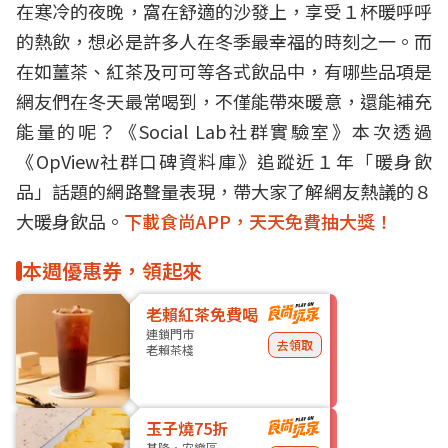
在寒冷的夜晚，窩在舒適的沙發上，享受１杯暖呼呼
的熱飲，想必是許多人在冬季最幸福的時刻之一。而
在如薑茶、紅茶及可可等各式飲品中，有哪些品項是
網友們在冬天最常喝到，不僅能帶來暖意，還能補充
能量的呢？《Social Lab社群實驗室》本次透過
《OpView社群口碑資料庫》追蹤近１年「暖身飲
品」話題的網路聲量表現，帶大家了解網友熱議的８
大暖身飲品。
下載食尚APP，天天免費抽大獎！
本週優惠券，領起來
老賴紅茶免費喝
連鎖門市
去領取
老賴茶棧
玉子燒75折
基隆・安樂區