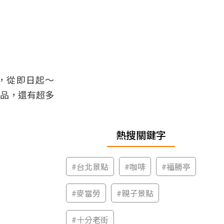
，從即日起～
商品，還有超多
熱搜關鍵字
#
台北景點
#
咖啡
#
福勝亭
#
麥當勞
#
親子景點
#
十分老街