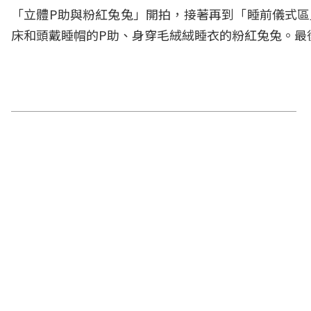
「立體P助與粉紅兔兔」開拍，接著再到「睡前儀式區
床和頭戴睡帽的P助、身穿毛絨絨睡衣的粉紅兔兔。最