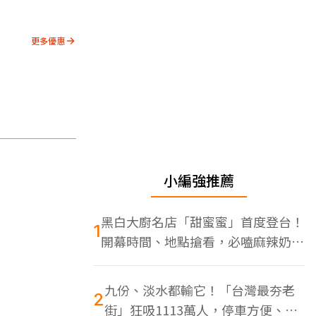
更多優惠
小編強推薦
黑白大廚名店「甜蜜蜜」首度登台！
1
開幕時間、地點搶看，必嗑麻辣奶油
蝦
九份、淡水都輸它！「台灣最夯老
2
街」狂吸1113萬人，停車方便、特