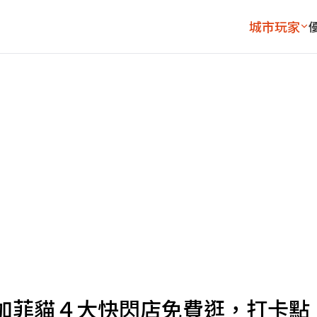
城市玩家
加菲貓４大快閃店免費逛，打卡點