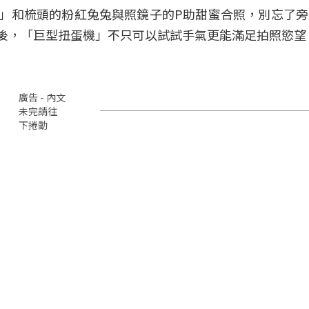
」和梳頭的粉紅兔兔與照鏡子的P助甜蜜合照，別忘了
後，「巨型扭蛋機」不只可以試試手氣更能滿足拍照慾望
廣告 - 內文
未完請往
下捲動