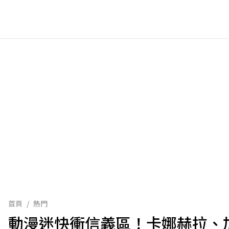
首頁
/
熱門
動漫迷快衝信義區！卡娜赫拉、