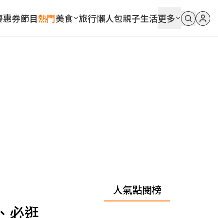
優惠券
節目
熱門
美食
旅行
懶人包
親子
生活
更多
人氣點閱榜
、必逛