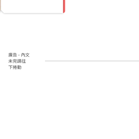
廣告 - 內文
未完請往
下捲動