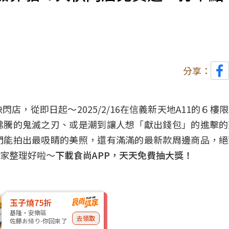
分享：
，從即日起～2025/2/16在信義新天地A11的６樓
沸騰的鬼滅之刃、或是潮到讓人想「獻出錢包」的進擊的
們能拍出最吸睛的美照，還有滿滿的最新款周邊商品，絕
家整理好啦～
下載食尚APP，天天免費抽大獎！
玉子燒75折
基隆・安樂區
去領取
佐藤お帰り-你回來了