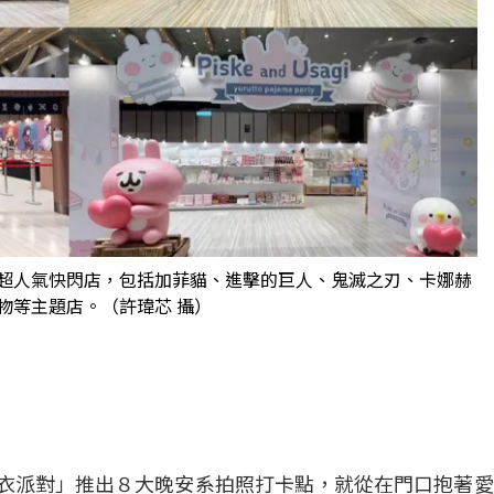
大超人氣快閃店，包括加菲貓、進擊的巨人、鬼滅之刃、卡娜赫
物等主題店。（許瑋芯 攝）
衣派對」推出８大晚安系拍照打卡點，就從在門口抱著