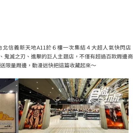
北信義新天地A11於６樓一次集結４大超人氣快閃店
加菲貓、鬼滅之刃、進擊的巨人主題店，不僅有超過百款周邊
送限量周邊，動漫迷快把這篇收藏起來～