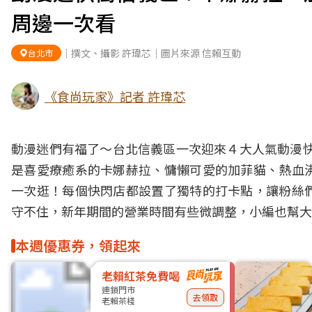
周邊一次看
｜撰文、攝影 許瑋芯｜圖片來源 信賴互動
台北市
《食尚玩家》記者 許瑋芯
動漫迷們有福了～台北信義區一次迎來４大人氣動漫快閃店
是喜愛療癒系的卡娜赫拉、慵懶可愛的加菲貓、熱血
一次逛！每個快閃店都設置了獨特的打卡點，讓粉絲
守不住，新年期間的營業時間有些微調整，小編也幫大
本週優惠券，領起來
老賴紅茶免費喝
連鎖門市
去領取
老賴茶棧