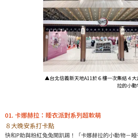
▲台北信義新天地A11於６樓一次集結４
拉的小動
01. 卡娜赫拉：睡衣派對系列超軟萌
８大晚安系打卡點
快和P助與粉紅兔兔開趴踢！「卡娜赫拉的小動物－睡