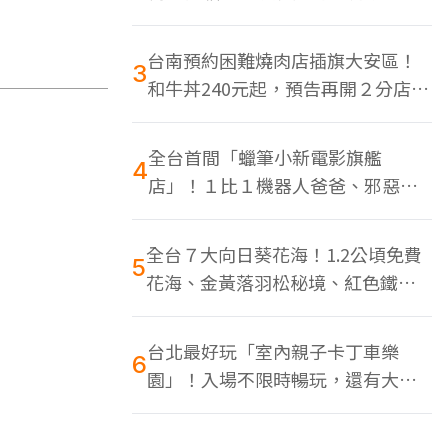
色美食多
台南預約困難燒肉店插旗大安區！
3
和牛丼240元起，預告再開２分店、
地點曝光
全台首間「蠟筆小新電影旗艦
4
店」！１比１機器人爸爸、邪惡正
男，百款周邊買翻
全台７大向日葵花海！1.2公頃免費
5
花海、金黃落羽松秘境、紅色鐵橋
同框
台北最好玩「室內親子卡丁車樂
6
園」！入場不限時暢玩，還有大螢
幕Switch遊戲區