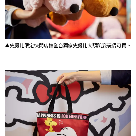
▲史努比限定快閃店推全台獨家史努比大頭趴姿玩偶可買。