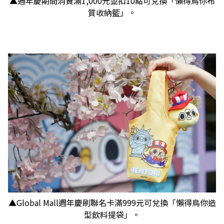
▲週年慶期間消費滿1,000元並扣10點可兌換「懶得鳥你布
質收納籃」。
▲Global Mall週年慶刷聯名卡滿999元可兌換「懶得鳥你造
型飲料提袋」。