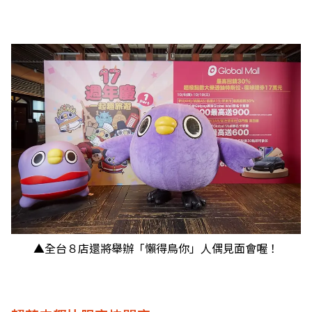
▲全台８店還將舉辦「懶得鳥你」人偶見面會喔！