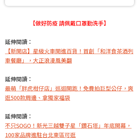
【做好防疫 請佩戴口罩勤洗手】
延伸閱讀：
【新開店】星級火車開進百貨！首創「和洋食茶酒列
車餐廳」，大正浪漫風美翻
延伸閱讀：
最萌「胖虎柑仔店」巡迴開跑！免費拍巨型公仔，爽
逛500款周邊、拿獨家福袋
延伸閱讀：
不只SOGO！新光三越雙子星「鑽石塔」年底開幕，
100家品牌進駐台北東區可逛