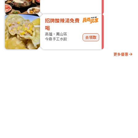
招牌酸辣湯免費
喝
高雄・鳳山區
去領取
今鼎手工水餃
更多優惠