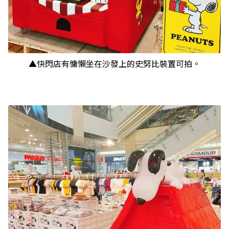
▲快閃店有慵懶坐在沙發上的史努比裝置可拍。