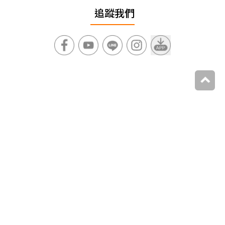
追蹤我們
上一篇
訂機票網站推薦Top10！冠軍隱藏優惠多、99元便宜
機票，易遊網、Agoda都輸它
下一篇
衝Xpark賞世界名畫！「AI海洋名畫展」今開跑，夢幻
水晶球、水母萬花筒超欠拍