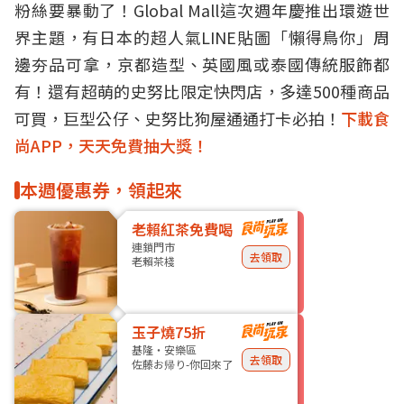
粉絲要暴動了！Global Mall這次週年慶推出環遊世
界主題，有
日本
的超人氣LINE貼圖「懶得鳥你」周
邊夯品可拿，京都造型、英國風或
泰國
傳統服飾都
有！還有超萌的史努比限定快閃店，多達500種商品
可買，巨型
公仔
、史努比狗屋通通打卡必拍！
下載食
尚APP，天天免費抽大獎！
本週優惠券，領起來
老賴紅茶免費喝
連鎖門市
去領取
老賴茶棧
玉子燒75折
基隆・安樂區
去領取
佐藤お帰り-你回來了