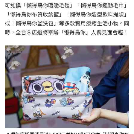
可兌換「懶得鳥你暖暖毛毯」「懶得鳥你運動毛巾」
「懶得鳥你布質收納籃」「懶得鳥你造型飲料提袋」
或「懶得鳥你盥洗包」等多款實用療癒生活小物。同
時，全台８店還將舉辦「懶得鳥你」人偶見面會喔！