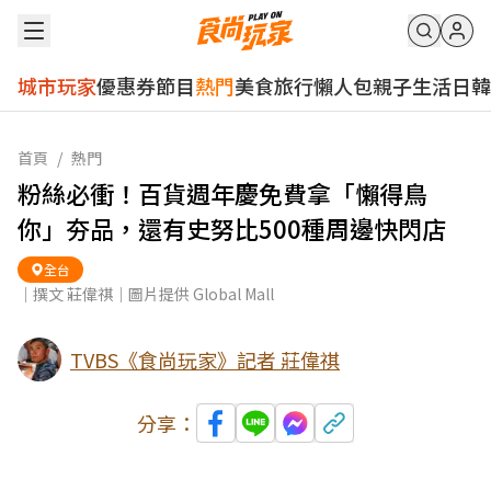
城市玩家
優惠券
節目
熱門
美食
旅行
懶人包
親子
生活
日韓
首頁
/
熱門
粉絲必衝！百貨週年慶免費拿「懶得鳥
你」夯品，還有史努比500種周邊快閃店
全台
｜撰文 莊偉祺｜圖片提供 Global Mall
TVBS《食尚玩家》記者 莊偉祺
分享：