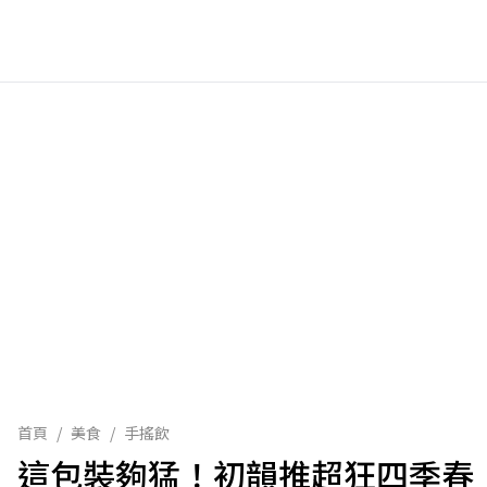
首頁
/
美食
/
手搖飲
這包裝夠猛！初韻推超狂四季春「