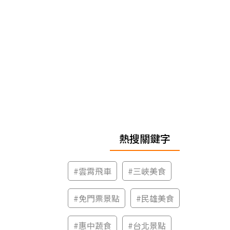
熱搜關鍵字
#
雲霄飛車
#
三峽美食
#
免門票景點
#
民雄美食
#
惠中蔬食
#
台北景點