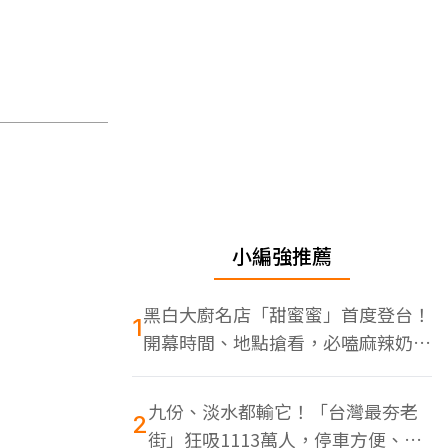
小編強推薦
黑白大廚名店「甜蜜蜜」首度登台！
1
開幕時間、地點搶看，必嗑麻辣奶油
蝦
九份、淡水都輸它！「台灣最夯老
2
街」狂吸1113萬人，停車方便、特