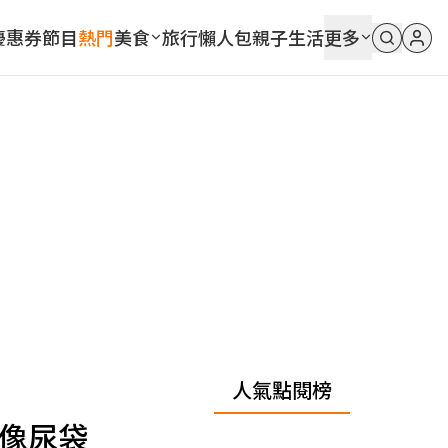
優惠券
節目
熱門
美食
旅行
懶人包
親子
生活
更多
人氣點閱榜
好像尿袋