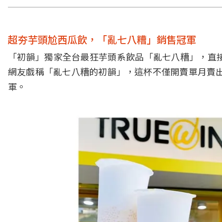
超夯芋頭尬西瓜飲，「亂七八糟」銷售冠軍
「初韻」獨家全台最狂芋頭系飲品「亂七八糟」，直
網友戲稱「亂七八糟的初韻」，這杯不僅開賣單月賣出
軍。