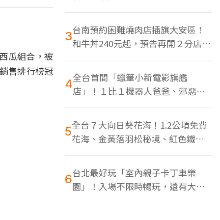
色美食多
台南預約困難燒肉店插旗大安區！
3
和牛丼240元起，預告再開２分店、
西瓜組合，被
地點曝光
身銷售排行榜冠
全台首間「蠟筆小新電影旗艦
4
店」！１比１機器人爸爸、邪惡正
男，百款周邊買翻
全台７大向日葵花海！1.2公頃免費
5
花海、金黃落羽松秘境、紅色鐵橋
同框
台北最好玩「室內親子卡丁車樂
6
園」！入場不限時暢玩，還有大螢
幕Switch遊戲區