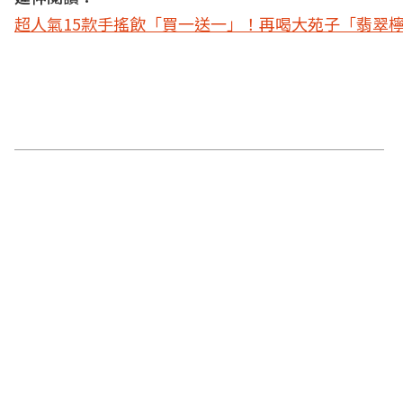
超人氣15款手搖飲「買一送一」！再喝大苑子「翡翠