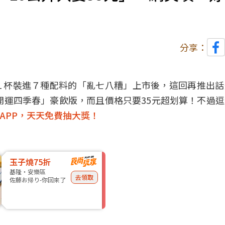
分享：
１杯裝進７種配料的「
亂七八糟
」上市後，這回再推出話
「開運四季春」豪飲版，而且價格只要35元超划算！不過
APP，天天免費抽大獎！
玉子燒75折
基隆・安樂區
去領取
佐藤お帰り-你回來了