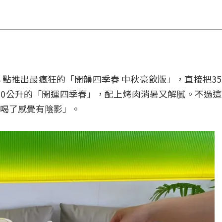
８點推出最瘋狂的「開韻四季春 中秋豪飲版」，直接把3
回10公升的「開運四季春」，配上烤肉消暑又解膩。不過
喝了感覺有陰影」。