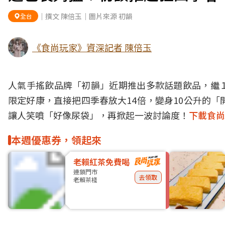
｜撰文 陳倍玉｜圖片來源 初韻
全台
《食尚玩家》資深記者 陳倍玉
人氣
手搖飲
品牌「初韻」近期推出多款話題
飲品
，繼
限定好康，直接把四季春放大14倍，變身10公升的
讓人笑噴「好像尿袋」，再掀起一波討論度！
下載食尚
本週優惠券，領起來
老賴紅茶免費喝
連鎖門市
去領取
老賴茶棧