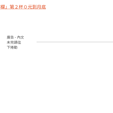
檸檬」第２杯０元到月底
廣告 - 內文
未完請往
下捲動