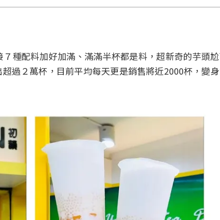
接７種配料加好加滿、滿滿半杯都是料，超新奇的芋頭尬
超過２萬杯，目前平均每天更是銷售將近2000杯，變