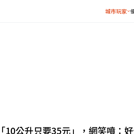
城市玩家
10公升只要35元」，網笑噴：