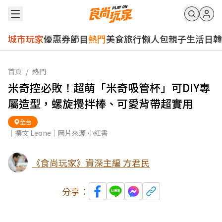
城市玩家
優惠券
節目
熱門
美食
旅行
懶人包
親子
生活
日韓
首頁
/
熱門
米奇控必敗！超萌「米奇吸管杯」可DIY專
屬造型，螺旋攪拌棒、可愛背帶超實用
全台
｜撰文 Leone｜圖片來源 小紅書
《食尚玩家》資深主編 方君民
分享：