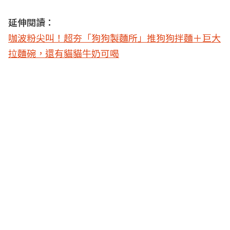
延伸閱讀：
咖波粉尖叫！超夯「狗狗製麵所」推狗狗拌麵＋巨大
拉麵碗，還有貓貓牛奶可喝