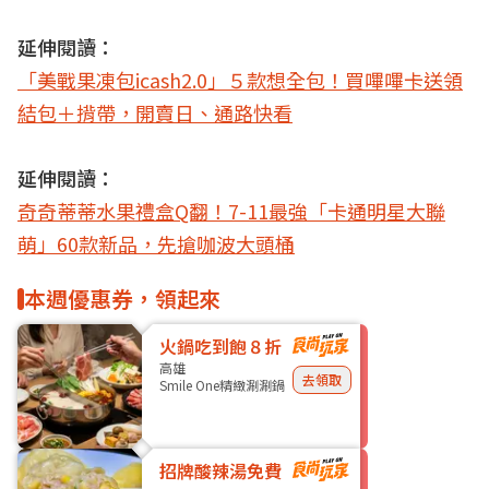
延伸閱讀：
「美戰果凍包icash2.0」５款想全包！買嗶嗶卡送領
結包＋揹帶，開賣日、通路快看
延伸閱讀：
奇奇蒂蒂水果禮盒Q翻！7-11最強「卡通明星大聯
萌」60款新品，先搶咖波大頭桶
本週優惠券，領起來
火鍋吃到飽８折
高雄
去領取
Smile One精緻涮涮鍋
招牌酸辣湯免費