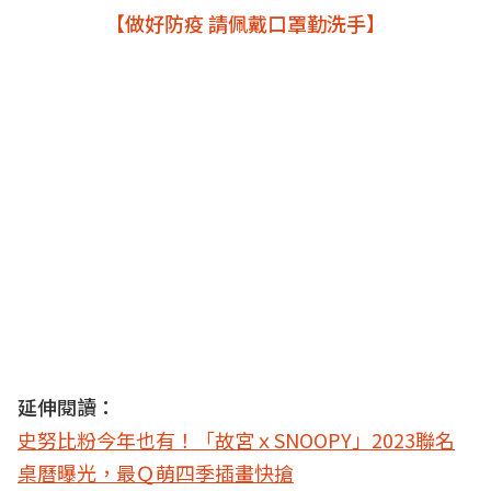
【做好防疫 請佩戴口罩勤洗手】
延伸閱讀：
史努比粉今年也有！「故宮ｘSNOOPY」2023聯名
桌曆曝光，最Ｑ萌四季插畫快搶