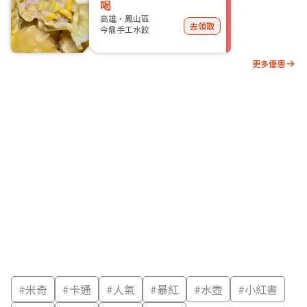
喝
高雄・鳳山區
去領取
今鼎手工水餃
更多優惠
#
米奇
#
卡通
#
人氣
#
暴紅
#
水壺
#
小紅書