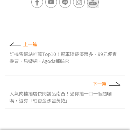
上一篇
訂機票網站推薦Top10！冠軍隱藏優惠多、99元便宜
機票，易遊網、Agoda都輸它
下一篇
人氣肉桂捲店快閃誠品南西！迷你捲一口一個超唰
嘴，還有「柚香金沙蛋黃捲」