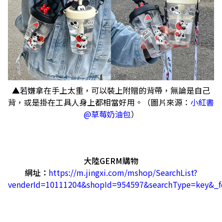
▲若嫌拿在手上太重，可以裝上附贈的背帶，無論是自己
背，或是掛在工具人身上都相當好用。（圖片來源：
小紅書
@草莓奶油包
）
大陸GERM購物
網址：
https://m.jingxi.com/mshop/SearchList?
venderId=10111204&shopId=954597&searchType=key&_f