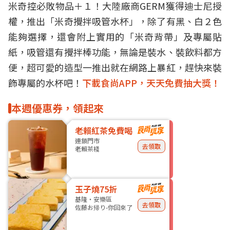
米奇
控必敗物品＋１！大陸廠商GERM獲得
迪士尼
授
權，推出「米奇攪拌吸管
水杯
」，除了有黑、白２色
能夠選擇，還會附上實用的「米奇背帶」及專屬貼
紙，吸管還有攪拌棒功能，無論是裝水、裝飲料都方
便，超可愛的造型一推出就在網路上暴紅，趕快來裝
飾專屬的水杯吧！
下載食尚APP，天天免費抽大獎！
本週優惠券，領起來
老賴紅茶免費喝
連鎖門市
去領取
老賴茶棧
玉子燒75折
基隆・安樂區
去領取
佐藤お帰り-你回來了