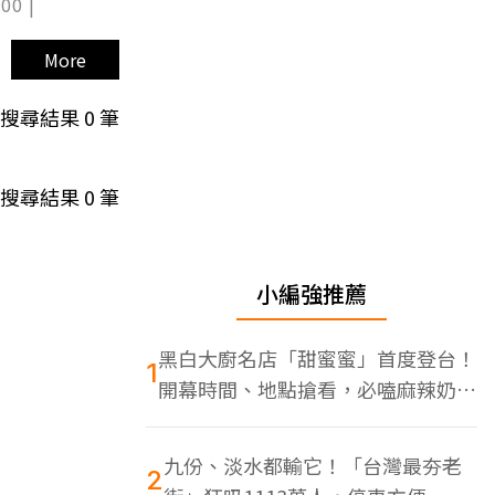
00 |
More
搜尋結果
0
筆
搜尋結果
0
筆
小編強推薦
黑白大廚名店「甜蜜蜜」首度登台！
1
開幕時間、地點搶看，必嗑麻辣奶油
蝦
九份、淡水都輸它！「台灣最夯老
2