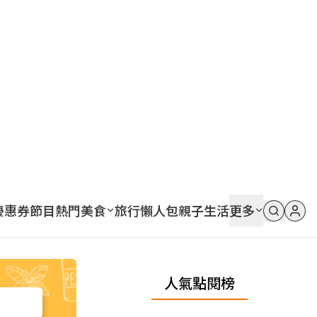
優惠券
節目
熱門
美食
旅行
懶人包
親子
生活
更多
人氣點閱榜