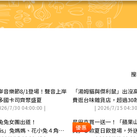
搜
岸音樂節8/1登場！聲音上岸
「湯姆貓與傑利鼠」出沒
多國卡司齊聚盛夏
費逛台味雜貨店，超過30
026/7/30 04:00:00 |
| 2026/7/15 04:30
回家
兔兔女團出道！
星巴克買一送一！「蘋果
優惠
stais」兔媽媽、花小兔４角色
爽」５款夏日飲登場，外