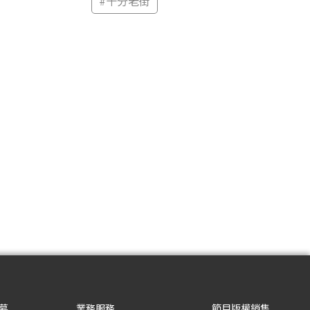
#
十分老街
募
業務服務
節目版權銷售