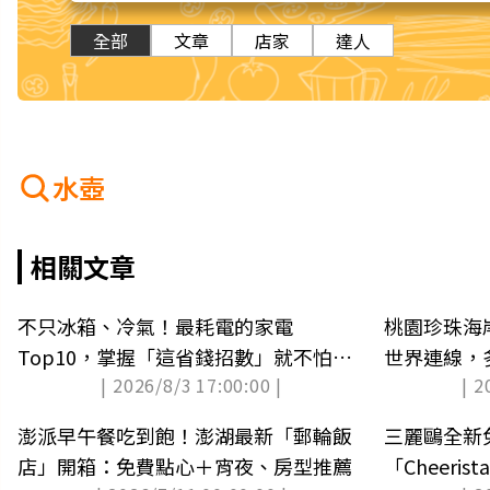
全部
文章
店家
達人
水壺
相關文章
不只冰箱、冷氣！最耗電的家電
桃園珍珠海
Top10，掌握「這省錢招數」就不怕吃
世界連線，
| 2026/8/3 17:00:00 |
| 2
電怪獸
澎派早午餐吃到飽！澎湖最新「郵輪飯
三麗鷗全新
店」開箱：免費點心＋宵夜、房型推薦
「Cheeri