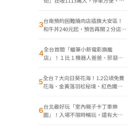
街」狂吸1113萬人，停車方便、特
色美食多
台南預約困難燒肉店插旗大安區！
3
和牛丼240元起，預告再開２分店、
地點曝光
全台首間「蠟筆小新電影旗艦
4
店」！１比１機器人爸爸、邪惡正
男，百款周邊買翻
全台７大向日葵花海！1.2公頃免費
5
花海、金黃落羽松秘境、紅色鐵橋
同框
台北最好玩「室內親子卡丁車樂
6
園」！入場不限時暢玩，還有大螢
幕Switch遊戲區