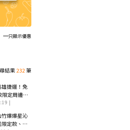
只顯示優惠
尋結果
232
筆
高雄捷運！免
款限定周邊帶
:19 |
山竹爆爆星沁
送限定款、樹