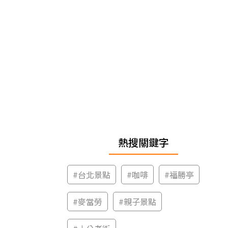
熱搜關鍵字
#
台北景點
#
咖啡
#
福勝亭
#
麥當勞
#
親子景點