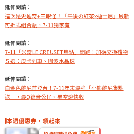
延伸閱讀：
這次是史迪奇+三眼怪！「午後の紅茶x迪士尼」最新
可拆式組合瓶，7-11獨家有
延伸閱讀：
7-11「米奇LE CREUSET集點」開跑！加碼交換禮物
５選：皮卡列車、咖波水晶球
延伸閱讀：
白金色維尼首登台！7-11年末最強「小熊維尼集點
送」，最Q錄音公仔、星空燈快收
本週優惠券，領起來
招牌酸辣湯免費