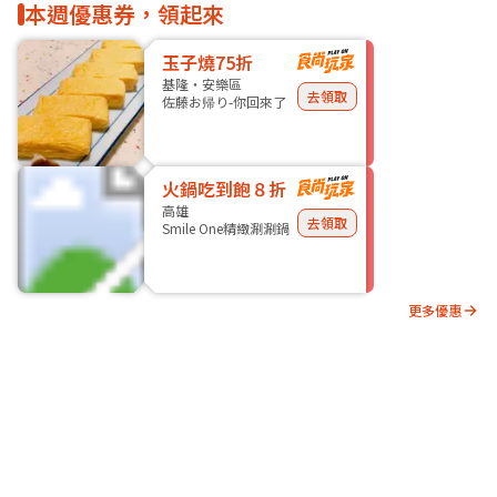
本週優惠券，領起來
玉子燒75折
基隆・安樂區
去領取
佐藤お帰り-你回來了
火鍋吃到飽８折
高雄
去領取
Smile One精緻涮涮鍋
更多優惠