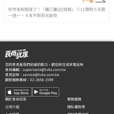
下一篇
好市多粉囤貨了！「纖三薯QQ雪糕」 7-11限時５天買
一送一，４支不到百元爽吃
您的意見是我們前進的動力，歡迎來信或來電反映
食尚編輯：
supertaste@tvbs.com.tw
意見反映：
service@tvbs.com.tw
觀眾服務專線：
02-2656-1599
關於食尚玩家
業務服務
公司介紹
隱私權政策