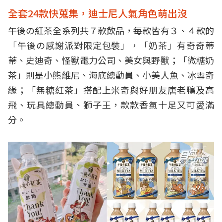
全套24款快蒐集，迪士尼人氣角色萌出沒
午後の紅茶全系列共７款飲品，每款皆有３、４款的
「午後の感謝派對限定包裝」，「奶茶」有奇奇蒂
蒂、史迪奇、怪獸電力公司、美女與野獸；「微糖奶
茶」則是小熊維尼、海底總動員、小美人魚、冰雪奇
緣；「無糖紅茶」搭配上米奇與好朋友唐老鴨及高
飛、玩具總動員、獅子王，款款香氣十足又可愛滿
分。