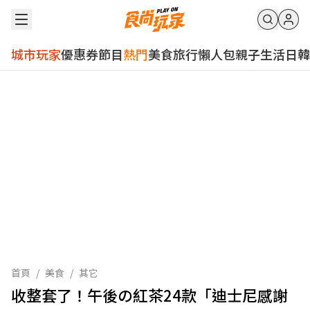
城市玩家
優惠券
節目
熱門
美食
旅行
懶人包
親子
生活
日韓
首頁
/
美食
/
其它
收整套了！午後の紅茶24款「迪士尼感謝