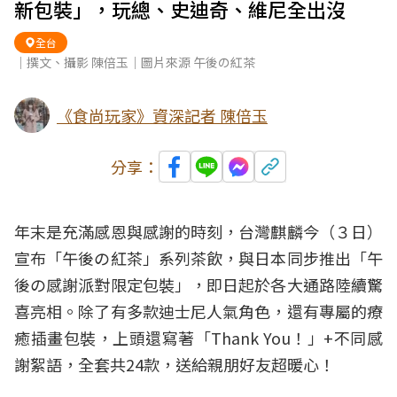
新包裝」，玩總、史迪奇、維尼全出沒
全台
｜撰文、攝影 陳倍玉｜圖片來源 午後の紅茶
《食尚玩家》資深記者 陳倍玉
分享：
年末
是充滿感恩與感謝的時刻，台灣麒麟今（３日）
宣布「
午後の紅茶
」系列茶飲，與日本同步推出「午
後の感謝派對限定包裝」，即日起於各大通路陸續驚
喜亮相。除了有多款
迪士尼
人氣角色，還有專屬的療
癒插畫包裝，上頭還寫著「Thank You！」+不同感
謝絮語，全套共24款，送給親朋好友超暖心！