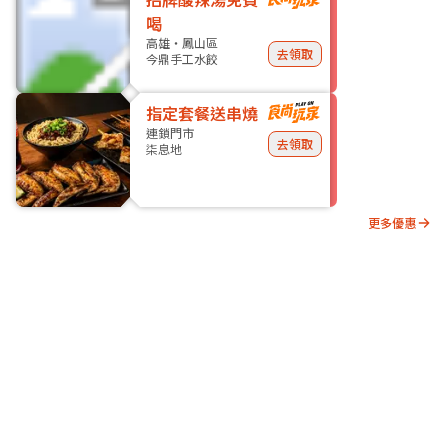
喝
高雄・鳳山區
去領取
今鼎手工水餃
指定套餐送串燒
連鎖門市
去領取
柒息地
更多優惠