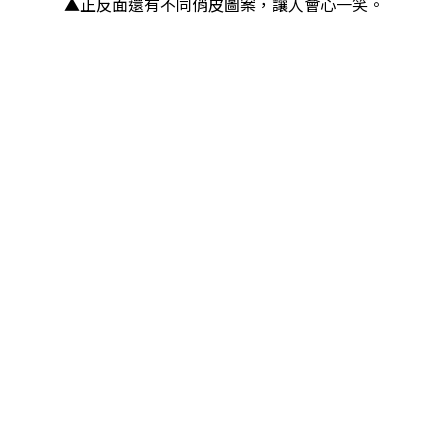
▲正反面還有不同俏皮圖案，讓人會心一笑。