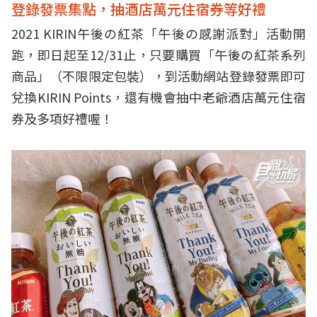
登錄發票集點，抽酒店萬元住宿券等好禮
2021 KIRIN午後の紅茶「午後の感謝派對」活動開
跑，即日起至12/31止，只要購買「午後の紅茶系列
商品」（不限限定包裝），到活動網站登錄發票即可
兌換KIRIN Points，還有機會抽中老爺酒店萬元住宿
券及多項好禮喔！