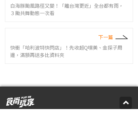
白海豚颱風路徑又變！「離台灣更近」全台都有雨，
３颱共舞動態一次看
下一篇
快衝「哈利波特快閃店」！先收超Q嘿美、金探子周
邊，滿額再送多比資料夾
您的意見是我們前進的動力，歡迎來信或來電反映
食尚編輯：
supertaste@tvbs.com.tw
意見反映：
service@tvbs.com.tw
觀眾服務專線：
02-2656-1599