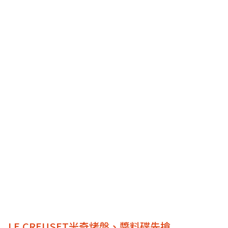
LE CREUSET米奇烤盤、醬料碟先搶