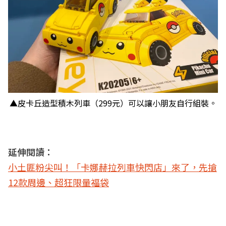
▲皮卡丘造型積木列車（299元）可以讓小朋友自行組裝。
延伸閱讀：
小土匪粉尖叫！「卡娜赫拉列車快閃店」來了，先搶
12款周邊、超狂限量福袋