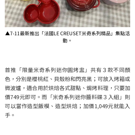
▲7-11最新推出「法國LE CREUSET米奇系列精品」集點活
動。
首推「限量米奇系列迷你圓烤盅」共有３款不同顏
色，分別是櫻桃紅、貝殼粉和閃亮黑；可放入烤箱或
微波爐，適合用於烘焙各式甜點、焗烤料理，只要加
價749元即可。而「米奇系列迷你醬料碟３入組」則
可以當作造型飯模、造型烘焙；加價1,049元就能入
手。