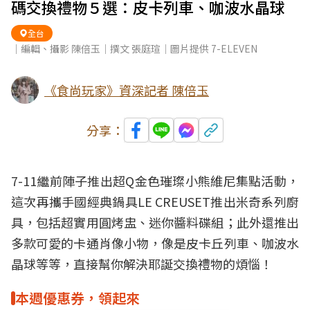
碼交換禮物５選：皮卡列車、咖波水晶球
全台
｜編輯、攝影 陳倍玉｜撰文 張庭瑄｜圖片提供 7-ELEVEN
《食尚玩家》資深記者 陳倍玉
分享：
7-11
繼前陣子推出超Q金色璀璨小熊維尼
集點活動
，
這次再攜手國經典鍋具LE CREUSET推出米奇系列廚
具，包括超實用圓烤盅、迷你醬料碟組；此外還推出
多款可愛的卡通肖像小物，像是皮卡丘列車、咖波水
晶球等等，直接幫你解決耶誕
交換禮物
的煩惱！
本週優惠券，領起來