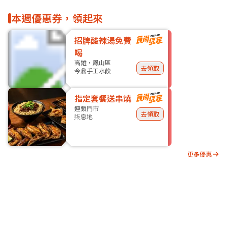
本週優惠券，領起來
招牌酸辣湯免費
喝
高雄・鳳山區
去領取
今鼎手工水餃
指定套餐送串燒
連鎖門市
去領取
柒息地
更多優惠