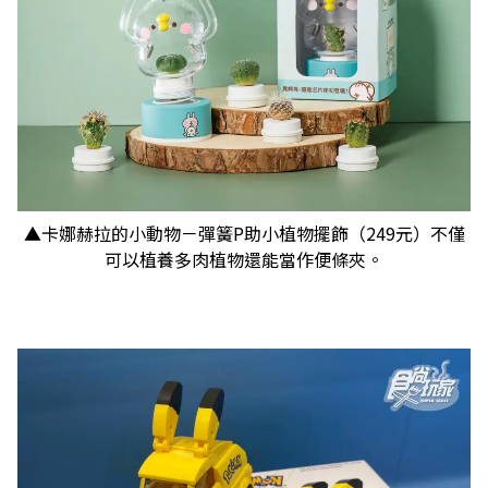
▲卡娜赫拉的小動物－彈簧P助小植物擺飾（249元）不僅
可以植養多肉植物還能當作便條夾。