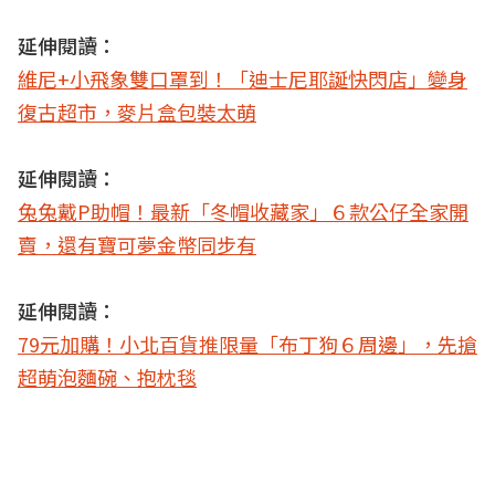
延伸閱讀：
維尼+小飛象雙口罩到！「迪士尼耶誕快閃店」變身
復古超市，麥片盒包裝太萌
延伸閱讀：
兔兔戴P助帽！最新「冬帽收藏家」６款公仔全家開
賣，還有寶可夢金幣同步有
延伸閱讀：
79元加購！小北百貨推限量「布丁狗６周邊」，先搶
超萌泡麵碗、抱枕毯