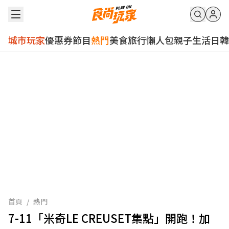
城市玩家
優惠券
節目
熱門
美食
旅行
懶人包
親子
生活
日韓
首頁
/
熱門
7-11「米奇LE CREUSET集點」開跑！加