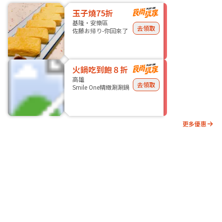
玉子燒75折
基隆・安樂區
去領取
佐藤お帰り-你回來了
火鍋吃到飽８折
高雄
去領取
Smile One精緻涮涮鍋
更多優惠