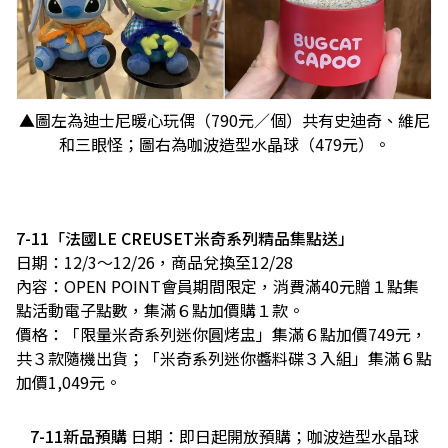
▲圖左為迪士尼暖心玩偶（790元／個）共有史迪奇、維尼
和三眼怪；圖右為咖波造型水晶球（479元）。
7-11「法國LE CREUSET米奇系列精品集點送」
日期：12/3～12/26，商品兌換至12/28
內容：OPEN POINT會員期間限定，消費滿40元贈１點集
點活動電子點數，集滿６點加價購１款。
價格：「限量米奇系列迷你圓烤盅」集滿６點加價749元，
共３款隨機出貨；「米奇系列迷你醬料碟３入組」集滿６點
加價1,049元。
7-11新品預購
日期：即日起開放預購；咖波造型水晶球