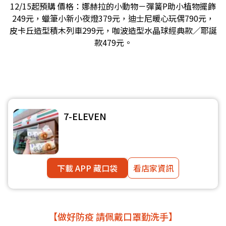
12/15起預購
價格：娜赫拉的小動物－彈簧P助小植物擺飾
249元，蠟筆小新小夜燈379元，迪士尼暖心玩偶790元，
皮卡丘造型積木列車299元，咖波造型水晶球經典款／耶誕
款479元。
7-ELEVEN
下載 APP 藏口袋
看店家資訊
【做好防疫 請佩戴口罩勤洗手】