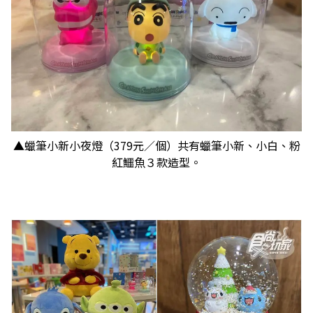
▲蠟筆小新小夜燈（379元／個）共有蠟筆小新、小白、粉
紅鱷魚３款造型。