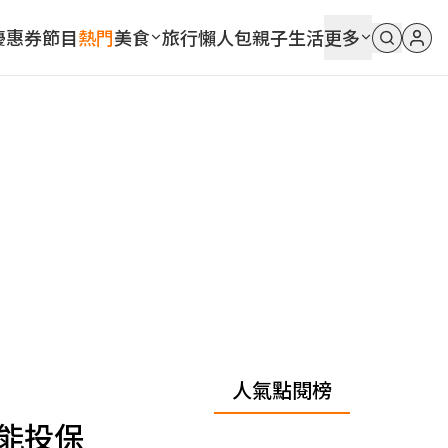
優惠券
節目
熱門
美食
旅行
懶人包
親子
生活
更多
人氣點閱榜
能投保