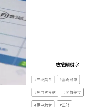
熱搜關鍵字
#
三峽美食
#
雲霄飛車
#
免門票景點
#
民雄美食
#
惠中蔬食
#
正財