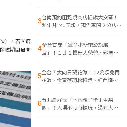
色美食多
台南預約困難燒肉店插旗大安區！
3
和牛丼240元起，預告再開２分店、
地點曝光
１次），若因疫
全台首間「蠟筆小新電影旗艦
4
保險期間最高
店」！１比１機器人爸爸、邪惡正
男，百款周邊買翻
全台７大向日葵花海！1.2公頃免費
5
花海、金黃落羽松秘境、紅色鐵橋
同框
台北最好玩「室內親子卡丁車樂
6
園」！入場不限時暢玩，還有大螢
幕Switch遊戲區