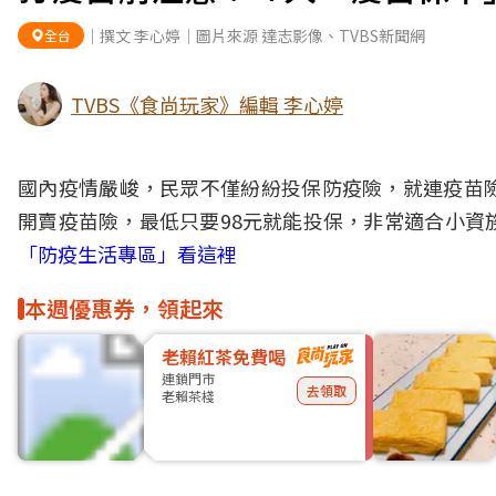
｜撰文 李心婷｜圖片來源 達志影像、TVBS新聞網
全台
TVBS《食尚玩家》編輯 李心婷
國內疫情嚴峻，民眾不僅紛紛投保
防疫
險，就連
疫苗
開賣疫苗險，最低只要98元就能投保，非常適合小資
「防疫生活專區」看這裡
本週優惠券，領起來
老賴紅茶免費喝
連鎖門市
去領取
老賴茶棧