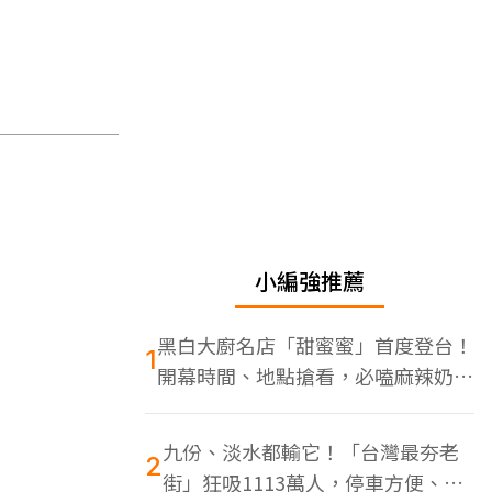
小編強推薦
黑白大廚名店「甜蜜蜜」首度登台！
1
開幕時間、地點搶看，必嗑麻辣奶油
蝦
九份、淡水都輸它！「台灣最夯老
2
街」狂吸1113萬人，停車方便、特