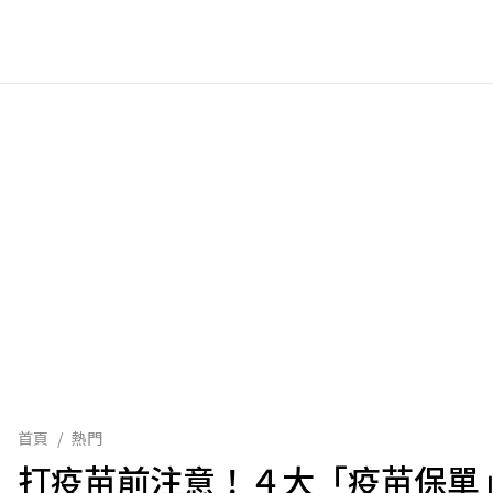
首頁
/
熱門
打疫苗前注意！４大「疫苗保單