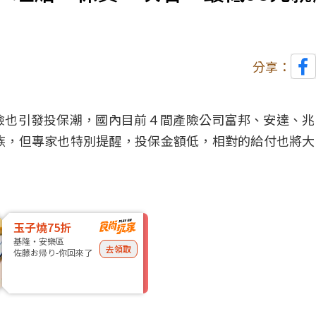
分享：
險也引發
投保
潮，國內目前４間產險公司富邦、安達、兆
族，但專家也特別提醒，投保金額低，相對的給付也將大
玉子燒75折
基隆・安樂區
去領取
佐藤お帰り-你回來了