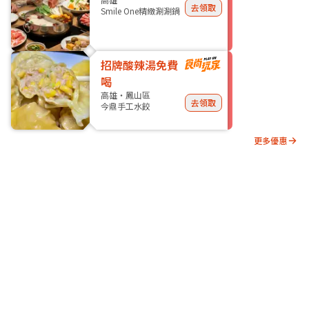
去領取
Smile One精緻涮涮鍋
招牌酸辣湯免費
喝
高雄・鳳山區
去領取
今鼎手工水餃
更多優惠