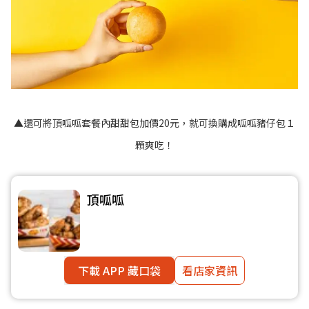
▲還可將頂呱呱套餐內甜甜包加價20元，就可換購成呱呱豬仔包１
顆爽吃！
頂呱呱
下載 APP 藏口袋
看店家資訊