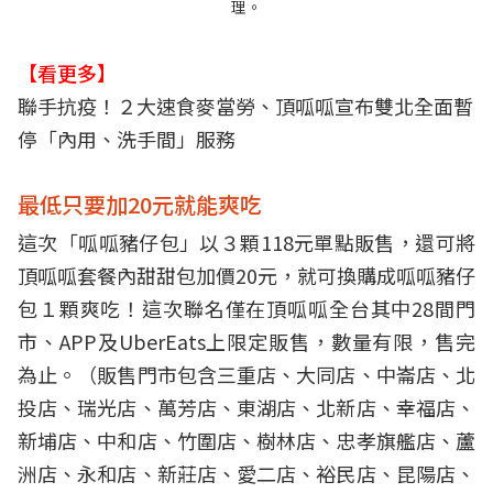
理。
【看更多】
聯手抗疫！２大速食麥當勞、頂呱呱宣布雙北全面暫
停「內用、洗手間」服務
最低只要加20元就能爽吃
這次「呱呱豬仔包」以３顆118元單點販售，還可將
頂呱呱套餐內甜甜包加價20元，就可換購成呱呱豬仔
包１顆爽吃！這次聯名僅在頂呱呱全台其中28間門
市、APP及UberEats上限定販售，數量有限，售完
為止。（販售門市包含三重店、大同店、中崙店、北
投店、瑞光店、萬芳店、東湖店、北新店、幸福店、
新埔店、中和店、竹圍店、樹林店、忠孝旗艦店、蘆
洲店、永和店、新莊店、愛二店、裕民店、昆陽店、