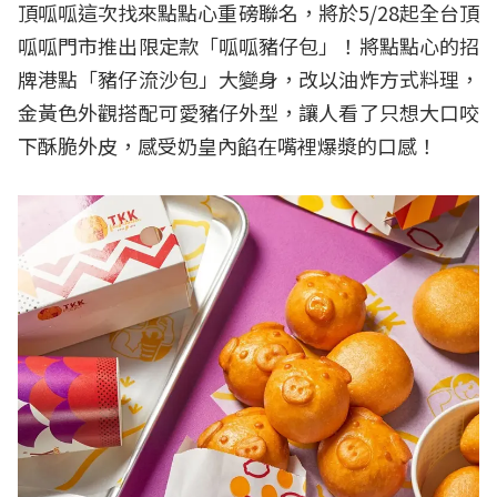
頂呱呱這次找來點點心重磅聯名，將於5/28起全台頂
呱呱門市推出限定款「呱呱豬仔包」！將點點心的招
牌港點「豬仔流沙包」大變身，改以油炸方式料理，
金黃色外觀搭配可愛豬仔外型，讓人看了只想大口咬
下酥脆外皮，感受奶皇內餡在嘴裡爆漿的口感！