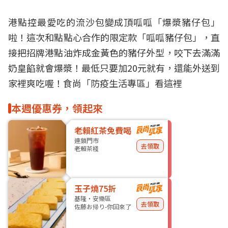
港點
控最愛吃的流沙包變成
頂呱呱
「爆漿豬仔包」
啦！這次和點點心合作的限定款「呱呱豬仔包」，直
接把招牌港點油炸成金黃色的豬仔外型，咬下去滿滿
奶皇餡就會爆漿！最低只要加20元就有，還能
外送
到
家裡爽吃喔！
食尚「防疫生活專區」看這裡
本週優惠券，領起來
老賴紅茶免費喝
連鎖門市
去領取
老賴茶棧
玉子燒75折
基隆・安樂區
去領取
佐藤お帰り-你回來了