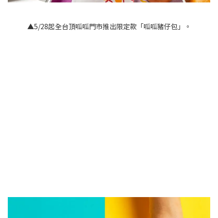
▲5/28起全台頂呱呱門市推出限定款「呱呱豬仔包」。