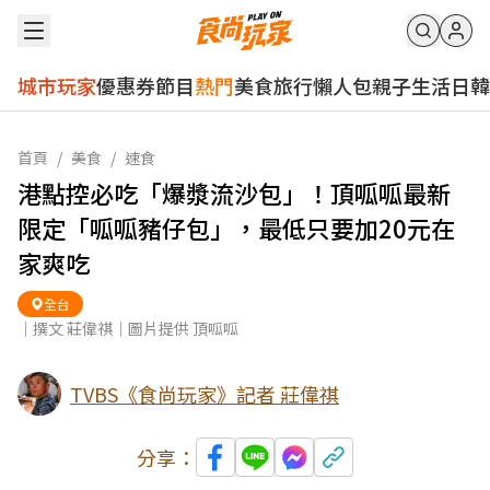
城市玩家
優惠券
節目
熱門
美食
旅行
懶人包
親子
生活
日韓
首頁
/
美食
/
速食
港點控必吃「爆漿流沙包」！頂呱呱最新
限定「呱呱豬仔包」，最低只要加20元在
家爽吃
全台
｜撰文 莊偉祺｜圖片提供 頂呱呱
TVBS《食尚玩家》記者 莊偉祺
分享：