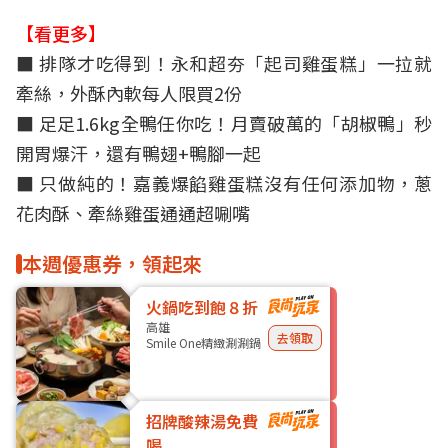
【看更多】
■
排隊才吃得到！永和超夯「起司雞蛋糕」一拉就
牽絲，外酥內軟每人限買2份
■ 足足1.6kg全鴨任你吃！月賣破萬的「胡椒鴨」秒
開胃爆汗，還有鴨翅+鴨腳一起
■
只做純的！嘉義爆餡雞蛋糕沒有任何添加物，蔥
花肉酥、牽絲雞蛋通通超唰嘴
本週優惠券，領起來
火鍋吃到飽８折
高雄
去領取
Smile One精緻涮涮鍋
招牌酸辣湯免費
喝