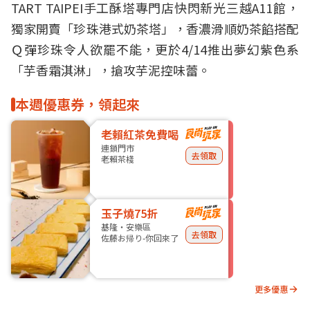
TART TAIPEI手工酥塔專門店快閃新光三越A11館，
獨家開賣「
珍珠
港式奶茶塔」，香濃滑順奶茶餡搭配
Ｑ彈珍珠令人欲罷不能，更於4/14推出夢幻紫色系
「芋香霜淇淋」，搶攻芋泥控味蕾。
本週優惠券，領起來
老賴紅茶免費喝
連鎖門市
去領取
老賴茶棧
玉子燒75折
基隆・安樂區
去領取
佐藤お帰り-你回來了
更多優惠