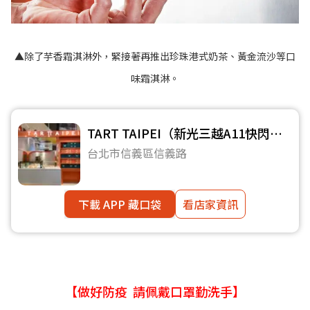
▲除了芋香霜淇淋外，緊接著再推出珍珠港式奶茶、黃金流沙等口
味霜淇淋。
TART TAIPEI（新光三越A11快閃
店）
台北市信義區信義路
下載 APP 藏口袋
看店家資訊
【做好防疫 請佩戴口罩勤洗手】