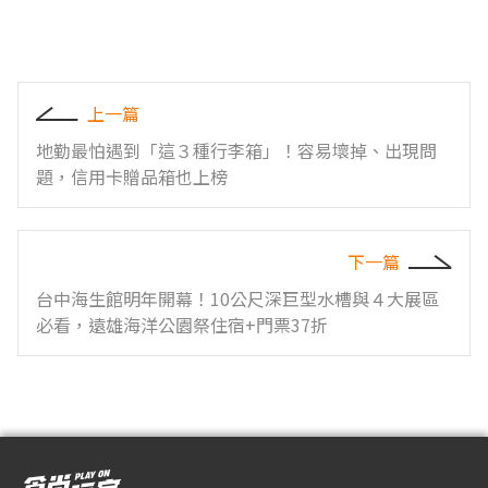
上一篇
地勤最怕遇到「這３種行李箱」！容易壞掉、出現問
題，信用卡贈品箱也上榜
下一篇
台中海生館明年開幕！10公尺深巨型水槽與４大展區
必看，遠雄海洋公園祭住宿+門票37折