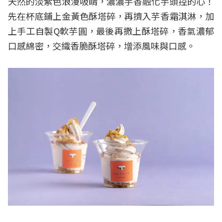
天然的淡紫色浪漫吸睛，濃濃芋香融化芋頭控的心！
先在杯底鋪上金黃色酥塔碎，再擠入芋香霜淇淋，加
上手工自製Q軟芋圓，最後再撒上酥塔碎，香氣濃郁
口感綿密，交織香脆酥塔碎，增添風味與口感。