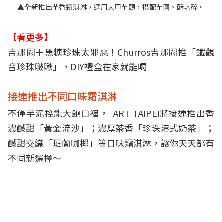
▲全新推出芋香霜淇淋，選用大甲芋頭，搭配芋圓、酥塔碎。
【看更多】
吉那圈＋黑糖珍珠太邪惡！Churros吉那圈推「鐵觀
音珍珠啵啾」，DIY禮盒在家就能喝
接連推出不同口味霜淇淋
不僅芋泥控能大飽口福，TART TAIPEI將接連推出香
濃鹹甜「黃金流沙」；濃厚茶香「珍珠港式奶茶」；
鹹甜交織「班蘭咖椰」等口味霜淇淋，讓你天天都有
不同新選擇～