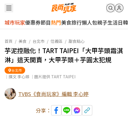
城市玩家
優惠券
節目
熱門
美食
旅行
懶人包
親子
生活
日韓
首頁
/
美食
/
台北市
/
信義區
/
甜食點心
芋泥控融化！TART TAIPEI「大甲芋頭霜淇
淋」這天開賣，大甲芋頭＋芋圓太犯規
台北市
｜撰文 李心婷 ｜圖片提供 TART TAIPEI
TVBS《食尚玩家》編輯 李心婷
分享：