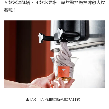
５款常溫酥塔、４款水果塔，讓甜點控選擇障礙大爆
發啦！
▲TART TAIPEI快閃新光三越A11館。