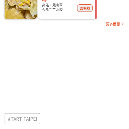
高雄・鳳山區
去領取
今鼎手工水餃
更多優惠
#
TART TAIPEI