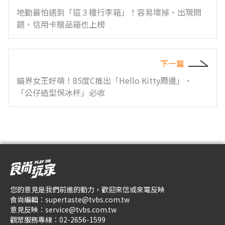
地勤最怕遇到「這３種行李箱」！容易壞掉、出現問
題，信用卡贈品箱也上榜
下一篇
貓界女王好萌！85度C推出「Hello Kitty周邊」，
「公仔造型保冰杯」必收
您的意見是我們前進的動力，歡迎來信或來電反映
食尚編輯：
supertaste@tvbs.com.tw
意見反映：
service@tvbs.com.tw
觀眾服務專線：
02-2656-1599