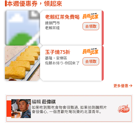
本週優惠券，領起來
老賴紅茶免費喝
連鎖門市
去領取
老賴茶棧
玉子燒75折
基隆・安樂區
去領取
佐藤お帰り-你回來了
更多優惠