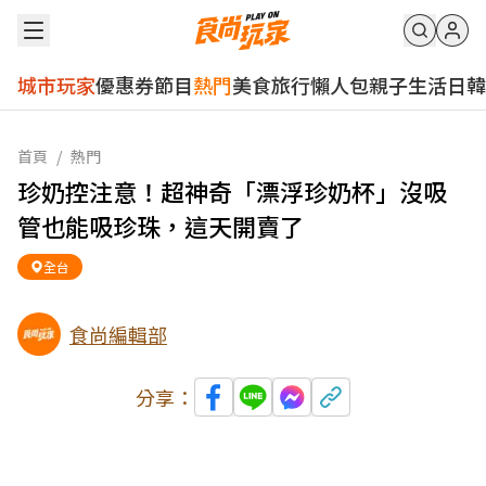
城市玩家
優惠券
節目
熱門
美食
旅行
懶人包
親子
生活
日韓
首頁
/
熱門
珍奶控注意！超神奇「漂浮珍奶杯」沒吸
管也能吸珍珠，這天開賣了
全台
食尚編輯部
分享：