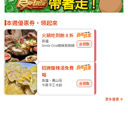
本週優惠券，領起來
火鍋吃到飽８折
高雄
去領取
Smile One精緻涮涮鍋
招牌酸辣湯免費
喝
高雄・鳳山區
去領取
今鼎手工水餃
更多優惠