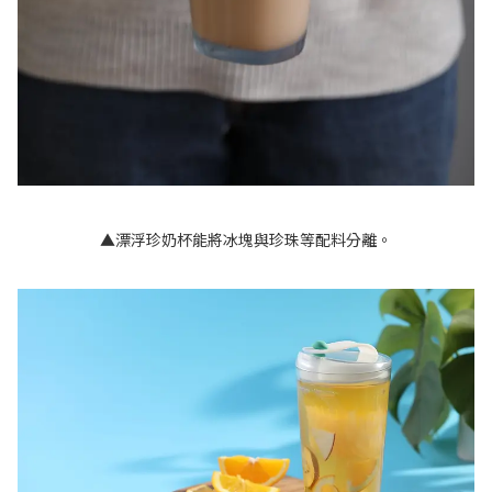
▲漂浮珍奶杯能將冰塊與珍珠等配料分離。