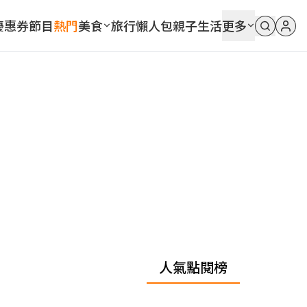
優惠券
節目
熱門
美食
旅行
懶人包
親子
生活
更多
人氣點閱榜