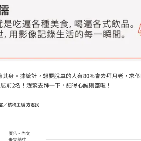
善其身。據統計，想要脫單的人有80%會去拜月老，求
靈驗前2名！趕緊去拜一下，記得心誠則靈喔！
成宮／核稿主編 方君民
廣告 - 內文
未完請往