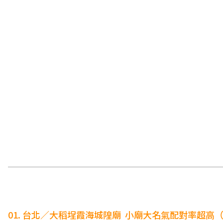
01. 台北／大稻埕霞海城隍廟 小廟大名氣配對率超高