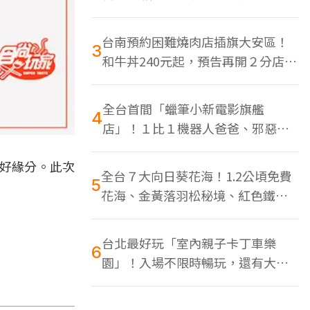
色美食多
台南預約困難燒肉店插旗大安區！
3
和牛丼240元起，預告再開２分店、
地點曝光
全台首間「蠟筆小新電影旗艦
4
店」！１比１機器人爸爸、邪惡正
男，百款周邊買翻
個好緣分。此次
全台７大向日葵花海！1.2公頃免費
5
花海、金黃落羽松秘境、紅色鐵橋
同框
台北最好玩「室內親子卡丁車樂
6
園」！入場不限時暢玩，還有大螢
幕Switch遊戲區