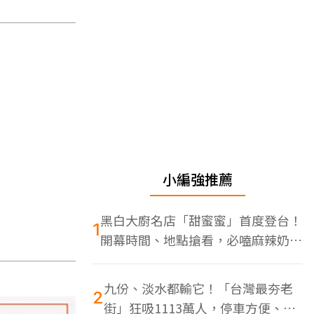
小編強推薦
黑白大廚名店「甜蜜蜜」首度登台！
1
開幕時間、地點搶看，必嗑麻辣奶油
蝦
九份、淡水都輸它！「台灣最夯老
2
街」狂吸1113萬人，停車方便、特