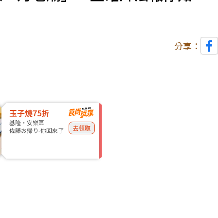
分享：
玉子燒75折
基隆・安樂區
去領取
佐藤お帰り-你回來了