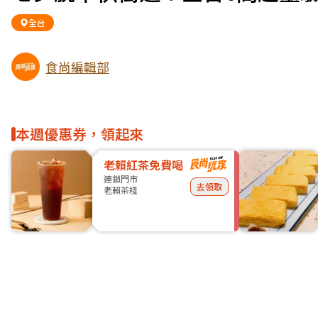
全台
食尚編輯部
本週優惠券，領起來
老賴紅茶免費喝
連鎖門市
去領取
老賴茶棧