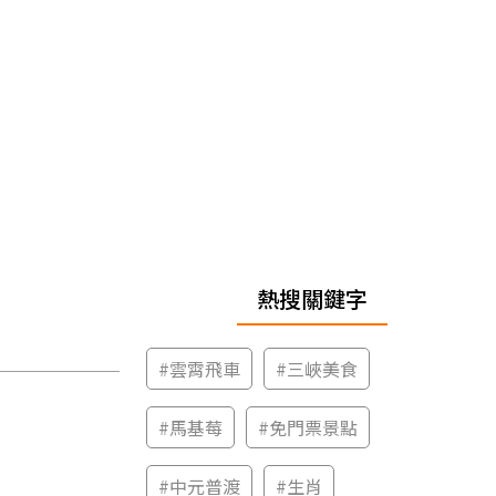
熱搜關鍵字
#
雲霄飛車
#
三峽美食
#
馬基莓
#
免門票景點
#
中元普渡
#
生肖