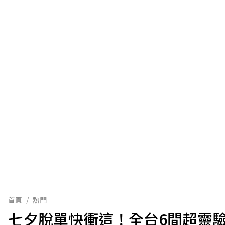
首頁
/
熱門
七夕脫單快衝這！全台6間超靈