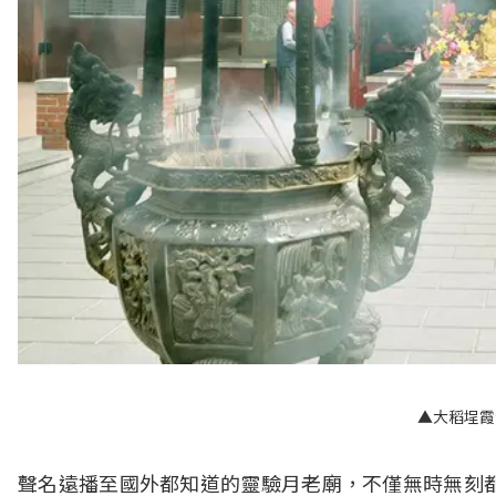
▲大稻埕霞
聲名遠播至國外都知道的靈驗月老廟，不僅無時無刻