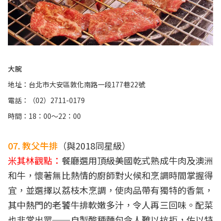
大腕
地址：台北市大安區敦化南路一段177巷22號
電話：（02）2711-0179
時間：18：00～22：00
07. 教父牛排
（與2018同星級）
米其林觀點：
餐廳選用頂級美國乾式熟成牛肉及澳洲
和牛，懷著無比熱情的廚師對火候和烹調時間掌握得
宜，並選擇以荔枝木烹調，使肉品帶有獨特的香氣，
其中熱門的老饕牛排軟嫩多汁，令人再三回味。配菜
也非常出眾──自製酸種麵包令人難以抗拒，佐以特