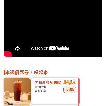
本週優惠券，領起來
老賴紅茶免費喝
連鎖門市
去領取
老賴茶棧