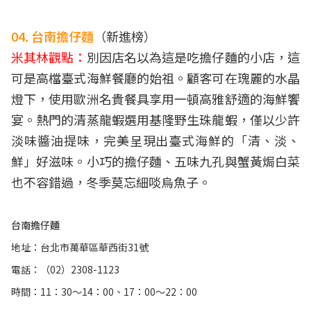
04. 台南擔仔麵
（新進榜）
米其林觀點：
別因店名以為這是吃擔仔麵的小店，這
可是高檔臺式海鮮餐廳的始祖。顧客可在瑰麗的水晶
燈下，使用歐洲名貴餐具享用一頓高雅舒適的海鮮饗
宴。熱門的清蒸龍蝦選用基隆野生珠龍蝦，僅以少許
淡味醬油提味，完美呈現出臺式海鮮的「清、淡、
鮮」好滋味。小巧的擔仔麵、五味九孔與蟹黃焗白菜
也不容錯過，冬季莫忘細啖烏魚子。
台南擔仔麵
地址：台北市萬華區華西街31號
電話：（02）2308-1123
時間：11：30～14：00、17：00～22：00