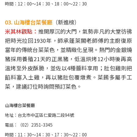
時間：12：00～14：30、18：00～22：30
03. 山海樓台菜餐廳
（新進榜）
米其林觀點：
推開厚沉的大門，氣勢非凡的大堂彷彿
把時光拉回1930年，師承蓬萊閣老師傅的主廚復原
當年的傳統台菜菜色，並精緻化呈現。熱門的金銀燒
豬採用養殖21天的正黑豬，低溫烘烤12小時後再高
溫烤至外皮酥脆，並佐以4種醬料享用；肚包雞則把
餡料塞入土雞，再以豬肚包覆燉煮。菜餚多屬手工
菜，建議訂位時詢問預訂菜色。
山海樓台菜餐廳
地址：台北市中正區仁愛路二段94號
電話：（02）2351-3345
時間：11：30～14：30、17：30～22：00