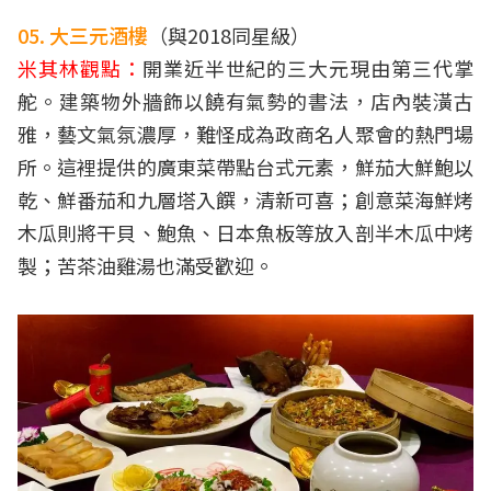
05. 大三元酒樓
（與2018同星級）
米其林觀點：
開業近半世紀的三大元現由第三代掌
舵。建築物外牆飾以饒有氣勢的書法，店內裝潢古
雅，藝文氣氛濃厚，難怪成為政商名人聚會的熱門場
所。這裡提供的廣東菜帶點台式元素，鮮茄大鮮鮑以
乾、鮮番茄和九層塔入饌，清新可喜；創意菜海鮮烤
木瓜則將干貝、鮑魚、日本魚板等放入剖半木瓜中烤
製；苦茶油雞湯也滿受歡迎。