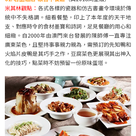
米其林觀點：
各式各樣的瓷器和仿古書畫令環境於傳
統中不失格調。細看餐墊，印上了本年度的天干地
支、對應時令的食材墨寶和詩詞，足見餐廳的用心和
細緻。自2000年由澳門來台發展的陳師傅一直專注
廣東菜色，且堅持事事親力親為，需預訂的先知鴨和
火焰片皮鴨是其巧手之作，豆腐菜色更展現其出神入
化的技巧，點菜時不妨預留一份原味蛋塔。