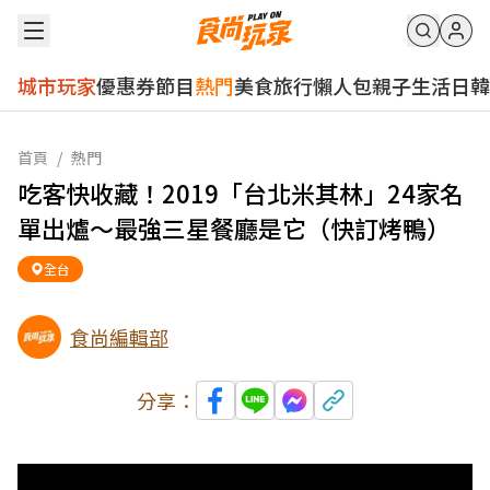
城市玩家
優惠券
節目
熱門
美食
旅行
懶人包
親子
生活
日韓
首頁
/
熱門
吃客快收藏！2019「台北米其林」24家名
單出爐～最強三星餐廳是它（快訂烤鴨）
全台
食尚編輯部
分享：