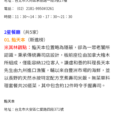
地址：台北市大同區承德路一段3號17樓
電話：（02）2181-9950#3261
時間：11：30～14：30、17：30～21：30
2星餐廳
（共5家）
01. 鮨天本
（新進榜）
米其林觀點：
鮨天本位置略為隱蔽，卻為一眾老饕所
認識。秉承傳統壽司店設計，板前座位由加拿大檜木
所組成，僅能容納12位客人。謙虛和善的料理長天本
先生由九州進口漁獲，輔以來自豐洲市場的海鮮，並
以長野的天然水按特定配方烹煮壽司米飯。無菜單料
理套餐共20道菜，其中包含約12件時令手握壽司。
鮨天本
地址：台北市大安區仁愛路四段371號