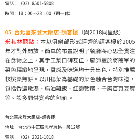
電話：（02）8501-5808
時間：18：00～23：00（週一休）
05. 台北喜來登大飯店-請客樓
（與2018同星級）
米其林觀點：
本以俱樂部形式經營的請客樓於2005
年才對外開放，簡單的布置說明了餐廳將心思全貫注
在食物之上，其手工菜口碑甚佳，廚師擅於將簡單的
菜色精緻地呈現，質感及味道均十分出色，特別推薦
核桃棗煎餅。以川揚菜為基礎的菜色融合台灣味道，
包括香濃燉湯、麻油雞飯、紅麴豬尾、千層百頁豆腐
等。設多間供宴客的包廂 。
台北喜來登大飯店-請客樓
地址：台北市中正區忠孝東路一段12號
電話：（02）2321-1818