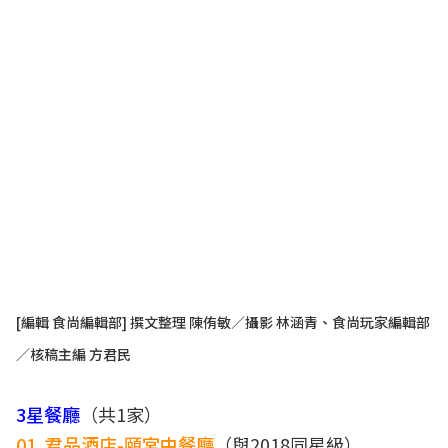
[編輯 食尚編輯部] 撰文整理 陳侑敏／攝影 林涵青、食尚玩家編輯部
／核稿主編 方君民
3星餐廳
（共1家）
01. 君品酒店-頤宮中餐廳
（與2018同星級）