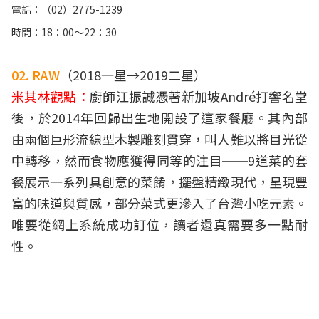
電話：（02）2775-1239
時間：18：00～22：30
02. RAW
（2018一星→2019二星）
米其林觀點：
廚師江振誠憑著新加坡André打響名堂
後，於2014年回歸出生地開設了這家餐廳。其內部
由兩個巨形流線型木製雕刻貫穿，叫人難以將目光從
中轉移，然而食物應獲得同等的注目──9道菜的套
餐展示一系列具創意的菜餚，擺盤精緻現代，呈現豐
富的味道與質感，部分菜式更滲入了台灣小吃元素。
唯要從網上系統成功訂位，讀者還真需要多一點耐
性。