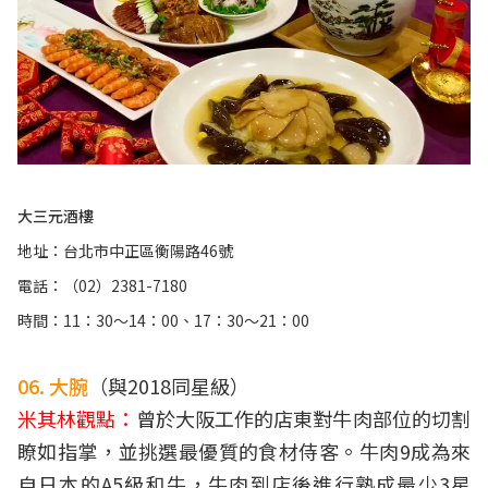
大三元酒樓
地址：台北市中正區衡陽路46號
電話：（02）2381-7180
時間：11：30～14：00、17：30～21：00
06. 大腕
（與2018同星級）
米其林觀點：
曾於大阪工作的店東對牛肉部位的切割
瞭如指掌，並挑選最優質的食材侍客。牛肉9成為來
自日本的A5級和牛，牛肉到店後進行熟成最少3星