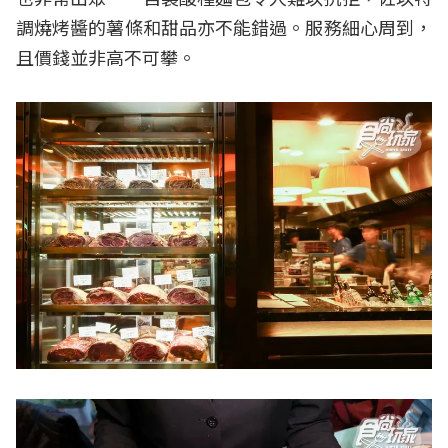
調燒烤醬的薯條和甜品亦不能錯過。服務細心周到，
且價錢並非高不可攀。