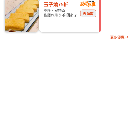
玉子燒75折
基隆・安樂區
去領取
佐藤お帰り-你回來了
更多優惠