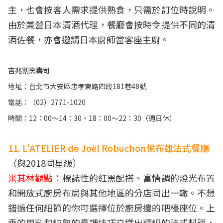
主，也會按客人需求提供熟食，只需於訂位時說明。
由於兼營日本清酒代理，餐廳會按時令提供不同的清
酒佐餐，亦會邀請日本廚師當客座主廚。
吉兆割烹壽司
地址：台北市大安區忠孝東路四段181巷48號
電話：（02）2771-1020
時間：12：00～14：30、18：00～22：30（週日休）
11. L'ATELIER de Joël Robuchon侯布雄法式餐廳
（與2018同星級）
米其林觀點：
標誌性的紅黑配搭、富情調的燈光布置
和開放式廚房布局與其他地區的分店同出一轍。不想
錯過任何細節的你可選擇位於廚房邊的吧檯座位。上
乘的用料和純熟的烹調技巧交織出精細的法式料理，