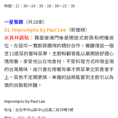
時間：11：30～14：30、18：00～21：30
一星餐廳
（共18家）
01. Impromptu by Paul Lee
（新進榜）
米其林觀點：
霧面玻璃門後是開放式廚房和吧檯座
位，在這可一覽廚房團隊的精妙合作。餐廳僅設一個
含11道菜的嘗味菜單，主廚盼顧客能以最開放舒適心
情用餐，享受他以在地食材、不受料理方式所限呈現
的台灣風味，故只會在用餐完畢才將菜單交到食客手
上。菜色不定期更換，幸運的話將能嘗到主廚引以為
傲的自製乾拌麵。
Impromptu by Paul Lee
地址：台北市中山區中山北路二段39巷3號
電話：（02）2521-2518