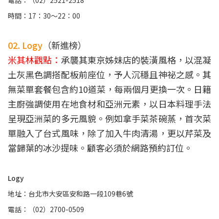
時間：17：30～22：00
02. Logy
（新進榜）
米其林觀點：
承襲其東京姊妹店的裝潢風格，以混凝
土灰黑色調搭配板前座位，予人沉穩且神祕之感。其
無菜單套餐包含約10道菜，每兩個月更換一次。日籍
主廚強調使用在地食材和亞洲元素，以日本料理手法
呈現亞洲菜的多元風貌。例如拿手菜茶碗蒸，首次菜
單融入了台式風味，除了加入牛肉清湯，更以芹菜及
當歸葉的冰沙提味。顧客必須於網路預約訂位。
Logy
地址：台北市大安區安和路一段109巷6號
電話：（02）2700-0509