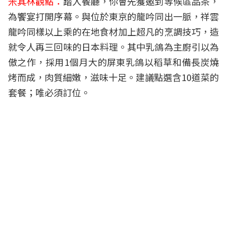
米其林觀點：
踏入餐廳，你會先獲邀到等候區品茶，
為饗宴打開序幕。與位於東京的龍吟同出一脈，祥雲
龍吟同樣以上乘的在地食材加上超凡的烹調技巧，造
就令人再三回味的日本料理。其中乳鴿為主廚引以為
傲之作，採用1個月大的屏東乳鴿以稻草和備長炭燒
烤而成，肉質細嫩，滋味十足。建議點選含10道菜的
套餐；唯必須訂位。