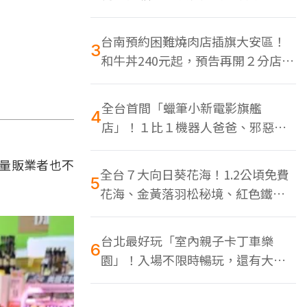
色美食多
台南預約困難燒肉店插旗大安區！
3
和牛丼240元起，預告再開２分店、
地點曝光
全台首間「蠟筆小新電影旗艦
4
店」！１比１機器人爸爸、邪惡正
男，百款周邊買翻
在量販業者也不
全台７大向日葵花海！1.2公頃免費
5
花海、金黃落羽松秘境、紅色鐵橋
同框
台北最好玩「室內親子卡丁車樂
6
園」！入場不限時暢玩，還有大螢
幕Switch遊戲區