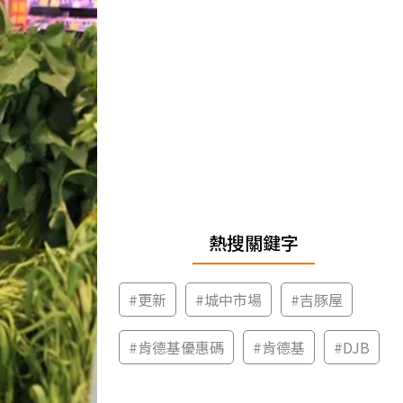
熱搜關鍵字
#
更新
#
城中市場
#
吉豚屋
#
肯德基優惠碼
#
肯德基
#
DJB