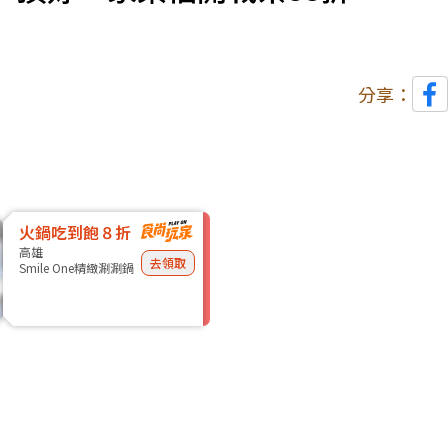
分享：
火鍋吃到飽８折
高雄
去領取
Smile One精緻涮涮鍋