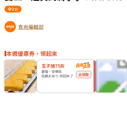
全台
食尚編輯部
本週優惠券，領起來
玉子燒75折
基隆・安樂區
去領取
佐藤お帰り-你回來了