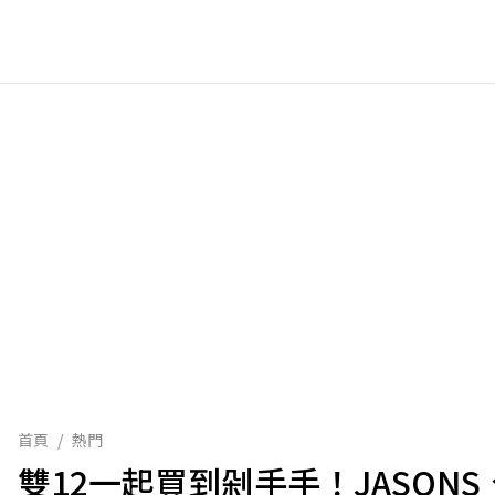
首頁
/
熱門
雙12一起買到剁手手！JASON