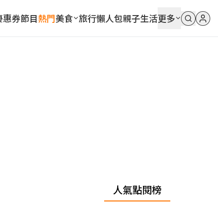
優惠券
節目
熱門
美食
旅行
懶人包
親子
生活
更多
人氣點閱榜