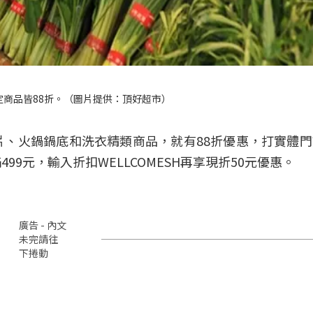
定商品皆88折。（圖片提供：頂好超市）
片、火鍋鍋底和洗衣精類商品，就有88折優惠，打實體
9元，輸入折扣WELLCOMESH再享現折50元優惠。
廣告 - 內文
未完請往
下捲動