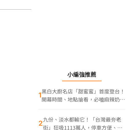
小編強推薦
黑白大廚名店「甜蜜蜜」首度登台！
1
開幕時間、地點搶看，必嗑麻辣奶油
蝦
九份、淡水都輸它！「台灣最夯老
2
街」狂吸1113萬人，停車方便、特