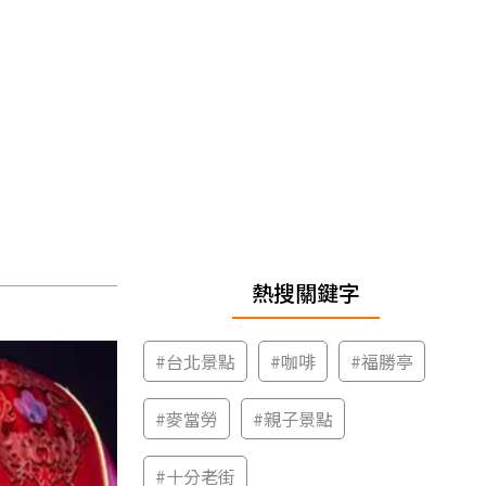
熱搜關鍵字
#
台北景點
#
咖啡
#
福勝亭
#
麥當勞
#
親子景點
#
十分老街