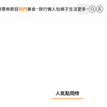
優惠券
節目
熱門
美食
旅行
懶人包
親子
生活
更多
人氣點閱榜