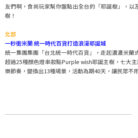
友們啊，食尚玩家幫你盤點出全台的「耶誕樹」，以
樹！
北部
一秒衝米蘭 統一時代百貨打造浪漫耶誕城
統一集團集團「台北統一時代百貨」，走起濃濃米蘭式
超過25種顏色燈串妝點Purple wish耶誕主樹，
樂節奏，變換出13種場景，活動為期40天，讓民眾不