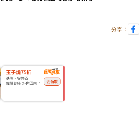
分享：
玉子燒75折
基隆・安樂區
去領取
佐藤お帰り-你回來了