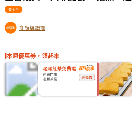
全台
食尚編輯部
本週優惠券，領起來
老賴紅茶免費喝
連鎖門市
去領取
老賴茶棧