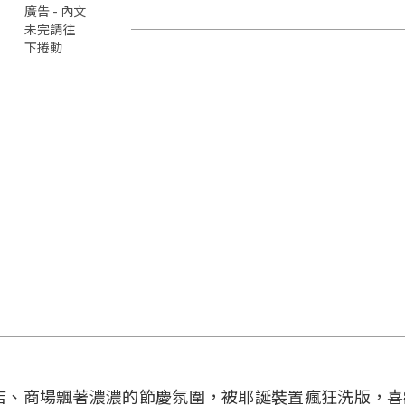
廣告 - 內文
未完請往
下捲動
店、商場飄著濃濃的節慶氛圍，被耶誕裝置瘋狂洗版，喜