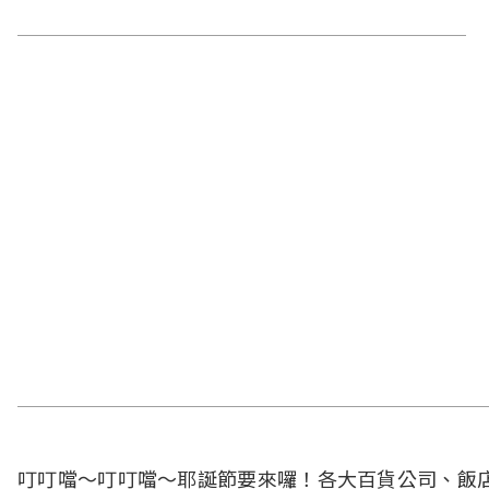
叮叮噹～叮叮噹～耶誕節要來囉！各大百貨公司、飯