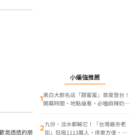
小編強推薦
黑白大廚名店「甜蜜蜜」首度登台！
1
開幕時間、地點搶看，必嗑麻辣奶油
蝦
九份、淡水都輸它！「台灣最夯老
2
歡跑透透的朋
街」狂吸1113萬人，停車方便、特