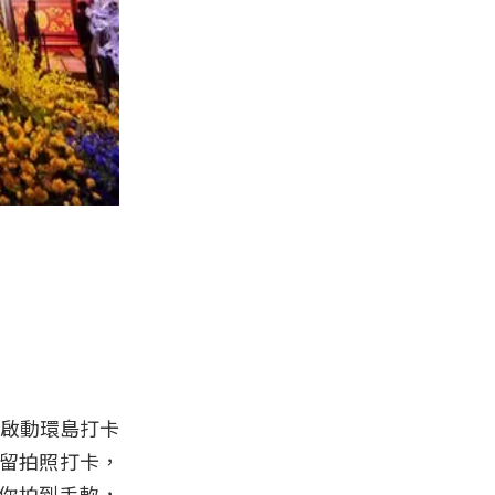
們啟動環島打卡
停留拍照打卡，
讓你拍到手軟，