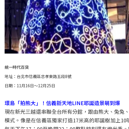
統一時代百貨
地址：台北市信義區忠孝東路五段8號
日期：11月16日～12月25日
環島「拍熊大」！信義新天地LINE耶誕造景萌到爆
現在新光三越還串聯全台所有分館，跟由熊大、兔兔、莎莉等
模式。像是在信義區獨家打造17米高的耶誕樹加上1
每天下午17：00至晚間22：00整點時刻還有燈光