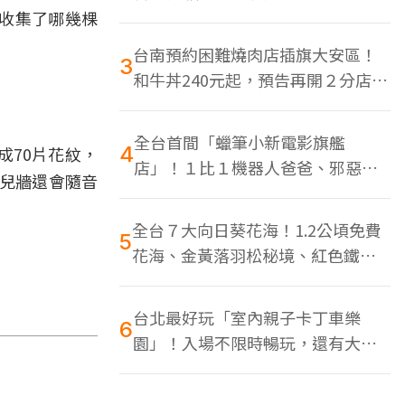
色美食多
收集了哪幾棵
台南預約困難燒肉店插旗大安區！
3
和牛丼240元起，預告再開２分店、
地點曝光
全台首間「蠟筆小新電影旗艦
4
成70片花紋，
店」！１比１機器人爸爸、邪惡正
女兒牆還會隨音
男，百款周邊買翻
全台７大向日葵花海！1.2公頃免費
5
花海、金黃落羽松秘境、紅色鐵橋
同框
台北最好玩「室內親子卡丁車樂
6
園」！入場不限時暢玩，還有大螢
幕Switch遊戲區