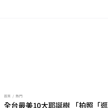
首頁
/
熱門
全台最美10大耶誕樹 「拍照「