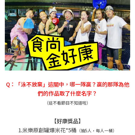
Q：「泳不放棄」這關中，哪一隊贏？贏的那隊為他
們的作品取了什麼名字？
（這不看節目不知道啦）
【好康獎品】
1.米樂原創罐爆米花*5桶
（抽5人，每人一桶）