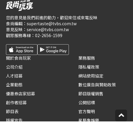
您的意見是我們前進的動力，歡迎來信或來電反映
食尚編輯：
supertaste@tvbs.com.tw
意見反映：
service@tvbs.com.tw
觀眾服務專線：
02-2656-1599
關於食尚玩家
業務服務
公司介紹
隱私權政策
人才招募
網站使用協定
企業動態
數位廣告與贊助政策
優惠券店家招募
節目版權銷售
創作者招募
公開招標
節目表
官方聲明
版權宣告
星藝象娛樂