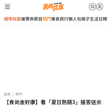
城市玩家
優惠券
節目
熱門
美食
旅行
懶人包
親子
生活
日韓
首頁
/
熱門
【食尚金好康】看「夏日熱鬪3」搶答送米