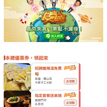
本週優惠券，領起來
招牌酸辣湯免費
喝
高雄・鳳山區
去領取
今鼎手工水餃
指定套餐送串燒
連鎖門市
去領取
柒息地