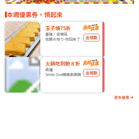
本週優惠券，領起來
玉子燒75折
基隆・安樂區
去領取
佐藤お帰り-你回來了
火鍋吃到飽８折
高雄
去領取
Smile One精緻涮涮鍋
更多優惠