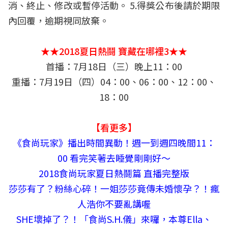
消、終止、修改或暫停活動。 5.得獎公布後請於期限
內回覆，逾期視同放棄。
★★2018夏日熱鬪 寶藏在哪裡3★★
首播：7月18日（三）晚上11：00
重播：7月19日（四）04：00、06：00、12：00、
18：00
【看更多】
《食尚玩家》播出時間異動！週一到週四晚間11：
00 看完笑著去睡覺剛剛好〜
2018食尚玩家夏日熱鬪篇 直播完整版
莎莎有了？粉絲心碎！一姐莎莎竟傳未婚懷孕？！瘋
人浩你不要亂講喔
SHE壞掉了？！「食尚S.H.儀」來囉，本尊Ella、