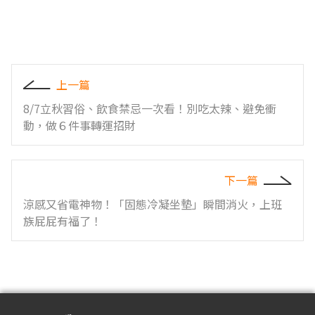
上一篇
8/7立秋習俗、飲食禁忌一次看！別吃太辣、避免衝
動，做６件事轉運招財
下一篇
涼感又省電神物！「固態冷凝坐墊」瞬間消火，上班
族屁屁有福了！