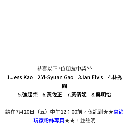
恭喜以下7位朋友中獎^^
1.
Jess Kao
2.
Yi-Syuan Gao
3.
Ian Elvis
4.
林秀
圓
5.
強起榮
6.
黃佐正
7.
黃倩妮
8.
吳明怡
請在
7月20日（五）中午12：00前
，私訊到★★
食尚
玩家粉絲專頁
★★，並註明