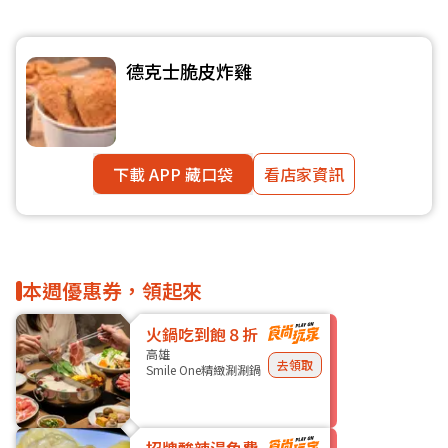
德克士脆皮炸雞
下載 APP 藏口袋
看店家資訊
本週優惠券，領起來
火鍋吃到飽８折
高雄
去領取
Smile One精緻涮涮鍋