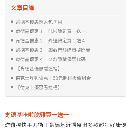
文章目錄
肯德基優惠懶人包７月
肯德基優惠１｜咔啦脆雞買一送一
肯德基優惠２｜外送限定買１送４
肯德基優惠３｜鐵觀音珍奶蛋撻開賣
肯德基優惠４｜２款隱藏優惠代碼
【肯德基優惠看這裡】
德克士炸雞優惠｜50元起銅板價組合
【德克士優惠看這裡】
肯德基咔啦脆雞買一送一
炸雞控快手刀衝！肯德基近期祭出多款超狂好康優