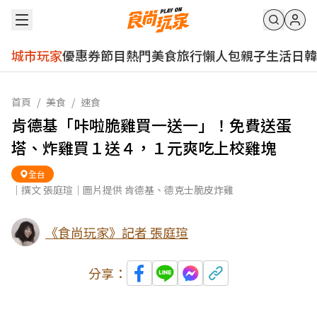
城市玩家
優惠券
節目
熱門
美食
旅行
懶人包
親子
生活
日韓
首頁
/
美食
/
速食
肯德基「咔啦脆雞買一送一」！免費送蛋
塔、炸雞買１送４，１元爽吃上校雞塊
全台
｜撰文 張庭瑄｜圖片提供 肯德基、德克士脆皮炸雞
《食尚玩家》記者 張庭瑄
分享：