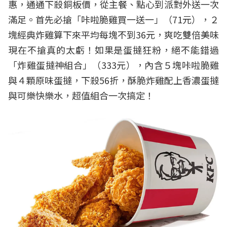
惠，通通下殺銅板價，從主餐、點心到派對外送一次
滿足。首先必搶「咔啦脆雞買一送一」（71元），２
塊經典炸雞算下來平均每塊不到36元，爽吃雙倍美味
現在不搶真的太虧！如果是蛋撻狂粉，絕不能錯過
「炸雞蛋撻神組合」（333元），內含５塊咔啦脆雞
與４顆原味蛋撻，下殺56折，酥脆炸雞配上香濃蛋撻
與可樂快樂水，超值組合一次搞定！