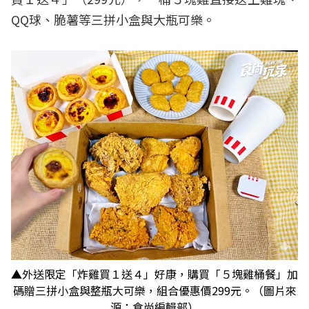
QQ球、脆薯等三拼小盒與大瓶可樂。
▲外送限定「炸雞買１送４」好康，購買「５塊雞桶餐」加
碼贈三拼小盒與整瓶大可樂，組合優惠價299元。（圖片來
源：食尚編輯部）