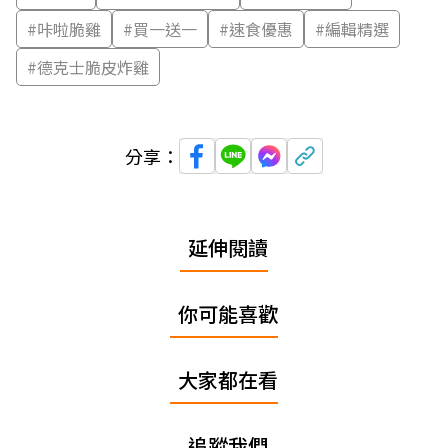
#
咔啦脆雞
#
買一送一
#
速食優惠
#
編輯精選
#
德克士脆皮炸雞
分享：
延伸閱讀
你可能喜歡
大家都在看
追蹤我們