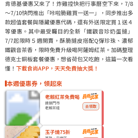
肯德基優惠又來了！炸雞控快把行事曆空下來，7/8
～7/10快閃推出「咔啦脆雞買一送一」，同步推出多
款超值套餐與隱藏優惠代碼，還有外送限定買１送４
等優惠。其中最受矚目的全新「鐵觀音珍奶蛋撻」
7/7起限時５週開賣，酥脆撻皮搭配Q彈珍珠、濃郁
鐵觀音茶香，限時免費升級喝阿薩姆紅茶。加碼整理
德克士銅板套餐優惠，想省荷包又吃飽，這篇一次看
懂！
下載食尚APP，天天免費抽大獎！
本週優惠券，領起來
老賴紅茶免費喝
連鎖門市
去領取
老賴茶棧
玉子燒75折
基隆・安樂區