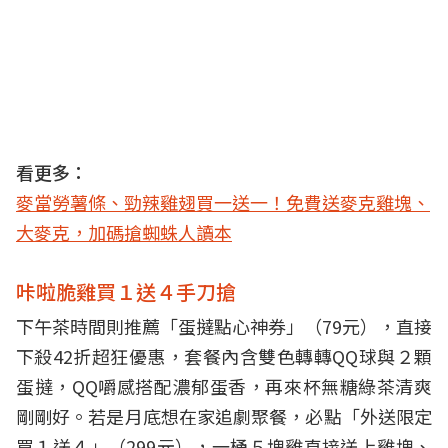
看更多：
麥當勞薯條、勁辣雞翅買一送一！免費送麥克雞塊、
大麥克，加碼搶蜘蛛人讀本
咔啦脆雞買１送４手刀搶
下午茶時間則推薦「蛋撻點心神券」（79元），直接
下殺42折超狂優惠，套餐內含雙色轉轉QQ球與２顆
蛋撻，QQ嚼感搭配濃郁蛋香，再來杯無糖綠茶清爽
剛剛好。若是月底想在家追劇聚餐，必點「外送限定
買１送４」（299元），一桶５塊雞直接送上雞塊、