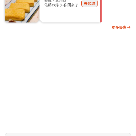
去領取
佐藤お帰り-你回來了
更多優惠