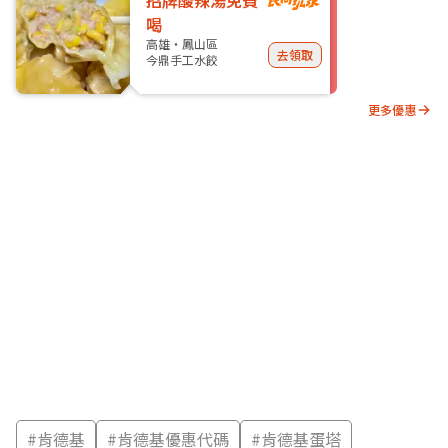
招牌酸辣湯免費
喝
高雄・鳳山區
去領取
今鼎手工水餃
更多優惠
#
肯德基
#
肯德基優惠代碼
#
肯德基蛋塔