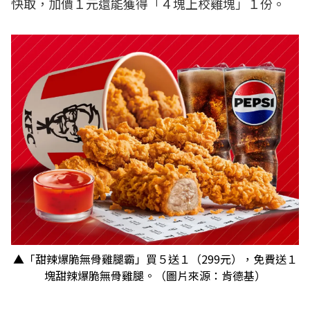
快取，加價１元還能獲得「４塊上校雞塊」１份。
▲「甜辣爆脆無骨雞腿霸」買５送１（299元），免費送１
塊甜辣爆脆無骨雞腿。（圖片來源：肯德基）