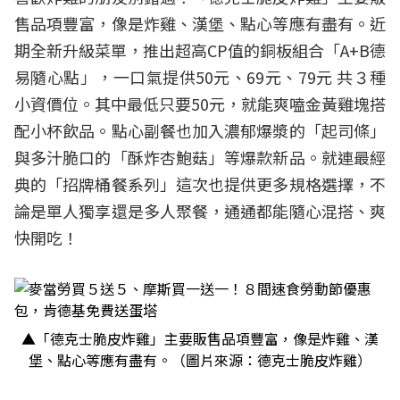
售品項豐富，像是炸雞、漢堡、點心等應有盡有。近
期全新升級菜單，推出超高CP值的銅板組合「A+B德
易隨心點」，一口氣提供50元、69元、79元 共３種
小資價位。其中最低只要50元，就能爽嗑金黃雞塊搭
配小杯飲品。點心副餐也加入濃郁爆漿的「起司條」
與多汁脆口的「酥炸杏鮑菇」等爆款新品。就連最經
典的「招牌桶餐系列」這次也提供更多規格選擇，不
論是單人獨享還是多人聚餐，通通都能隨心混搭、爽
快開吃！
▲「德克士脆皮炸雞」主要販售品項豐富，像是炸雞、漢
堡、點心等應有盡有。（圖片來源：德克士脆皮炸雞）