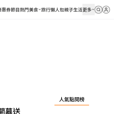
優惠券
節目
熱門
美食
旅行
懶人包
親子
生活
更多
人氣點閱榜
開幕送