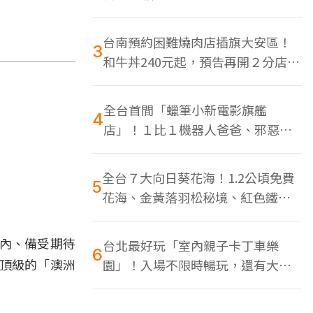
色美食多
台南預約困難燒肉店插旗大安區！
3
和牛丼240元起，預告再開２分店、
地點曝光
全台首間「蠟筆小新電影旗艦
4
店」！１比１機器人爸爸、邪惡正
男，百款周邊買翻
全台７大向日葵花海！1.2公頃免費
5
花海、金黃落羽松秘境、紅色鐵橋
同框
心內、備受期待
台北最好玩「室內親子卡丁車樂
6
送頂級的「澳洲
園」！入場不限時暢玩，還有大螢
幕Switch遊戲區