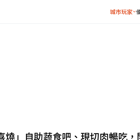
城市玩家
壽喜燒」自助蔬食吧、現切肉暢吃，