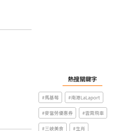
熱搜關鍵字
#
馬基莓
#
南港LaLaport
#
麥當勞優惠券
#
雲霄飛車
#
三峽美食
#
生肖