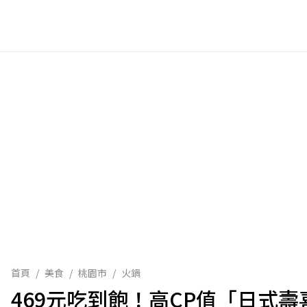
首頁
/
美食
/
桃園市
/
火鍋
469元吃到飽！高CP值「日式