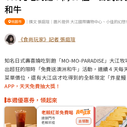
和牛
｜撰文 張庭瑄｜圖片提供 大江國際購物中心、小佳的幻想
桃園市
《食尚玩家》記者 張庭瑄
知名日式壽喜燒吃到飽「MO-MO-PARADISE」
出超狂的限時「免費送澳洲和牛」活動，連續４天每天
菜單價位，還有大江店才吃得到的全新限定「炸星鰻
APP，天天免費抽大獎！
本週優惠券，領起來
老賴紅茶免費喝
連鎖門市
去領取
老賴茶棧