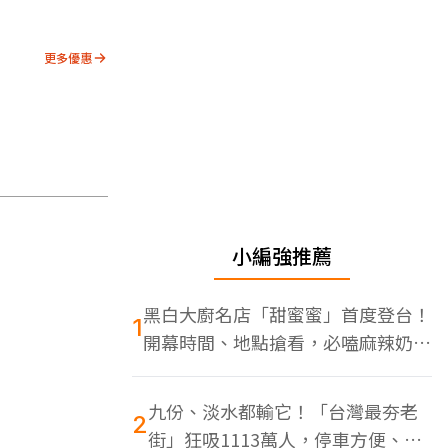
更多優惠
小編強推薦
黑白大廚名店「甜蜜蜜」首度登台！
1
開幕時間、地點搶看，必嗑麻辣奶油
蝦
九份、淡水都輸它！「台灣最夯老
2
街」狂吸1113萬人，停車方便、特