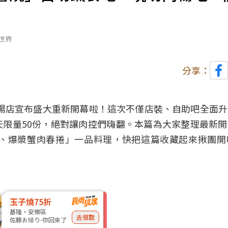
世界
分享：
大江牧場店宣布盛大重新開幕啦！這次不僅店裝、自助吧全面
限量50份，絕對讓肉控們嗨翻。本篇為大家整理最新
、爆漿蟹肉春捲」一品料理，快把這篇收藏起來揪團開
玉子燒75折
基隆・安樂區
去領取
佐藤お帰り-你回來了