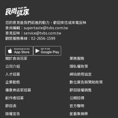
您的意見是我們前進的動力，歡迎來信或來電反映
食尚編輯：
supertaste@tvbs.com.tw
意見反映：
service@tvbs.com.tw
觀眾服務專線：
02-2656-1599
關於食尚玩家
業務服務
公司介紹
隱私權政策
人才招募
網站使用協定
企業動態
數位廣告與贊助政策
優惠券店家招募
節目版權銷售
創作者招募
公開招標
節目表
官方聲明
版權宣告
星藝象娛樂