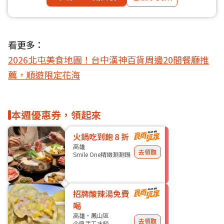
看更多：
2026北屯美食地圖！台中漢神百貨周邊20間餐廳推
薦，順遊限定花海
本週優惠券，領起來
火鍋吃到飽８折
高雄
去領取
Smile One精緻涮涮鍋
招牌酸辣湯免費
喝
高雄・鳳山區
去領取
今鼎手工水餃