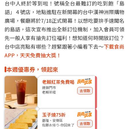
台中人終於等到啦！號稱全台最難訂的吃到飽「島
語」４號店，地點進駐在新開幕的台中漢神洲際購物
廣場，餐廳將於7/18正式開幕！以想吃要拚手速聞名
的島語，這次宣布推出全新訂位機制，加入會員可領
先一般人享有搶先訂位福利！想知道何時開放訂位？
台中店亮點有哪些？趕緊跟著小編看下去～
下載食尚
APP，天天免費抽大獎！
本週優惠券，領起來
老賴紅茶免費喝
連鎖門市
去領取
老賴茶棧
玉子燒75折
基隆・安樂區
去領取
佐藤お帰り-你回來了