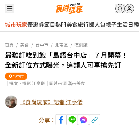
城市玩家
優惠券
節目
熱門
美食
旅行
懶人包
親子
生活
日韓
首頁
/
美食
/
台中市
/
北屯區
/
吃到飽
最難訂吃到飽「島語台中店」７月開幕！
全新訂位方式曝光，這類人可享搶先訂
台中市
｜撰文、攝影 江亭儀｜圖片來源 漢來美食
《食尚玩家》記者 江亭儀
分享：