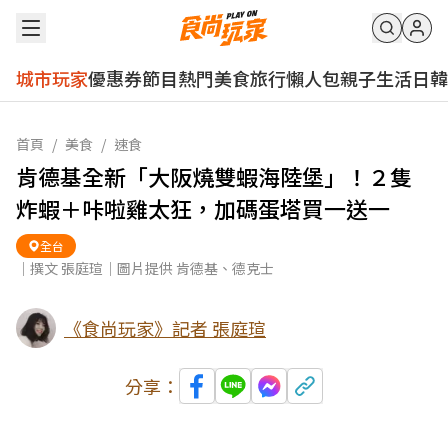
城市玩家
優惠券
節目
熱門
美食
旅行
懶人包
親子
生活
日韓
首頁
/
美食
/
速食
肯德基全新「大阪燒雙蝦海陸堡」！２隻
炸蝦＋咔啦雞太狂，加碼蛋塔買一送一
全台
｜撰文 張庭瑄｜圖片提供 肯德基、德克士
《食尚玩家》記者 張庭瑄
分享：