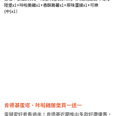
陸堡x1+咔啦脆雞x1+香酥脆薯x1+原味蛋撻x1+可樂
(中)x1）
肯德基蛋塔、咔啦雞腿堡買一送一
蛋撻愛好者看過來！肯德基近期推出多款好康優惠，