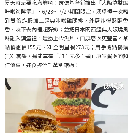
夏天就是要吃海鮮啊！肯德基全新推出「大阪燒雙蝦
咔啦海陸堡」，6/23～7/27期間限定，漢堡裡一次嗑
到雙倍炸蝦加上經典咔啦雞腿排，外層炸得酥酥香
香、咬下去內裡超彈嫩；並把日本關西經典大阪燒風
味融入漢堡裡，還撒上柴魚片，口感層次更豐富。單
點優惠價155元、XL全明星餐273元；用手機點餐購
買XL套餐，還能享有「加１元多１顆」原味蛋撻的超
值優惠，速食控們千萬別錯過！