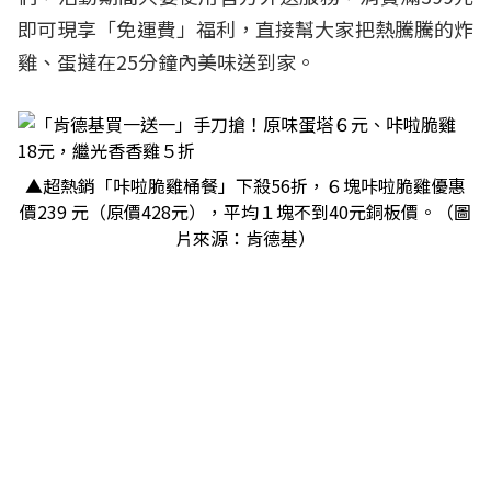
即可現享「免運費」福利，直接幫大家把熱騰騰的炸
雞、蛋撻在25分鐘內美味送到家。
▲超熱銷「咔啦脆雞桶餐」下殺56折，６塊咔啦脆雞優惠
價239 元（原價428元），平均１塊不到40元銅板價。（圖
片來源：肯德基）