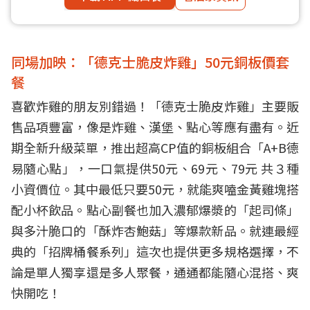
同場加映：「德克士脆皮炸雞」50元銅板價套
餐
喜歡炸雞的朋友別錯過！「德克士脆皮炸雞」主要販
售品項豐富，像是炸雞、漢堡、點心等應有盡有。近
期全新升級菜單，推出超高CP值的銅板組合「A+B德
易隨心點」，一口氣提供50元、69元、79元 共３種
小資價位。其中最低只要50元，就能爽嗑金黃雞塊搭
配小杯飲品。點心副餐也加入濃郁爆漿的「起司條」
與多汁脆口的「酥炸杏鮑菇」等爆款新品。就連最經
典的「招牌桶餐系列」這次也提供更多規格選擇，不
論是單人獨享還是多人聚餐，通通都能隨心混搭、爽
快開吃！