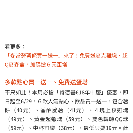
看更多：
「麥當勞薯條買一送一」來了！免費送麥克雞塊、超
Q麥麥盒，加碼搶６元蛋塔
多款點心買一送一、免費送蛋塔
不只如此！本周必搶「肯德基618年中慶」優惠，即
日起至6/29，６款人氣點心、飲品買一送一，包含薯
餅（40元）、香酥脆薯（41元）、４塊上校雞塊
（49元）、黃金超蝦塊（59元）、雙色轉轉QQ球
（59元）、中杯可樂（38元），最低只要19元。此