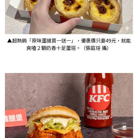
▲超熱銷「原味蛋撻買一送一」，優惠價只要49元，就能
爽嗑２顆奶香十足蛋塔。（張庭瑄 攝）