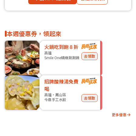
本週優惠券，領起來
火鍋吃到飽８折
高雄
去領取
Smile One精緻涮涮鍋
招牌酸辣湯免費
喝
高雄・鳳山區
去領取
今鼎手工水餃
更多優惠