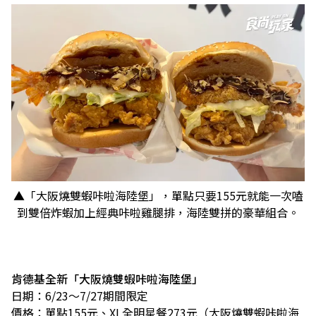
▲「大阪燒雙蝦咔啦海陸堡」，單點只要155元就能一次嗑
到雙倍炸蝦加上經典咔啦雞腿排，海陸雙拼的豪華組合。
肯德基全新「大阪燒雙蝦咔啦海陸堡」
日期：6/23～7/27期間限定
價格：單點155元、XL全明星餐273元（大阪燒雙蝦咔啦海