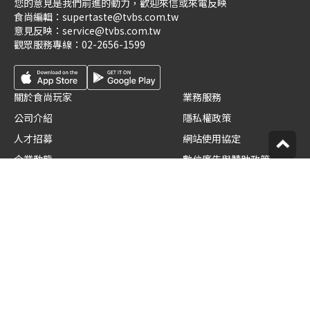
您的意見是我們前進的動力，歡迎來信或來電反映
食尚編輯：
supertaste@tvbs.com.tw
意見反映：
service@tvbs.com.tw
觀眾服務專線：
02-2656-1599
關於食尚玩家
業務服務
公司介紹
隱私權政策
人才招募
網站使用協定
企業動態
數位廣告與贊助政策
優惠券店家招募
節目版權銷售
創作者招募
公開招標
節目表
官方聲明
版權宣告
星藝象娛樂