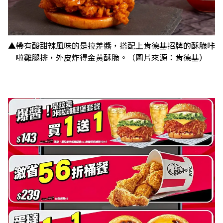
▲帶有酸甜辣風味的是拉差醬，搭配上肯德基招牌的酥脆咔
啦雞腿排，外皮炸得金黃酥脆。（圖片來源：肯德基）