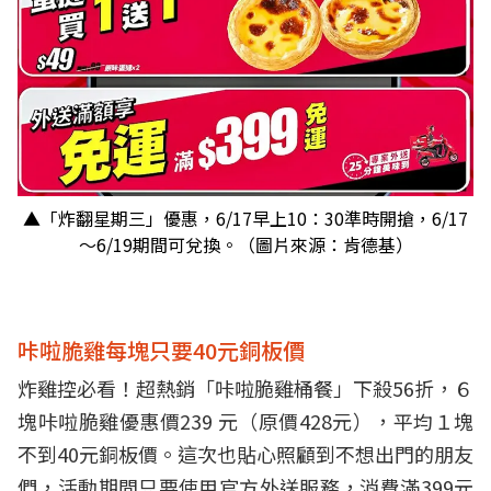
▲「炸翻星期三」優惠，6/17早上10：30準時開搶，6/17
～6/19期間可兌換。（圖片來源：肯德基）
咔啦脆雞每塊只要40元銅板價
炸雞控必看！超熱銷「咔啦脆雞桶餐」下殺56折，６
塊咔啦脆雞優惠價239 元（原價428元），平均１塊
不到40元銅板價。這次也貼心照顧到不想出門的朋友
們，活動期間只要使用官方外送服務，消費滿399元