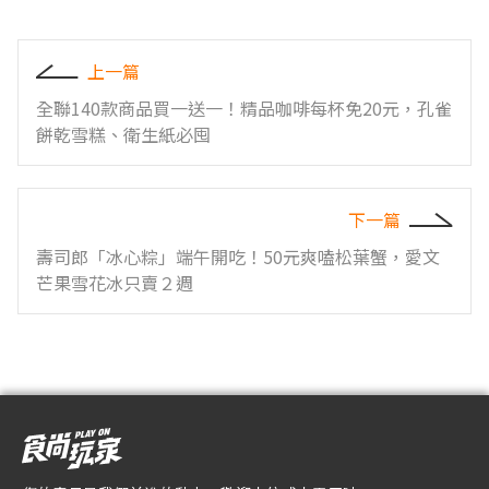
上一篇
全聯140款商品買一送一！精品咖啡每杯免20元，孔雀
餅乾雪糕、衛生紙必囤
下一篇
壽司郎「冰心粽」端午開吃！50元爽嗑松葉蟹，愛文
芒果雪花冰只賣２週