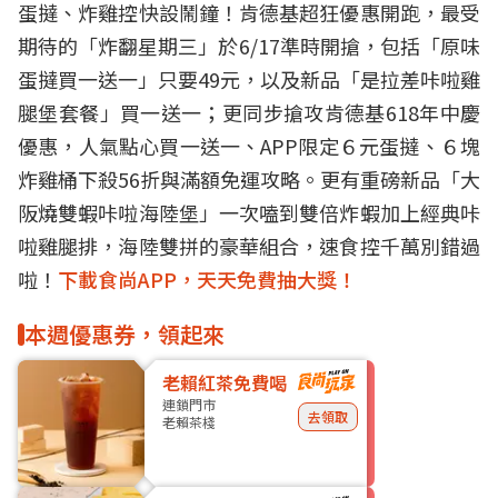
蛋撻、炸雞控快設鬧鐘！肯德基超狂優惠開跑，最受
期待的「炸翻星期三」於6/17準時開搶，包括「原味
蛋撻買一送一」只要49元，以及新品「是拉差咔啦雞
腿堡套餐」買一送一；更同步搶攻肯德基618年中慶
優惠，人氣點心買一送一、APP限定６元蛋撻、６塊
炸雞桶下殺56折與滿額免運攻略。更有重磅新品「大
阪燒雙蝦咔啦海陸堡」一次嗑到雙倍炸蝦加上經典咔
啦雞腿排，海陸雙拼的豪華組合，速食控千萬別錯過
啦！
下載食尚APP，天天免費抽大獎！
本週優惠券，領起來
老賴紅茶免費喝
連鎖門市
去領取
老賴茶棧