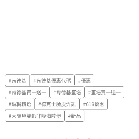
#
肯德基
#
肯德基優惠代碼
#
優惠
#
肯德基買一送一
#
肯德基蛋塔
#
蛋塔買一送一
#
編輯精選
#
德克士脆皮炸雞
#
618優惠
#
大阪燒雙蝦咔啦海陸堡
#
新品